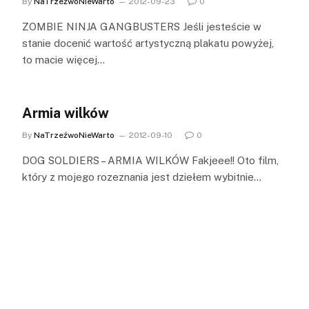
By
NaTrzeźwoNieWarto
2012-09-23
0
ZOMBIE NINJA GANGBUSTERS Jeśli jesteście w
stanie docenić wartość artystyczną plakatu powyżej,
to macie więcej…
Armia wilków
By
NaTrzeźwoNieWarto
2012-09-10
0
DOG SOLDIERS – ARMIA WILKÓW Fakjeee!! Oto film,
który z mojego rozeznania jest dziełem wybitnie…