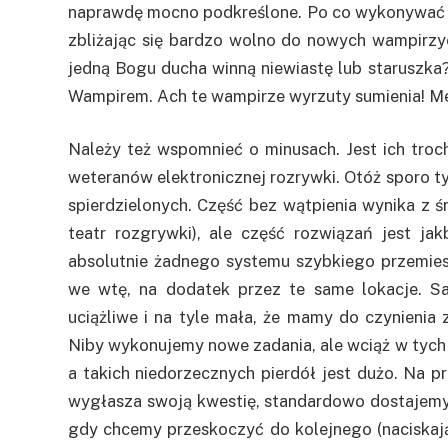
naprawdę mocno podkreślone. Po co wykonywać 
zbliżając się bardzo wolno do nowych wampirz
jedną Bogu ducha winną niewiastę lub staruszka
Wampirem. Ach te wampirze wyrzuty sumienia! M
Należy też wspomnieć o minusach. Jest ich troc
weteranów elektronicznej rozrywki. Otóż sporo
spierdzielonych. Część bez wątpienia wynika z 
teatr rozgrywki), ale część rozwiązań jest ja
absolutnie żadnego systemu szybkiego przemiesz
we wtę, na dodatek przez te same lokacje. Sa
uciążliwe i na tyle mała, że mamy do czynienia
Niby wykonujemy nowe zadania, ale wciąż w tych
a takich niedorzecznych pierdół jest dużo. Na p
wygłasza swoją kwestię, standardowo dostajemy 
gdy chcemy przeskoczyć do kolejnego (naciskają