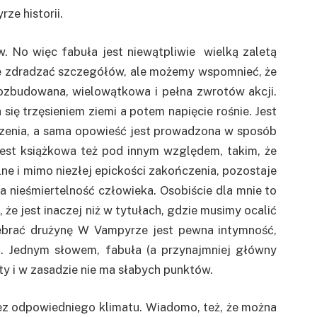
ze historii.
ów. No więc fabuła jest niewątpliwie wielką zaletą
 zdradzać szczegółów, ale możemy wspomnieć, że
rozbudowana, wielowątkowa i pełna zwrotów akcji.
 się trzęsieniem ziemi a potem napięcie rośnie. Jest
czenia, a sama opowieść jest prowadzona w sposób
a jest książkowa też pod innym względem, takim, że
ne i mimo niezłej epickości zakończenia, pozostaje
 nieśmiertelność człowieka. Osobiście dla mnie to
że jest inaczej niż w tytułach, gdzie musimy ocalić
zebrać drużynę W Vampyrze jest pewna intymność,
 Jednym słowem, fabuła (a przynajmniej główny
y i w zasadzie nie ma słabych punktów.
bez odpowiedniego klimatu. Wiadomo, też, że można