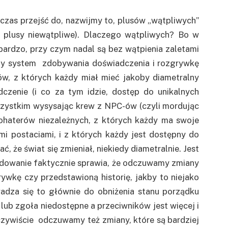
zas przejść do, nazwijmy to, plusów „wątpliwych”
o plusy niewątpliwe). Dlaczego wątpliwych? Bo w
 bardzo, przy czym nadal są bez wątpienia zaletami
any system zdobywania doświadczenia i rozgrywkę
ów, z których każdy miał mieć jakoby diametralny
zenie (i co za tym idzie, dostęp do unikalnych
zystkim wysysając krew z NPC-ów (czyli mordując
bohaterów niezależnych, z których każdy ma swoje
ymi postaciami, i z których każdy jest dostępny do
ć, że świat się zmieniał, niekiedy diametralnie. Jest
ordowanie faktycznie sprawia, że odczuwamy zmiany
ywkę czy przedstawioną historię, jakby to niejako
adza się to głównie do obniżenia stanu porządku
 lub zgoła niedostępne a przeciwników jest więcej i
 Oczywiście odczuwamy też zmiany, które są bardziej