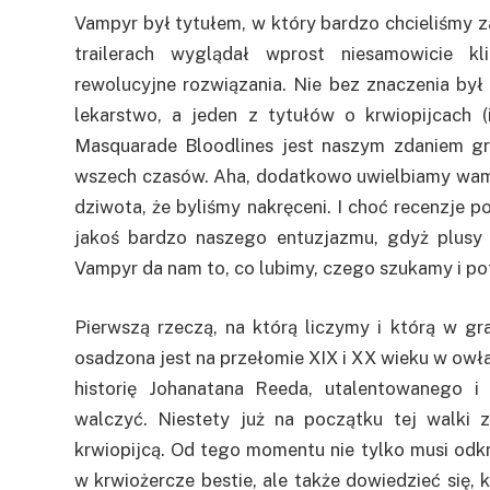
Vampyr był tytułem, w który bardzo chcieliśmy z
trailerach wyglądał wprost niesamowicie kl
rewolucyjne rozwiązania. Nie bez znaczenia był 
lekarstwo, a jeden z tytułów o krwiopijcach 
Masquarade Bloodlines jest naszym zdaniem g
wszech czasów. Aha, dodatkowo uwielbiamy wampiry
dziwota, że byliśmy nakręceni. I choć recenzje p
jakoś bardzo naszego entuzjazmu, gdyż plusy
Vampyr da nam to, co lubimy, czego szukamy i po
Pierwszą rzeczą, na którą liczymy i którą w g
osadzona jest na przełomie XIX i XX wieku w ow
historię Johanatana Reeda, utalentowanego 
walczyć. Niestety już na początku tej walki 
krwiopijcą. Od tego momentu nie tylko musi od
w krwiożercze bestie, ale także dowiedzieć się, k