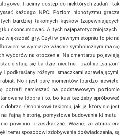
ialogowe, tracimy dostęp do niektórych zadań i tak
 wyssać każdego NPC. Poziom hipnotyzmu gracza
 tych bardziej łakomych kąsków (zapewniających
tku skonsumować. A tych najapatetyczniejszych i
ez większość gry. Czyli w pewnym stopniu to pic na
albowiem w wymiarze właśnie symbolicznym ma się
ch wyborów na otoczenie. Na cmentarzu pojawiają
acie stają się bardziej nieufne i ogólnie „sajgon”
ny i podkreślany różnymi smaczkami sprawiającymi,
rabiał. No i jest parę momentów (bardzo niewiele,
wdę potrafi namieszać na podstawowym poziomie
aplanowane (dobre i to, bo kusi też żeby spróbować
o dobrze. Osobnikowi takiemu, jak ja, który nie jest
na fajną historię, pomysłowe budowanie klimatu i
e nie powinno przeszkadzać. Ważne, że atmosfera
ięki temu sposobowi zdobywania doświadczenia, są