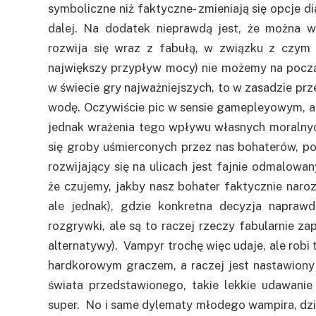
symboliczne niż faktyczne- zmieniają się opcje d
dalej. Na dodatek nieprawdą jest, że można
rozwija się wraz z fabułą, w związku z czym
największy przypływ mocy) nie możemy na począ
w świecie gry najważniejszych, to w zasadzie prz
wodę. Oczywiście pic w sensie gamepleyowym, 
jednak wrażenia tego wpływu własnych moralny
się groby uśmierconych przez nas bohaterów, post
rozwijający się na ulicach jest fajnie odmalowa
że czujemy, jakby nasz bohater faktycznie naroz
ale jednak), gdzie konkretna decyzja napra
rozgrywki, ale są to raczej rzeczy fabularnie z
alternatywy). Vampyr trochę więc udaje, ale robi t
hardkorowym graczem, a raczej jest nastawiony 
świata przedstawionego, takie lekkie udawani
super. No i same dylematy młodego wampira, dz