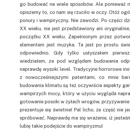
go budować na wiele sposobów. Ale ponieważ ni
opiszemy to, co nam się rzuciło w oczy. Otóż ogó
ponury i wampiryczny. Nie zawodzi. Po części dz
XX wieku, nie jest przedstawiony ani oryginalnie
początku XX wieku. Zapełnionym przez potwor
elementem jest muzyka. Ta jest po prostu świ
odpowiednio. Gdy tylko usłyszałem pierws
wiedziałem, ze pod względem budowania odpo
naprawdę wysoki level. Tradycyjne horrorowe in
z nowocześniejszymi patentami, co mnie bar
budowania klimatu są też oczywiście aspekty ga
wampirzych mocy, który w użyciu wygląda napra
gotowanie posoki w żyłach wrogów, przyzywanie c
prezentuje się świetnie! Pal licho, że część nie j
spróbować. Naprawdę ma się wrażenie, iż jesteś
lubię takie podejście do wampiryzmu!