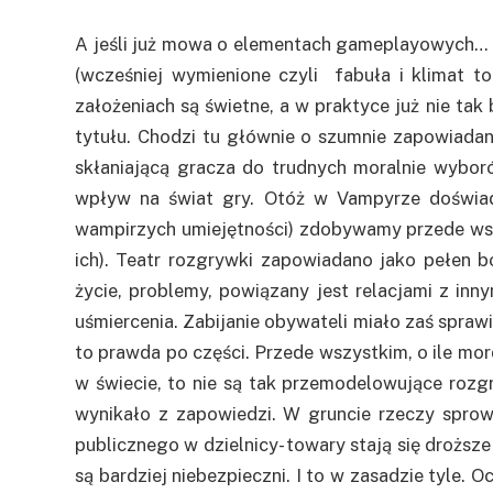
A jeśli już mowa o elementach gameplayowych… c
(wcześniej wymienione czyli fabuła i klimat t
założeniach są świetne, a w praktyce już nie tak
tytułu. Chodzi tu głównie o szumnie zapowiad
skłaniającą gracza do trudnych moralnie wybor
wpływ na świat gry. Otóż w Vampyrze doświadc
wampirzych umiejętności) zdobywamy przede ws
ich). Teatr rozgrywki zapowiadano jako pełen 
życie, problemy, powiązany jest relacjami z inn
uśmiercenia. Zabijanie obywateli miało zaś sprawia
to prawda po części. Przede wszystkim, o ile m
w świecie, to nie są tak przemodelowujące rozgr
wynikało z zapowiedzi. W gruncie rzeczy sprow
publicznego w dzielnicy- towary stają się droższe
są bardziej niebezpieczni. I to w zasadzie tyle.