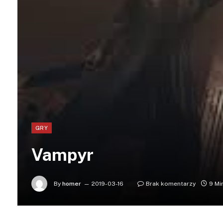
GRY
Vampyr
By
homer
2019-03-16
Brak komentarzy
9 Mi