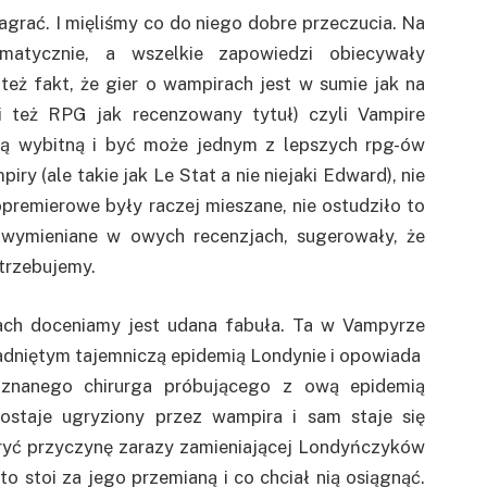
agrać. I mięliśmy co do niego dobre przeczucia. Na
imatycznie, a wszelkie zapowiedzi obiecywały
też fakt, że gier o wampirach jest w sumie jak na
(i też RPG jak recenzowany tytuł) czyli Vampire
rą wybitną i być może jednym z lepszych rpg-ów
 (ale takie jak Le Stat a nie niejaki Edward), nie
opremierowe były raczej mieszane, nie ostudziło to
 wymieniane w owych recenzjach, sugerowały, że
trzebujemy.
rach doceniamy jest udana fabuła. Ta w Vampyrze
ładniętym tajemniczą epidemią Londynie i opowiada
i znanego chirurga próbującego z ową epidemią
zostaje ugryziony przez wampira i sam staje się
kryć przyczynę zarazy zamieniającej Londyńczyków
to stoi za jego przemianą i co chciał nią osiągnąć.