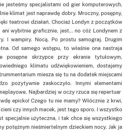
e jesteśmy specjalistami od gier komputerowych,
lnie klimat jest naprawdę dobry. Mroczny, posępny,
ięki teatrowi działań. Chociaż Londyn z początków
, ani wybitnie graficznie, jest… no cóż Londynem z
y. I wampiry. Nocą. Po prostu samograj. Drugim
etna. Od samego wstępu, to właśnie ona nastraja
ze posępne skrzypce przy ekranie tytułowym,
wiedniego klimatu udźwiękowieniem, dostajemy
strummentarium miesza się tu na dodatek miejscami
dzo pozytywnie zaskoczyło. Innymi elementami
meplayowe. Najbardziej w oczy rzuca się repertuar
wdę epicko! Czego tu nie mamy? Włócznie z krwi,
ieni czy innych macek, jest tego sporo. I wszystko
est specjalnie użyteczna, i tak chce się wszystkiego
my potężnym nieśmiertelnym dzieckiem nocy. Jak ja