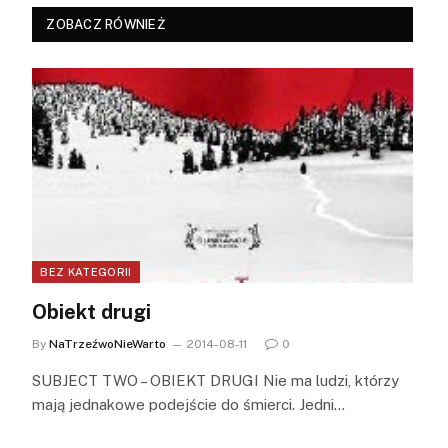
ZOBACZ RÓWNIEŻ
BEZ KATEGORII
Obiekt drugi
By
NaTrzeźwoNieWarto
2014-08-11
0
SUBJECT TWO – OBIEKT DRUGI Nie ma ludzi, którzy
mają jednakowe podejście do śmierci. Jedni…