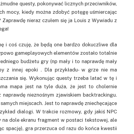
żmudne questy, pokonywać licznych przeciwników,
ych mocy, kiedy można zdobyć potęgę uśmiercając
? Zaprawdę nieraz czułem się ja Louis z Wywiadu z
ega!
hę i coś czuję, że będą one bardzo dokuczliwe dla
 typowo gameplayowych elementów zostało totalnie
średniego budżetu gry (np mały i to naprawdę mały
kby z innej epoki . Dla przykładu- w grze nie ma
czania się. Wykonując questy trzeba latać w tę i
ma mapa jest na tyle duża, że jest to cholernie
 z naprawdę nieznośnym zjawiskiem backtrackingu.
 samych miejscach. Jest to naprawdę zniechęcające
rzykład dialogi. W trakcie rozmowy, gdy jakiś NPC
na dole ekranu fragment w postaci tekstowej, ale
c spację), gra przerzuca od razu do końca kwestii