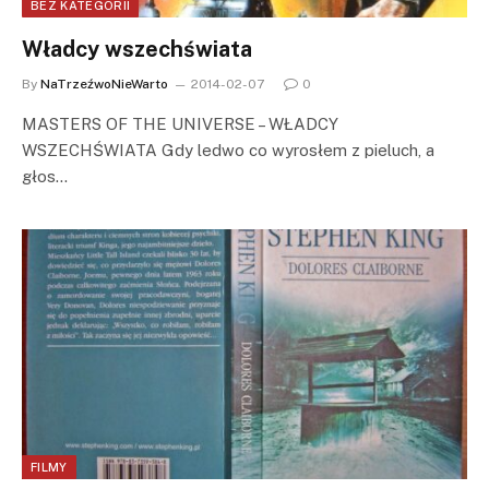
BEZ KATEGORII
Władcy wszechświata
By
NaTrzeźwoNieWarto
2014-02-07
0
MASTERS OF THE UNIVERSE – WŁADCY
WSZECHŚWIATA Gdy ledwo co wyrosłem z pieluch, a
głos…
FILMY