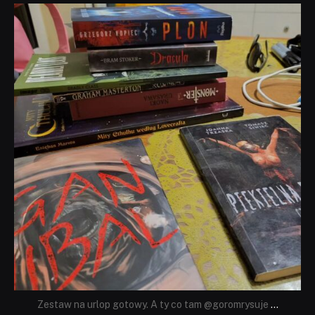
dobryhorror
Lip 31
Zestaw na urlop gotowy. A ty co tam @goromrysuje
...