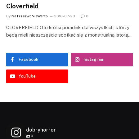
Cloverfield
By
NaTrzeźwoNieWarto
2016-07-28
0
CLOVERFIELD Oto krótki poradnik dla wszystkich, którzy
będą mieli nieszczęście spotkać się z monstrualną istotą…
Facebook
Instagram
YouTube
dobryhorror
0