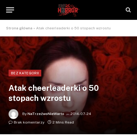
Strona główna
»
Atak cheerleaderki o 50 stopach wzrostu
BEZ KATEGORII
Atak cheerleaderki o 50
stopach wzrostu
By
NaTrzeźwoNieWarto
2014-07-24
Brak komentarzy
2 Mins Read