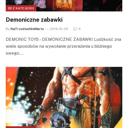
BEZ KATEGORII
Demoniczne zabawki
By
NaTrzeźwoNieWarto
2014-10-05
3
DEMONIC TOYS – DEMONICZNE ZABAWKI Ludzkość zna
wiele sposobów na wywołanie przerażenia u bliźniego
swego.…