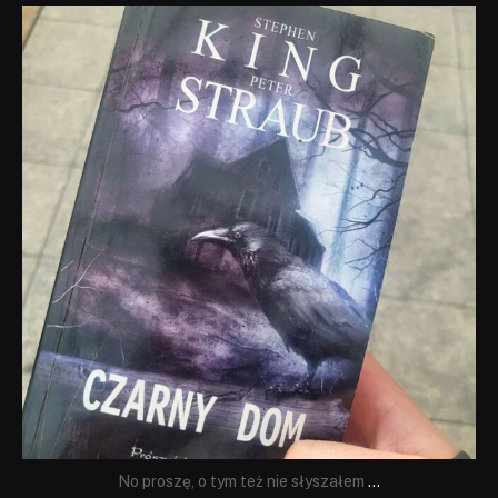
dobryhorror
Wrz 23
No proszę, o tym też nie słyszałem
...