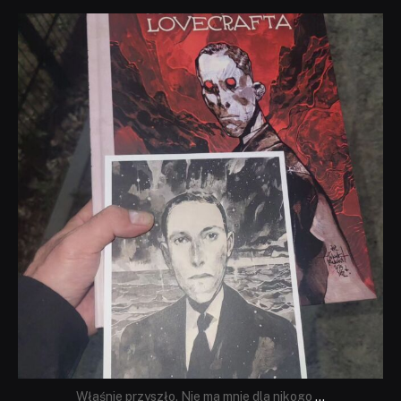
dobryhorror
Wrz 19
Właśnie przyszło. Nie ma mnie dla nikogo
...