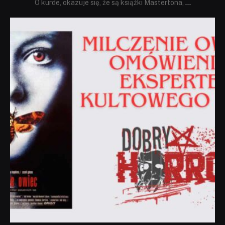
O kurde, okazuje się, że są książki Mastertona,
...
dobryhorror
Sie 19