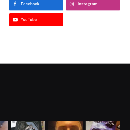
Facebook
Instagram
YouTube
dobryhorror
dobryhorror
dobryhorror
Cze 16
Maj 25
Maj 22