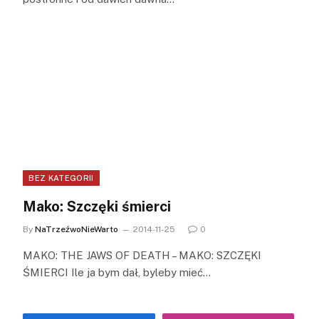
BEZ KATEGORII
Mako: Szczęki śmierci
By
NaTrzeźwoNieWarto
2014-11-25
0
MAKO: THE JAWS OF DEATH – MAKO: SZCZĘKI
ŚMIERCI Ile ja bym dał, byleby mieć…