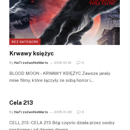
BEZ KATEGORII
Krwawy księżyc
By
NaTrzeźwoNieWarto
2016-10-16
0
BLOOD MOON – KRWAWY KSIĘŻYC Zawsze jarały
mnie filmy, które łączyły ze sobą horror i…
Cela 213
By
NaTrzeźwoNieWarto
2015-11-08
0
CELL 213 -CELA 213 Bóg często działa przez osoby
postronne i od dawien dawna…