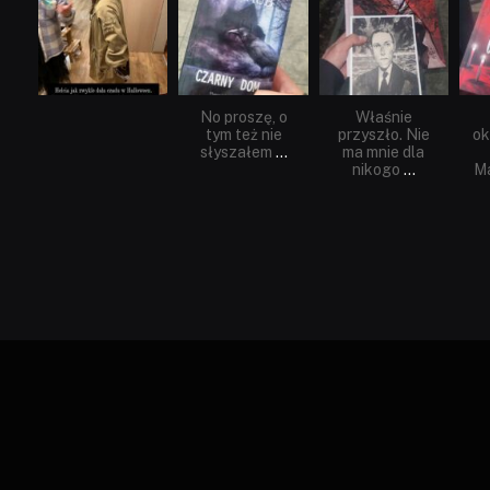
No proszę, o
Właśnie
tym też nie
przyszło. Nie
ok
słyszałem
...
ma mnie dla
nikogo
...
Ma