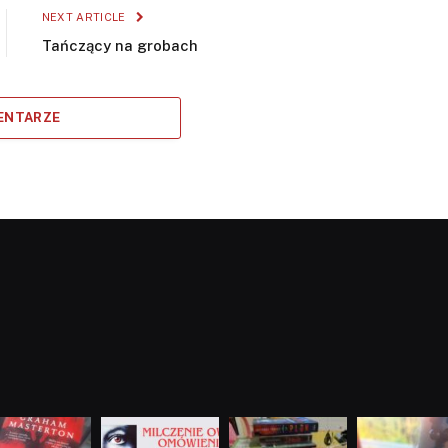
NEXT ARTICLE
Tańczący na grobach
ENTARZE
dobryhorror
dobryhorror
dobryhorror
dobryhorror
Sie 23
Sie 19
Lip 31
Lip 14