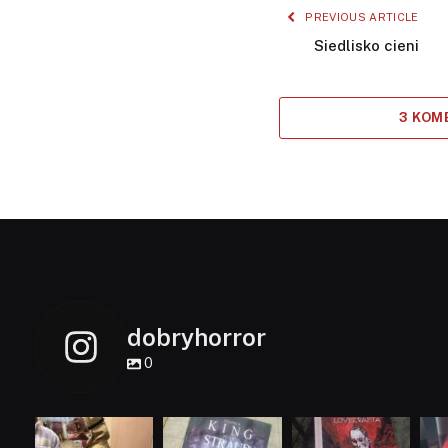
PREVIOUS ARTICLE
Siedlisko cieni
3 KOM
dobryhorror
0
dobryhorror
dobryhorror
dobryhorror
Lis 1
Wrz 23
Wrz 19