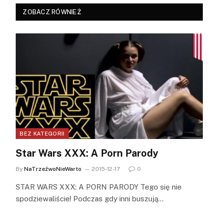
ZOBACZ RÓWNIEŻ
BEZ KATEGORII
Star Wars XXX: A Porn Parody
By
NaTrzeźwoNieWarto
2015-12-17
0
STAR WARS XXX: A PORN PARODY Tego się nie
spodziewaliście! Podczas gdy inni buszują…