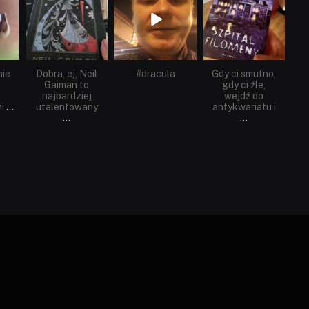
nie
Dobra, ej, Neil
#dracula
Gdy ci smutno,
Gaiman to
gdy ci źle,
najbardziej
wejdź do
i
...
utalentowany
antykwariatu i
...
...