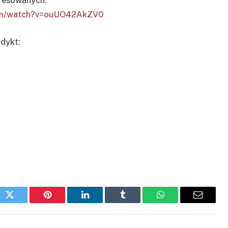
eresowanych:
com/watch?v=ouUO42AkZV0
dykt:
ok
Twitter
Pinterest
LinkedIn
Tumblr
WhatsApp
Email