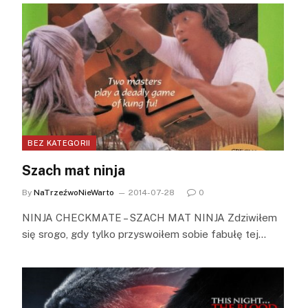
BEZ KATEGORII
Szach mat ninja
By
NaTrzeźwoNieWarto
2014-07-28
0
NINJA CHECKMATE – SZACH MAT NINJA Zdziwiłem
się srogo, gdy tylko przyswoiłem sobie fabułę tej…