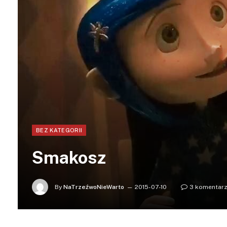
BEZ KATEGORII
Smakosz
By
NaTrzeźwoNieWarto
2015-07-10
3 komentar