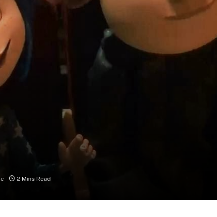
ze
2 Mins Read