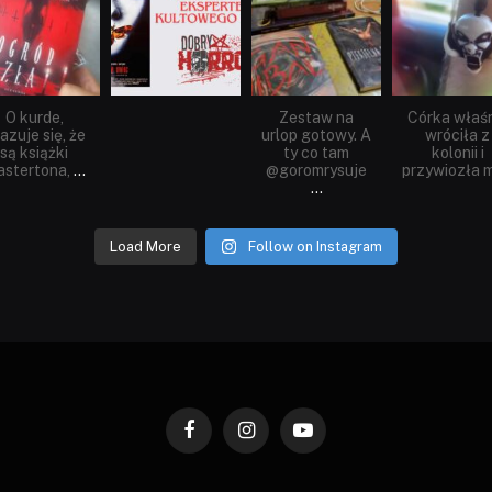
O kurde,
Zestaw na
Córka właś
azuje się, że
urlop gotowy. A
wróciła z
są książki
ty co tam
kolonii i
stertona,
...
@goromrysuje
przywiozła m
...
Load More
Follow on Instagram
Facebook
Instagram
YouTube