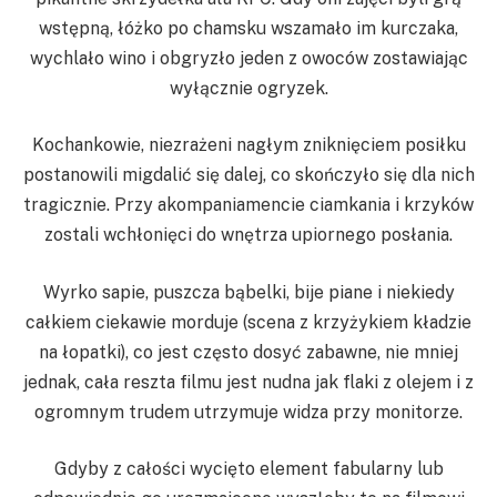
wstępną, łóżko po chamsku wszamało im kurczaka,
wychlało wino i obgryzło jeden z owoców zostawiając
wyłącznie ogryzek.
Kochankowie, niezrażeni nagłym zniknięciem posiłku
postanowili migdalić się dalej, co skończyło się dla nich
tragicznie. Przy akompaniamencie ciamkania i krzyków
zostali wchłonięci do wnętrza upiornego posłania.
Wyrko sapie, puszcza bąbelki, bije piane i niekiedy
całkiem ciekawie morduje (scena z krzyżykiem kładzie
na łopatki), co jest często dosyć zabawne, nie mniej
jednak, cała reszta filmu jest nudna jak flaki z olejem i z
ogromnym trudem utrzymuje widza przy monitorze.
Gdyby z całości wycięto element fabularny lub