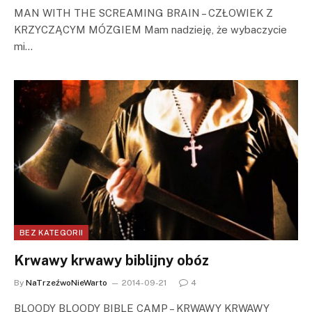
MAN WITH THE SCREAMING BRAIN – CZŁOWIEK Z
KRZYCZĄCYM MÓZGIEM Mam nadzieję, że wybaczycie
mi…
BEZ KATEGORII
Krwawy krwawy biblijny obóz
By
NaTrzeźwoNieWarto
2014-09-21
4
BLOODY BLOODY BIBLE CAMP – KRWAWY KRWAWY