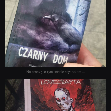
No proszę, o tym też nie słyszałem
...
dobryhorror
Wrz 19