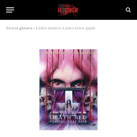
zjada
By
NaTrzeźwoNieWarto
2013-01-07
Brak komentarzy
1 Min Read
Strona główna
»
Łóżko śmierci: Łóżko które zjada