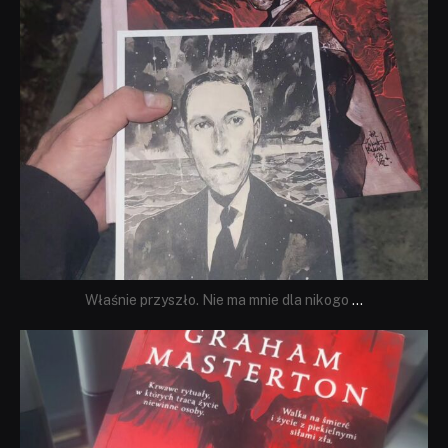
Właśnie przyszło. Nie ma mnie dla nikogo
...
dobryhorror
Sie 23