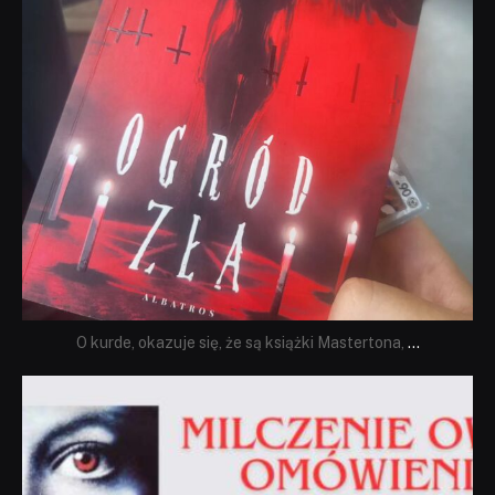
O kurde, okazuje się, że są książki Mastertona,
...
dobryhorror
Sie 19