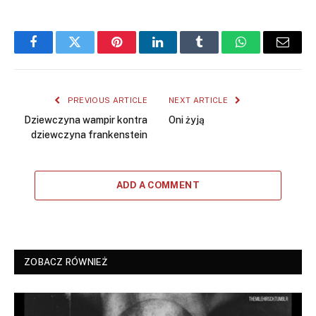
Facebook
Twitter
Pinterest
LinkedIn
Tumblr
WhatsApp
Email
PREVIOUS ARTICLE
NEXT ARTICLE
Dziewczyna wampir kontra
Oni żyją
dziewczyna frankenstein
ADD A COMMENT
ZOBACZ RÓWNIEŻ