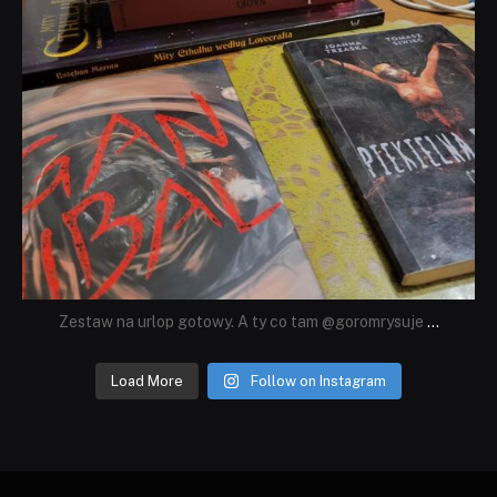
Zestaw na urlop gotowy. A ty co tam @goromrysuje
...
Load More
Follow on Instagram