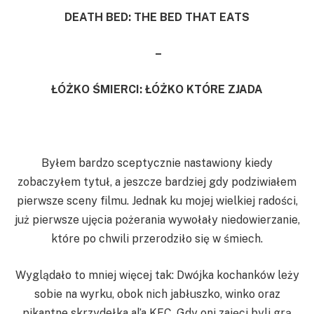
DEATH BED: THE BED THAT EATS
–
ŁÓŻKO ŚMIERCI: ŁÓŻKO KTÓRE ZJADA
Byłem bardzo sceptycznie nastawiony kiedy
zobaczyłem tytuł, a jeszcze bardziej gdy podziwiałem
pierwsze sceny filmu. Jednak ku mojej wielkiej radości,
już pierwsze ujęcia pożerania wywołały niedowierzanie,
które po chwili przerodziło się w śmiech.
Wyglądało to mniej więcej tak: Dwójka kochanków leży
sobie na wyrku, obok nich jabłuszko, winko oraz
pikantne skrzydełka al’a KFC. Gdy oni zajęci byli grą