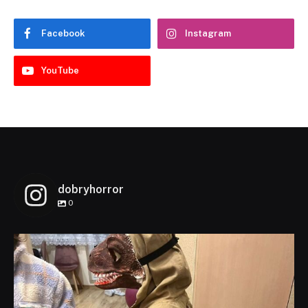
Facebook
Instagram
YouTube
dobryhorror
0
dobryhorror
Lis 1