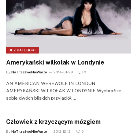
BEZ KATEGORII
Amerykański wilkołak w Londynie
By
NaTrzeźwoNieWarto
2014-01-29
0
AN AMERICAN WEREWOLF IN LONDON –
AMERYKAŃSKI WILKOŁAK W LONDYNIE Wyobraźcie
sobie dwóch bliskich przyjaciół,…
Człowiek z krzyczącym mózgiem
By
NaTrzeźwoNieWarto
2012-12-12
0