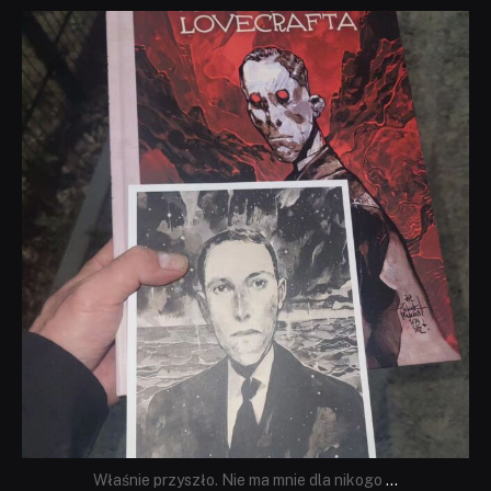
dobryhorror
Wrz 19
Właśnie przyszło. Nie ma mnie dla nikogo
...