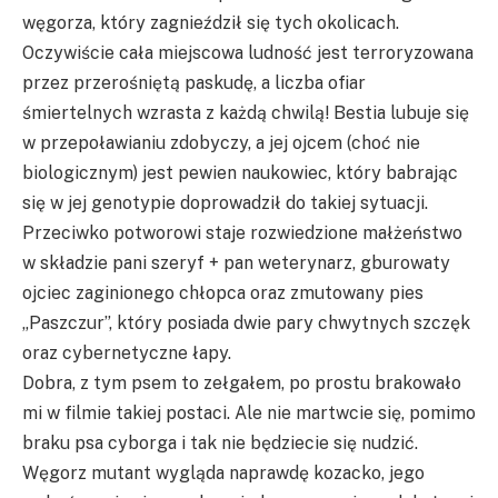
węgorza, który zagnieździł się tych okolicach.
Oczywiście cała miejscowa ludność jest terroryzowana
przez przerośniętą paskudę, a liczba ofiar
śmiertelnych wzrasta z każdą chwilą! Bestia lubuje się
w przepoławianiu zdobyczy, a jej ojcem (choć nie
biologicznym) jest pewien naukowiec, który babrając
się w jej genotypie doprowadził do takiej sytuacji.
Przeciwko potworowi staje rozwiedzione małżeństwo
w składzie pani szeryf + pan weterynarz, gburowaty
ojciec zaginionego chłopca oraz zmutowany pies
„Paszczur”, który posiada dwie pary chwytnych szczęk
oraz cybernetyczne łapy.
Dobra, z tym psem to zełgałem, po prostu brakowało
mi w filmie takiej postaci. Ale nie martwcie się, pomimo
braku psa cyborga i tak nie będziecie się nudzić.
Węgorz mutant wygląda naprawdę kozacko, jego