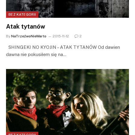
BEZ KATEGORII
Atak tytanów
By
NaTrzeźwoNieWarto
2015-11-12
2
SHINGEKI NO KYOJIN – ATAK TYTANÓW Od dawien
dawna nie pokusiłem się na…
BEZ KATEGORII