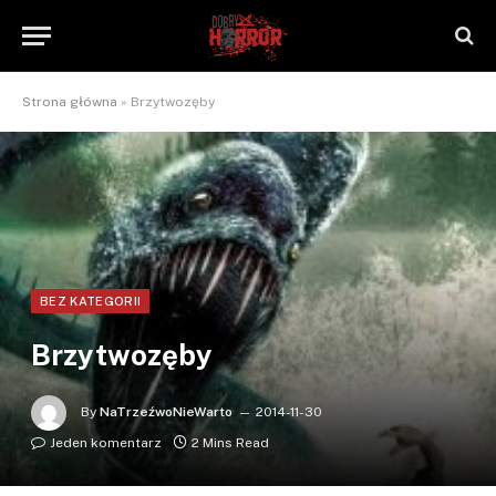
Strona główna
»
Brzytwozęby
BEZ KATEGORII
Brzytwozęby
By
NaTrzeźwoNieWarto
2014-11-30
Jeden komentarz
2 Mins Read