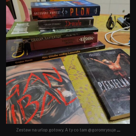
dobryhorror
Lip 31
Zestaw na urlop gotowy. A ty co tam @goromrysuje
...