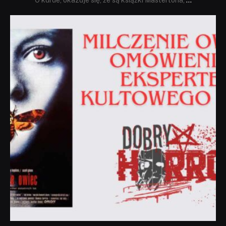
O kurde, okazuje się, że są książki Mastertona,
...
dobryhorror
Sie 19