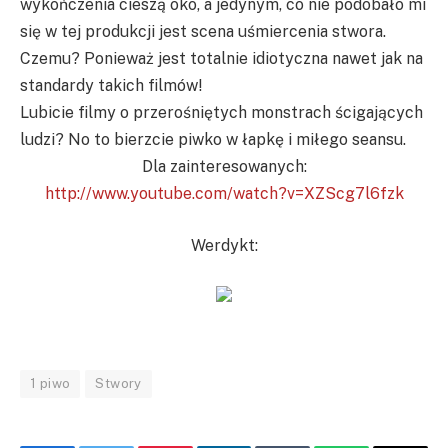
wykończenia cieszą oko, a jedynym, co nie podobało mi
się w tej produkcji jest scena uśmiercenia stwora.
Czemu? Ponieważ jest totalnie idiotyczna nawet jak na
standardy takich filmów!
Lubicie filmy o przerośniętych monstrach ścigających
ludzi? No to bierzcie piwko w łapkę i miłego seansu.
Dla zainteresowanych:
http://www.youtube.com/watch?v=XZScg7l6fzk
Werdykt:
1 piwo
Stwory