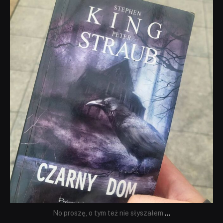
dobryhorror
Wrz 23
No proszę, o tym też nie słyszałem
...