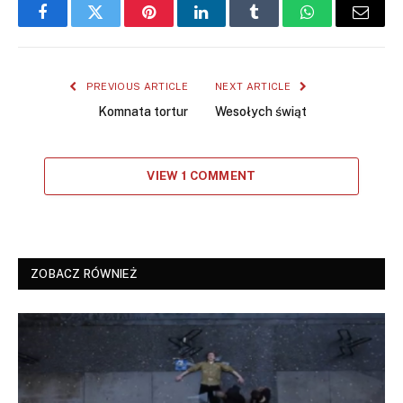
Facebook
Twitter
Pinterest
LinkedIn
Tumblr
WhatsApp
Email
PREVIOUS ARTICLE
NEXT ARTICLE
Komnata tortur
Wesołych świąt
VIEW 1 COMMENT
ZOBACZ RÓWNIEŻ