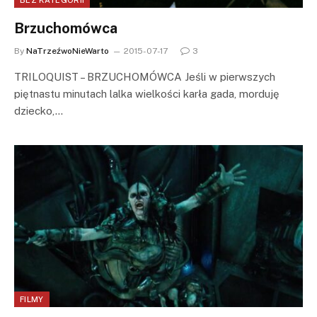
Brzuchomówca
By
NaTrzeźwoNieWarto
2015-07-17
3
TRILOQUIST – BRZUCHOMÓWCA Jeśli w pierwszych
piętnastu minutach lalka wielkości karła gada, morduję
dziecko,…
FILMY