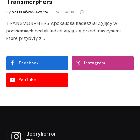
Transmorphers
By
NaTrzeźwoNieWarto
2014-02-15
0
TRANSMORPHERS Apokalipsa nadeszła! Żyjący w
podziemiach ocalali ludzie kryją się przed maszynami,
które przybyły z…
Facebook
Instagram
YouTube
dobryhorror