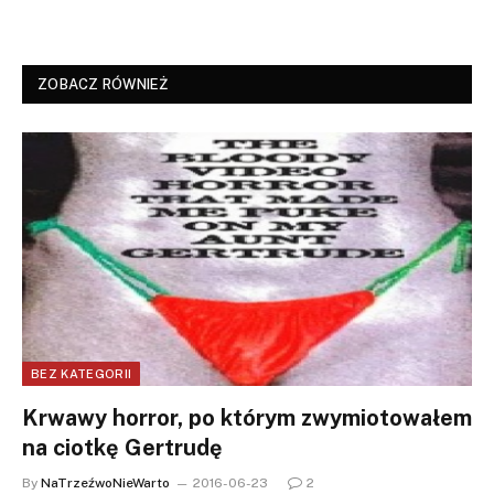
ZOBACZ RÓWNIEŻ
BEZ KATEGORII
Krwawy horror, po którym zwymiotowałem
na ciotkę Gertrudę
By
NaTrzeźwoNieWarto
2016-06-23
2