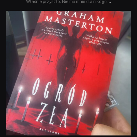
Właśnie przyszło. Nie ma mnie dla nikogo
...
dobryhorror
Sie 23