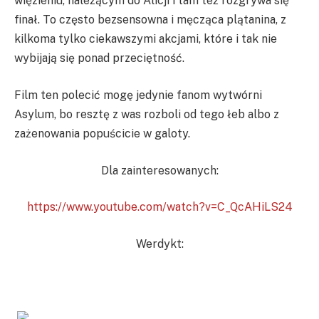
więzieniu, należącym do Alicji i tam też rozgrywa się
finał. To często bezsensowna i męcząca plątanina, z
kilkoma tylko ciekawszymi akcjami, które i tak nie
wybijają się ponad przeciętność.
Film ten polecić mogę jedynie fanom wytwórni
Asylum, bo resztę z was rozboli od tego łeb albo z
zażenowania popuścicie w galoty.
Dla zainteresowanych:
https://www.youtube.com/watch?v=C_QcAHiLS24
Werdykt: