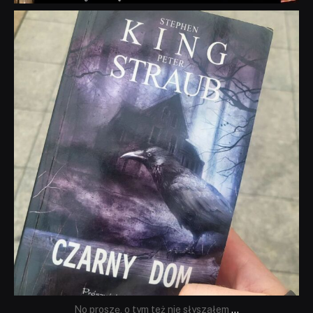
dobryhorror
Wrz 23
No proszę, o tym też nie słyszałem
...