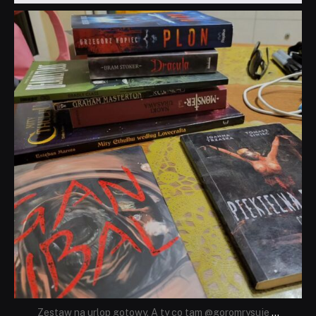
dobryhorror
Lip 31
Zestaw na urlop gotowy. A ty co tam @goromrysuje
...