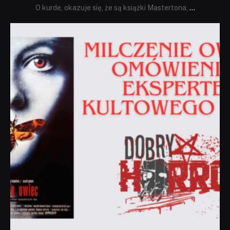
O kurde, okazuje się, że są książki Mastertona,
...
dobryhorror
Sie 19