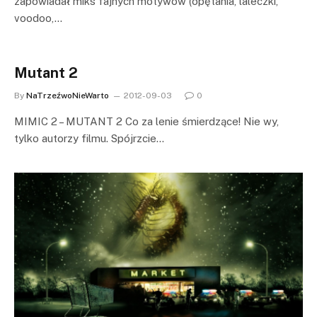
zapowiadał miks fajnych motywów (opętania, laleczki,
voodoo,…
Mutant 2
By
NaTrzeźwoNieWarto
2012-09-03
0
MIMIC 2 – MUTANT 2 Co za lenie śmierdzące! Nie wy,
tylko autorzy filmu. Spójrzcie…