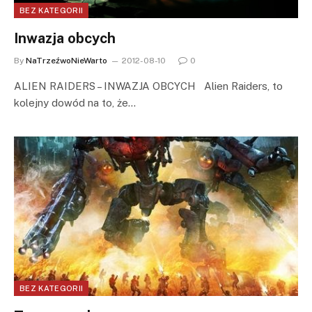
BEZ KATEGORII
Inwazja obcych
By
NaTrzeźwoNieWarto
2012-08-10
0
ALIEN RAIDERS – INWAZJA OBCYCH Alien Raiders, to
kolejny dowód na to, że…
BEZ KATEGORII