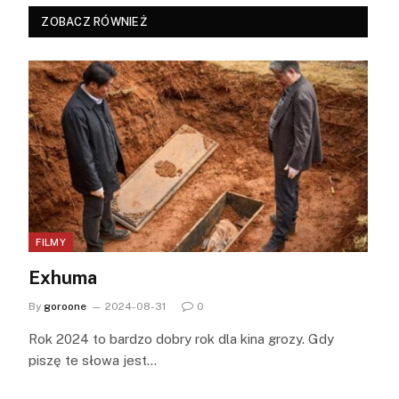
ZOBACZ RÓWNIEŻ
FILMY
Exhuma
By
goroone
2024-08-31
0
Rok 2024 to bardzo dobry rok dla kina grozy. Gdy
piszę te słowa jest…