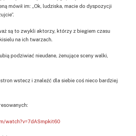
eną mówił im: „Ok, ludziska, macie do dyspozycji
ujcie”.
ż są to zwykli aktorzy, którzy z biegiem czasu
isielu na ich twarzach.
lubią podziwiać nieudane, żenujące sceny walki,
stron wstecz i znaleźć dla siebie coś nieco bardziej
eresowanych:
com/watch?v=7dASmpkit60