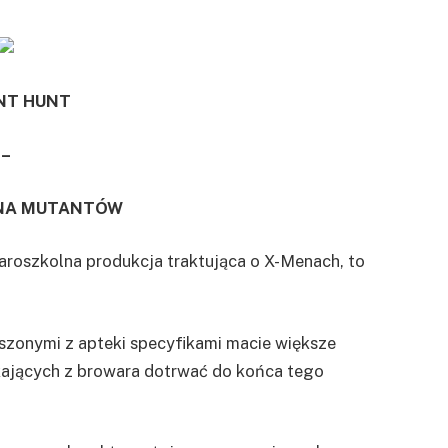
T HUNT
–
 NA MUTANTÓW
 staroszkolna produkcja traktująca o X-Menach, to
koszonymi z apteki specyfikami macie większe
kających z browara dotrwać do końca tego