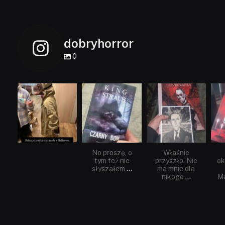
dobryhorror
0
dobryhorror
dobryhorror
dobryhorror
Lis 1
Wrz 23
Wrz 19
No proszę, o
Właśnie
tym też nie
przyszło. Nie
ok
słyszałem
...
ma mnie dla
nikogo
...
Ma