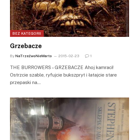
BEZ KATEGORII
Grzebacze
By
NaTrzeźwoNieWarto
2015-02-23
1
THE BURROWERS – GRZEBACZE Ahoj kamraci!
Ostrzcie szable, ryfujcie bukszpryt i łatajcie stare
przepaski na…