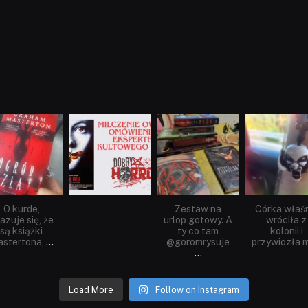
dobryhorror
dobryhorror
dobryhorror
dobryhorror
Sie 23
Sie 19
Lip 31
Lip 14
O kurde,
Zestaw na
Córka właś
azuje się, że
urlop gotowy. A
wróciła z
są książki
ty co tam
kolonii i
stertona,
...
@goromrysuje
przywiozła m
...
Load More
Follow on Instagram