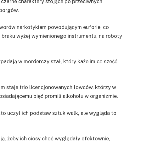
a czarne charaktery stojące po przeciwnych
yborgów.
tworów narkotykiem powodującym euforie, co
 z braku wyżej wymienionego instrumentu, na roboty
adają w morderczy szał, który każe im co sześć
om staje trio licencjonowanych łowców, którzy w
osiadającemu pięć promili alkoholu w organizmie.
to uczył ich podstaw sztuk walk, ale wygląda to
oją, żeby ich ciosy choć wyglądały efektownie,