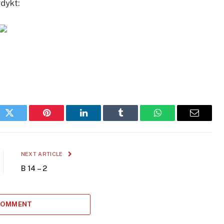
dykt:
ok
Twitter
Pinterest
LinkedIn
Tumblr
WhatsApp
Email
NEXT ARTICLE
B 14 – 2
 COMMENT