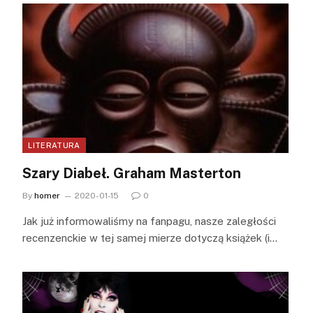
LITERATURA
Szary Diabeł. Graham Masterton
By
homer
2020-01-15
0
Jak już informowaliśmy na fanpagu, nasze zaległości
recenzenckie w tej samej mierze dotyczą książek (i…