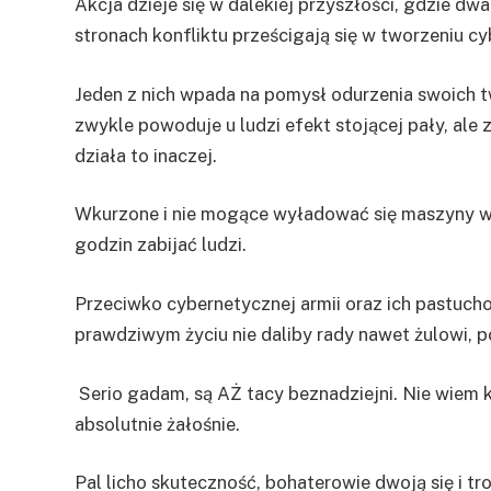
Akcja dzieje się w dalekiej przyszłości, gdzie dw
stronach konfliktu prześcigają się w tworzeniu c
Jeden z nich wpada na pomysł odurzenia swoich 
zwykle powoduje u ludzi efekt stojącej pały, ale
działa to inaczej.
Wkurzone i nie mogące wyładować się maszyny wp
godzin zabijać ludzi.
Przeciwko cybernetycznej armii oraz ich pastuch
prawdziwym życiu nie daliby rady nawet żulowi, p
Serio gadam, są AŻ tacy beznadziejni. Nie wiem k
absolutnie żałośnie.
Pal licho skuteczność, bohaterowie dwoją się i tr