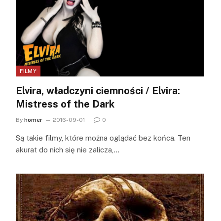
FILMY
Elvira, władczyni ciemności / Elvira:
Mistress of the Dark
By
homer
2016-09-01
0
Są takie filmy, które można oglądać bez końca. Ten
akurat do nich się nie zalicza,…