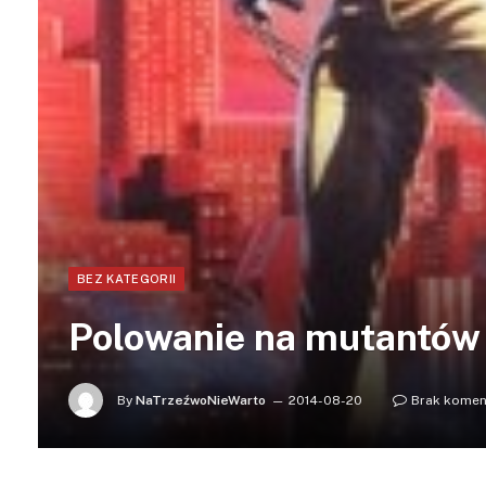
BEZ KATEGORII
Polowanie na mutantów
By
NaTrzeźwoNieWarto
2014-08-20
Brak komen