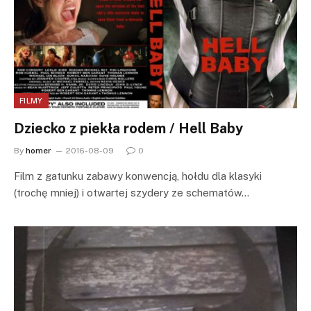
FILMY
Dziecko z piekła rodem / Hell Baby
By
homer
2016-08-09
0
Film z gatunku zabawy konwencją, hołdu dla klasyki
(trochę mniej) i otwartej szydery ze schematów…