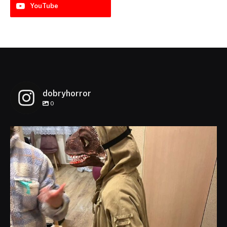
YouTube
dobryhorror
0
dobryhorror
Lis 1