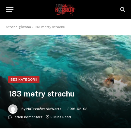
Strona główna
»
183 metry strachu
BEZ KATEGORII
183 metry strachu
By
NaTrzeźwoNieWarto
2016-08-02
Jeden komentarz
2 Mins Read