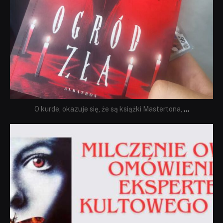
O kurde, okazuje się, że są książki Mastertona,
...
dobryhorror
Sie 19