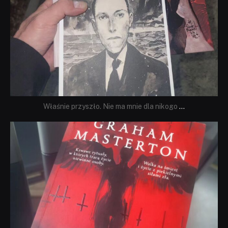
Właśnie przyszło. Nie ma mnie dla nikogo
...
dobryhorror
Sie 23