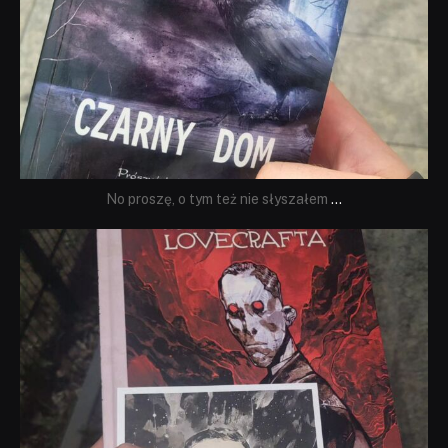
No proszę, o tym też nie słyszałem
...
dobryhorror
Wrz 19