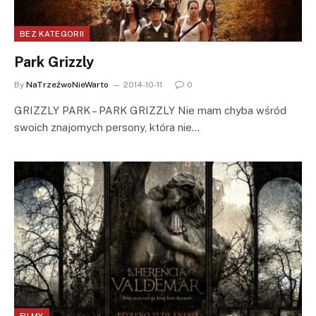
BEZ KATEGORII
Park Grizzly
By
NaTrzeźwoNieWarto
2014-10-11
0
GRIZZLY PARK – PARK GRIZZLY Nie mam chyba wśród
swoich znajomych persony, która nie…
FILMY