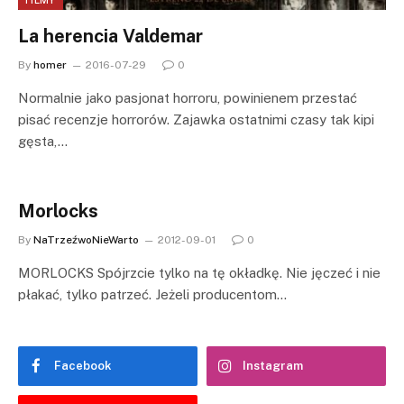
La herencia Valdemar
By
homer
2016-07-29
0
Normalnie jako pasjonat horroru, powinienem przestać
pisać recenzje horrorów. Zajawka ostatnimi czasy tak kipi
gęsta,…
Morlocks
By
NaTrzeźwoNieWarto
2012-09-01
0
MORLOCKS Spójrzcie tylko na tę okładkę. Nie jęczeć i nie
płakać, tylko patrzeć. Jeżeli producentom…
Facebook
Instagram