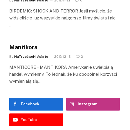
By
NaTrzeźwoNieWarto
2012-11-21
0
BIRDEMIC: SHOCK AND TERROR Jeśli myślicie, że
widzieliście już wszystkie najgorsze filmy świata i nic,
…
Mantikora
By
NaTrzeźwoNieWarto
2012-12-13
2
MANTICORE – MANTIKORA Amerykanie uwielbiają
handel wymienny. To jednak, że ku obopólnej korzyści
wymieniają się…
Facebook
Instagram
YouTube