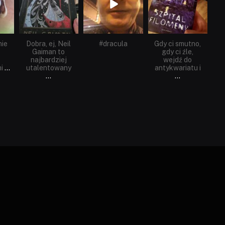
nie
Dobra, ej, Neil
#dracula
Gdy ci smutno,
Gaiman to
gdy ci źle,
najbardziej
wejdź do
i
...
utalentowany
antykwariatu i
...
...