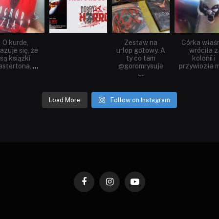
O kurde,
Zestaw na
Córka właś
azuje się, że
urlop gotowy. A
wróciła z
są książki
ty co tam
kolonii i
stertona,
...
@goromrysuje
przywiozła m
...
Load More
Follow on Instagram
Facebook
Instagram
YouTube