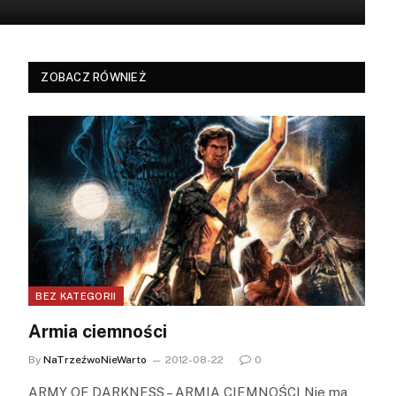
ZOBACZ RÓWNIEŻ
BEZ KATEGORII
Armia ciemności
By
NaTrzeźwoNieWarto
2012-08-22
0
ARMY OF DARKNESS – ARMIA CIEMNOŚCI Nie ma