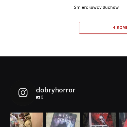
Śmierć łowcy duchów
4 KOM
dobryhorror
0
dobryhorror
dobryhorror
dobryhorror
Lis 1
Wrz 23
Wrz 19