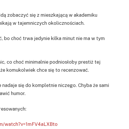
i idą zobaczyć się z mieszkającą w akademiku
znikają w tajemniczych okolicznościach.
ć, bo choć trwa jedynie kilka minut nie ma w tym
c, co choć minimalnie podniosłoby prestiż tej
, że komukolwiek chce się to recenzować.
ie nadaje się do kompletnie niczego. Chyba że sami
rawić humor.
eresowanych:
com/watch?v=1mFV4aLXBto