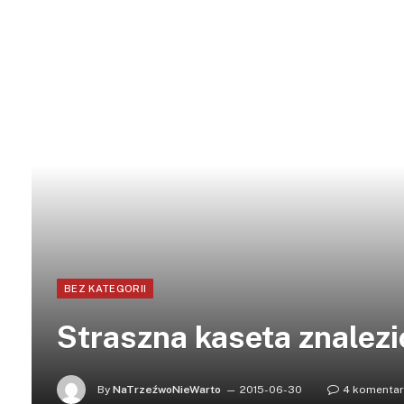
BEZ KATEGORII
Straszna kaseta znalez
By
NaTrzeźwoNieWarto
2015-06-30
4 komenta