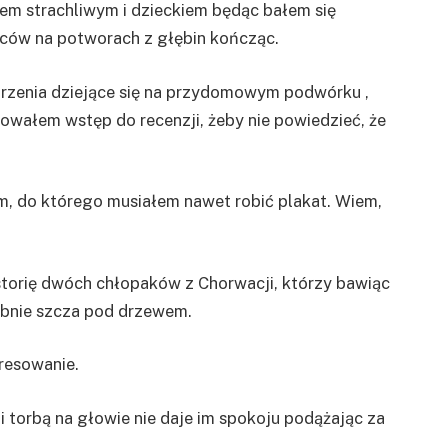
iem strachliwym i dzieckiem będąc bałem się
ów na potworach z głębin kończąc.
arzenia dziejące się na przydomowym podwórku ,
owałem wstęp do recenzji, żeby nie powiedzieć, że
ilm, do którego musiałem nawet robić plakat. Wiem,
istorię dwóch chłopaków z Chorwacji, którzy bawiąc
obnie szcza pod drzewem.
eresowanie.
 torbą na głowie nie daje im spokoju podążając za