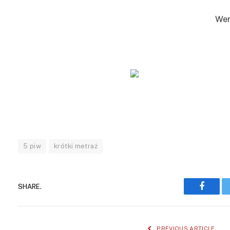
Wer
5 piw
krótki metraż
SHARE.
Facebo
PREVIOUS ARTICLE