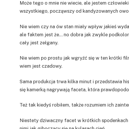
Może tego o mnie nie wiecie, ale jestem człowiek
wszystkiego, począwszy od kandyzowanych owoc
Nie wiem czy na ów stan miały wpływ jakieś wyd
ale faktem jest że… no dobra jak zwykle podkolor
cały jest zełgany.
Nie wiem po prostu jak wgryźć się w ten krótki f
wiem jest czadowy.
Sama produkcja trwa kilka minut i przedstawia h
się kamerką nagrywają faceta, która prawdopod
Też tak kiedyś robiłem, także rozumiem ich zaint
Niestety dziwaczny facet w krótkich spodenkach i
nimi jak giboczący się na kulasach cień.