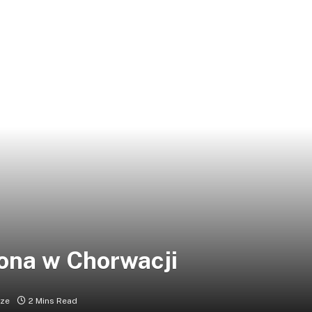
iona w Chorwacji
rze
2 Mins Read