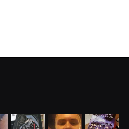
dobryhorror
dobryhorror
dobryhorror
Cze 16
Maj 25
Maj 22