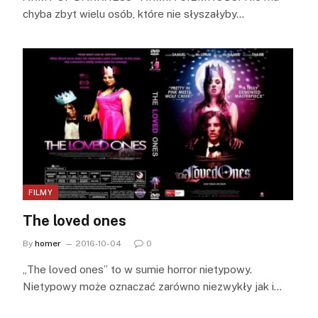
chyba zbyt wielu osób, które nie słyszałyby…
FILMY
The loved ones
By
homer
2016-10-04
0
„The loved ones” to w sumie horror nietypowy.
Nietypowy może oznaczać zarówno niezwykły jak i…