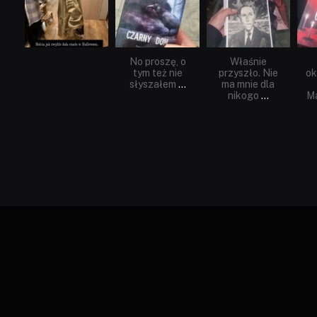
No proszę, o
Właśnie
tym też nie
przyszło. Nie
ok
słyszałem
...
ma mnie dla
nikogo
...
Ma