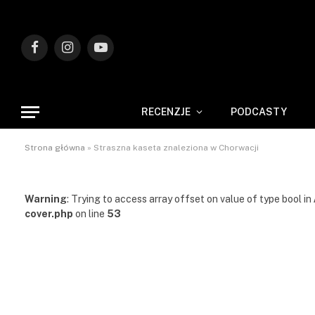
Facebook
Instagram
YouTube
RECENZJE
PODCASTY
Strona główna
»
Straszna kaseta znaleziona w Chorwacji
Warning
: Trying to access array offset on value of type bool in
cover.php
on line
53