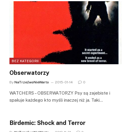
BEZ KATEGORII
Obserwatorzy
By
NaTrzeźwoNieWarto
2015-01-14
0
WATCHERS – OBSERWATORZY Psy są zajebiste i
spałuje każdego kto myśli inaczej niż ja. Taki…
Birdemic: Shock and Terror