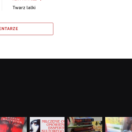
Twarz lalki
ENTARZE
dobryhorror
dobryhorror
dobryhorror
dobryhorror
Sie 23
Sie 19
Lip 31
Lip 14