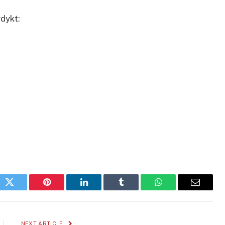
dykt:
ok
Twitter
Pinterest
LinkedIn
Tumblr
WhatsApp
Email
NEXT ARTICLE