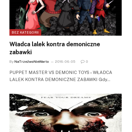
BEZ KATEGORII
Władca lalek kontra demoniczne
zabawki
By
NaTrzeźwoNieWarto
2016-06-05
0
PUPPET MASTER VS DEMONIC TOYS – WŁADCA
LALEK KONTRA DEMONICZNE ZABAWKI Gdy…