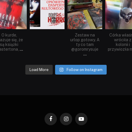
Sie 23
Sie 19
Lip 31
Lip 14
O kurde,
Zestaw na
Córka właś
azuje się, że
urlop gotowy. A
wróciła z
są książki
ty co tam
kolonii i
stertona,
...
@goromrysuje
przywiozła m
...
Load More
Follow on Instagram
Facebook
Instagram
YouTube