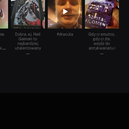
Cze 16
Maj 25
Maj 22
nie
Dobra, ej, Neil
#dracula
Gdy ci smutno,
Gaiman to
gdy ci źle,
najbardziej
wejdź do
i
...
utalentowany
antykwariatu i
...
...