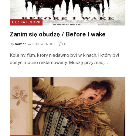
BEZ KATEGORII
Zanim się obudzę / Before I wake
By
homer
2016-08-06
0
Kolejny film, który niedawno był w kinach, i który był
dosyć mocno reklamowany. Muszę przyznać,…