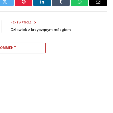
ok
Twitter
Pinterest
LinkedIn
Tumblr
WhatsApp
Email
NEXT ARTICLE
Człowiek z krzyczącym mózgiem
 COMMENT