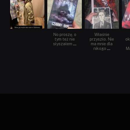
Lis 1
Wrz 23
Wrz 19
No proszę, o
Właśnie
tym też nie
przyszło. Nie
ok
słyszałem
...
ma mnie dla
nikogo
...
Ma