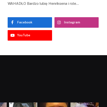
WAHADŁO Bardzo lubię Henriksena i role…
Facebook
Instagram
YouTube
dobryhorror
dobryhorror
dobryhorror