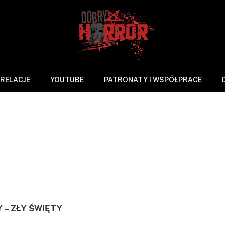
RELACJE
YOUTUBE
PATRONATY I WSPÓŁPRACE
rzy
1 Min Read
Y – ZŁY ŚWIĘTY