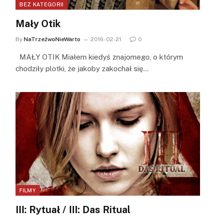
BEZ KATEGORII
Mały Otik
By
NaTrzeźwoNieWarto
2016-02-21
0
MAŁY OTIK Miałem kiedyś znajomego, o którym
chodziły plotki, że jakoby zakochał się…
FILMY
III: Rytuał / III: Das Ritual