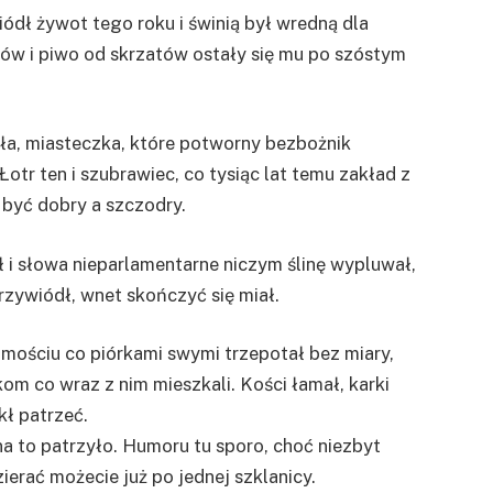
ódł żywot tego roku i świnią był wredną dla
ów i piwo od skrzatów ostały się mu po szóstym
ła, miasteczka, które potworny bezbożnik
otr ten i szubrawiec, co tysiąc lat temu zakład z
 być dobry a szczodry.
 i słowa nieparlamentarne niczym ślinę wypluwał,
rzywiódł, wnet skończyć się miał.
mościu co piórkami swymi trzepotał bez miary,
om co wraz z nim mieszkali. Kości łamał, karki
kł patrzeć.
a to patrzyło. Humoru tu sporo, choć niezbyt
ierać możecie już po jednej szklanicy.