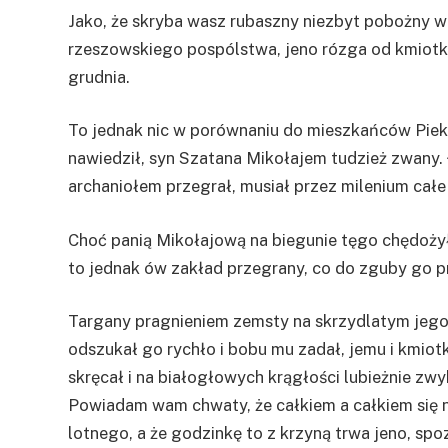
Jako, że skryba wasz rubaszny niezbyt pobożny wi
rzeszowskiego pospólstwa, jeno rózga od kmiotk
grudnia.
To jednak nic w porównaniu do mieszkańców Piek
nawiedził, syn Szatana Mikołajem tudzież zwany. Ł
archaniołem przegrał, musiał przez milenium całe
Choć panią Mikołajową na biegunie tęgo chędożył
to jednak ów zakład przegrany, co do zguby go p
Targany pragnieniem zemsty na skrzydlatym jego
odszukał go rychło i bobu mu zadał, jemu i kmiotk
skręcał i na białogłowych krągłości lubieżnie zwy
Powiadam wam chwaty, że całkiem a całkiem się n
lotnego, a że godzinkę to z krzyną trwa jeno, spoz