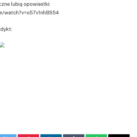
czne lubią opowiastki:
om/watch?v=o57v1nhBS54
dykt: