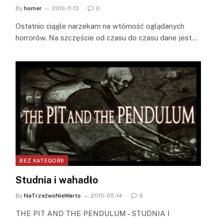
By
homer
2016-11-13
0
Ostatnio ciągle narzekam na wtórność oglądanych
horrorów. Na szczęście od czasu do czasu dane jest…
BEZ KATEGORII
Studnia i wahadło
By
NaTrzeźwoNieWarto
2015-05-14
6
THE PIT AND THE PENDULUM – STUDNIA I