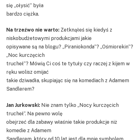
się „ołysić” była
bardzo ciężka.
Na trzeźwo nie warto:
Zetknąłeś się kiedyś z
niskobudżetowymi produkcjami jakie
opisywane są na blogu? „Piraniokonda”? „Ośmiorekin”?
„Noc kurczęcich
trucheł”? Mówią Ci coś te tytuły czy raczej z kijem w
ręku wolisz omijać
takie dziwadła, skupiając się na komediach z Adamem
Sandlerem?
Jan Jurkowski:
Nie znam tylko „Nocy kurczęcich
trucheł”. Na pewno wolę
obejrzeć dla zabawy właśnie takie produkcje niż
komedie z Adamem
Sandlerem, który od 10 lat jest dla mnie symbolem