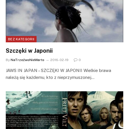
BEZ KATEGORII
Szczęki w Japonii
By
NaTrzeźwoNieWarto
2016-02-19
0
JAWS IN JAPAN – SZCZĘKI W JAPONII Wielkie brawa
należą się każdemu, kto z nieprzymuszonej…