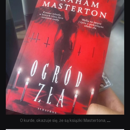
dobryhorror
Sie 23
O kurde, okazuje się, że są książki Mastertona,
...