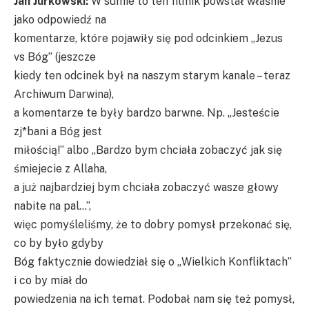
Jan Jurkowski:
W sumie to ten filmik powstał właśnie
jako odpowiedź na
komentarze, które pojawiły się pod odcinkiem „Jezus
vs Bóg” (jeszcze
kiedy ten odcinek był na naszym starym kanale – teraz
Archiwum Darwina),
a komentarze te były bardzo barwne. Np. „Jesteście
zj*bani a Bóg jest
miłością!” albo „Bardzo bym chciała zobaczyć jak się
śmiejecie z Allaha,
a już najbardziej bym chciała zobaczyć wasze głowy
nabite na pal…”,
więc pomyśleliśmy, że to dobry pomysł przekonać się,
co by było gdyby
Bóg faktycznie dowiedział się o „Wielkich Konfliktach”
i co by miał do
powiedzenia na ich temat. Podobał nam się też pomysł,