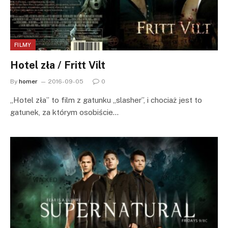
FILMY
Hotel zła / Fritt Vilt
By
homer
2016-09-05
0
„Hotel zła” to film z gatunku „slasher”, i chociaż jest to
gatunek, za którym osobiście…