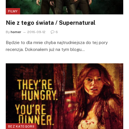
FILMY
Nie z tego świata / Supernatural
By
homer
2016-09-12
6
Będzie to dla mnie chyba najtrudniejsza do tej pory
recenzja. Dokonałem już na tym blogu…
BEZ KATEGORII