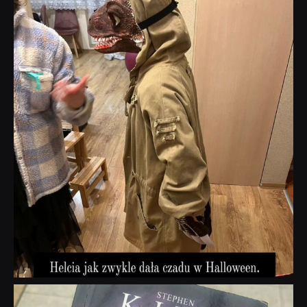
dobryhorror
Lis 1
dobryhorror
Wrz 23