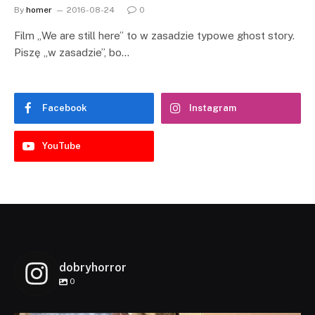
By
homer
2016-08-24
0
Film „We are still here” to w zasadzie typowe ghost story.
Piszę „w zasadzie”, bo…
Facebook
Instagram
YouTube
dobryhorror
0