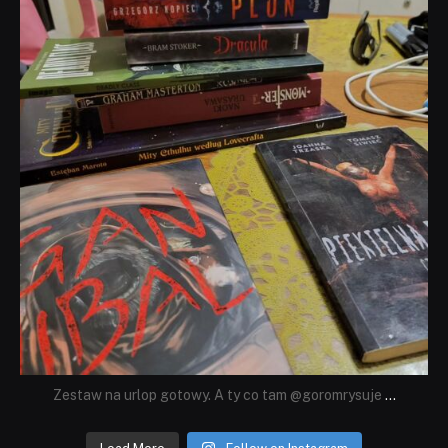
Zestaw na urlop gotowy. A ty co tam @goromrysuje
...