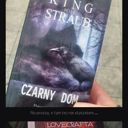
No proszę, o tym też nie słyszałem
...
dobryhorror