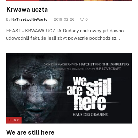
Krwawa uczta
By
NaTrzeźwoNieWarto
2016-02-26
0
FEAST – KRWAWA UCZTA Duńscy naukowcy już dawno
udowodnili fakt, że jeśli zbyt poważnie podchodzisz…
FILMY
We are still here