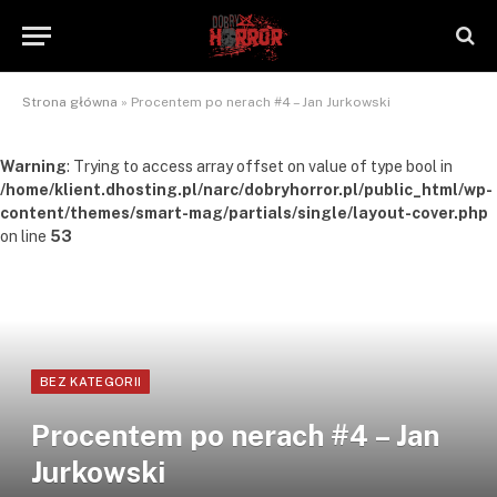
Strona główna
»
Procentem po nerach #4 – Jan Jurkowski
Warning
: Trying to access array offset on value of type bool in
/home/klient.dhosting.pl/narc/dobryhorror.pl/public_html/wp-
content/themes/smart-mag/partials/single/layout-cover.php
on line
53
BEZ KATEGORII
Procentem po nerach #4 – Jan
Jurkowski