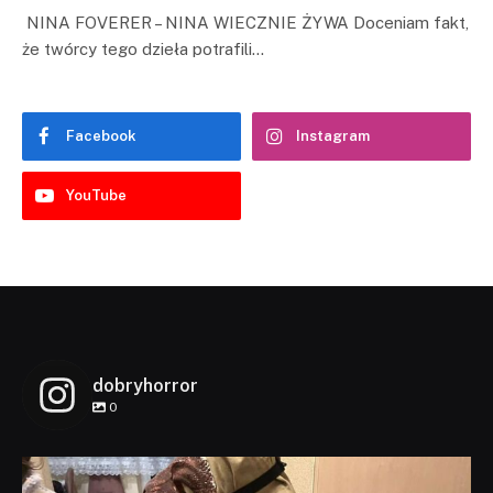
NINA FOVERER – NINA WIECZNIE ŻYWA Doceniam fakt,
że twórcy tego dzieła potrafili…
Facebook
Instagram
YouTube
dobryhorror
0
dobryhorror
Lis 1