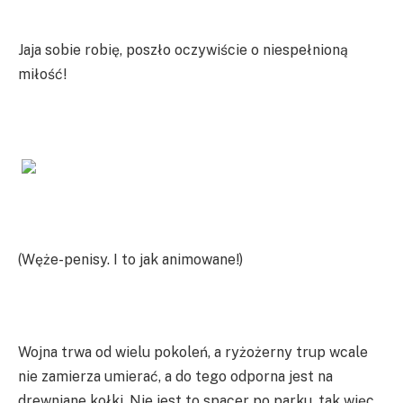
Jaja sobie robię, poszło oczywiście o niespełnioną
miłość!
(Węże-penisy. I to jak animowane!)
Wojna trwa od wielu pokoleń, a ryżożerny trup wcale
nie zamierza umierać, a do tego odporna jest na
drewniane kołki. Nie jest to spacer po parku, tak więc