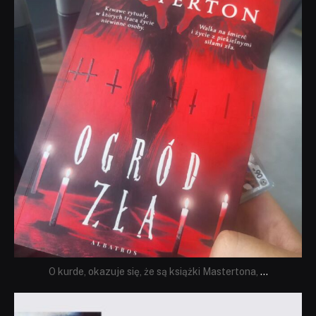
O kurde, okazuje się, że są książki Mastertona,
...
dobryhorror
Sie 19