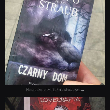
No proszę, o tym też nie słyszałem
...
dobryhorror
Wrz 19