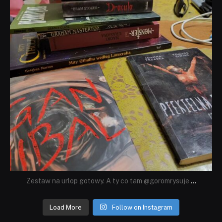
Zestaw na urlop gotowy. A ty co tam @goromrysuje
...
Load More
Follow on Instagram