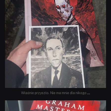
Właśnie przyszło. Nie ma mnie dla nikogo
...
dobryhorror
Sie 23