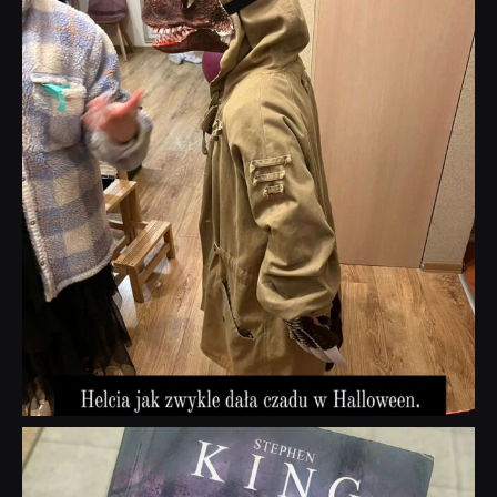
dobryhorror
Wrz 23