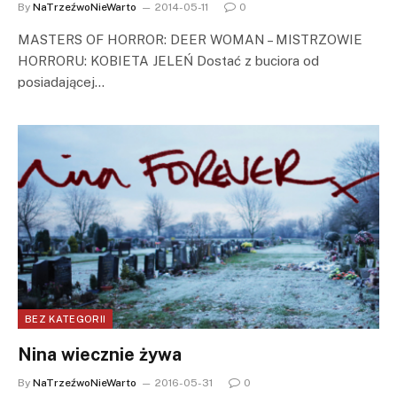
By
NaTrzeźwoNieWarto
2014-05-11
0
MASTERS OF HORROR: DEER WOMAN – MISTRZOWIE
HORRORU: KOBIETA JELEŃ Dostać z buciora od
posiadającej…
BEZ KATEGORII
Nina wiecznie żywa
By
NaTrzeźwoNieWarto
2016-05-31
0