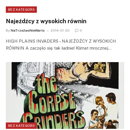
BEZ KATEGORII
Najeźdźcy z wysokich równin
By
NaTrzeźwoNieWarto
2014-01-30
0
HIGH PLAINS INVADERS – NAJEŹDŹCY Z WYSOKICH
RÓWNIN A zaczęło się tak ładnie! Klimat mrocznej…
BEZ KATEGORII