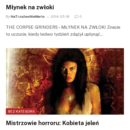
Młynek na zwłoki
By
NaTrzeźwoNieWarto
2014-05-18
0
THE CORPSE GRINDERS – MŁYNEK NA ZWŁOKI Znacie
to uczucie, kiedy ledwo tydzień zdążył upłynąć…
BEZ KATEGORII
Mistrzowie horroru: Kobieta jeleń