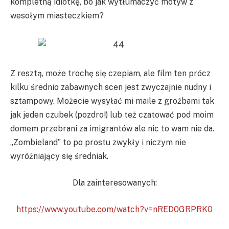
kompletną idiotkę, bo jak wytłumaczyć motyw z
wesołym miasteczkiem?
Z resztą, może trochę się czepiam, ale film ten prócz
kilku średnio zabawnych scen jest zwyczajnie nudny i
sztampowy. Możecie wysyłać mi maile z groźbami tak
jak jeden czubek (pozdro!) lub też czatować pod moim
domem przebrani za imigrantów ale nic to wam nie da.
„Zombieland” to po prostu zwykły i niczym nie
wyróżniający się średniak.
Dla zainteresowanych:
https://www.youtube.com/watch?v=nRED0GRPRK0