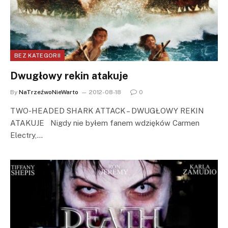
BEZ KATEGORII
Dwugłowy rekin atakuje
By
NaTrzeźwoNieWarto
2012-08-18
0
TWO-HEADED SHARK ATTACK – DWUGŁOWY REKIN
ATAKUJE Nigdy nie byłem fanem wdzięków Carmen
Electry,…