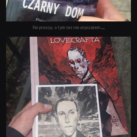
No proszę, o tym też nie słyszałem
...
dobryhorror
Wrz 19