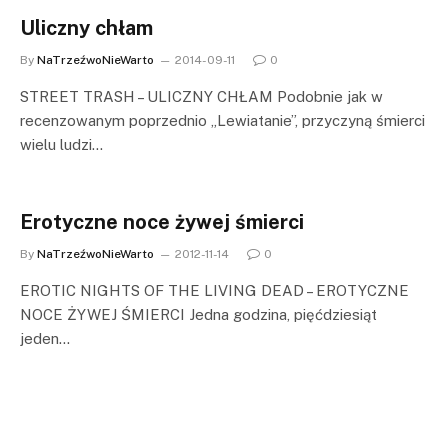
Uliczny chłam
By
NaTrzeźwoNieWarto
2014-09-11
0
STREET TRASH – ULICZNY CHŁAM Podobnie jak w
recenzowanym poprzednio „Lewiatanie”, przyczyną śmierci
wielu ludzi…
Erotyczne noce żywej śmierci
By
NaTrzeźwoNieWarto
2012-11-14
0
EROTIC NIGHTS OF THE LIVING DEAD – EROTYCZNE
NOCE ŻYWEJ ŚMIERCI Jedna godzina, pięćdziesiąt
jeden…