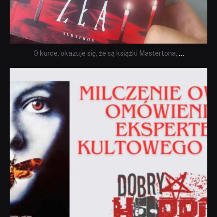
O kurde, okazuje się, że są książki Mastertona,
...
dobryhorror
Sie 19