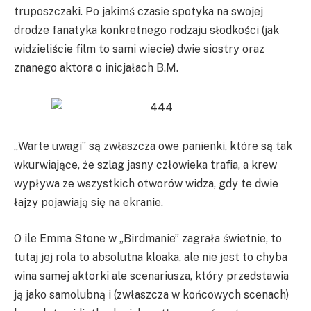
truposzczaki. Po jakimś czasie spotyka na swojej
drodze fanatyka konkretnego rodzaju słodkości (jak
widzieliście film to sami wiecie) dwie siostry oraz
znanego aktora o inicjałach B.M.
„Warte uwagi” są zwłaszcza owe panienki, które są tak
wkurwiające, że szlag jasny człowieka trafia, a krew
wypływa ze wszystkich otworów widza, gdy te dwie
łajzy pojawiają się na ekranie.
O ile Emma Stone w „Birdmanie” zagrała świetnie, to
tutaj jej rola to absolutna kloaka, ale nie jest to chyba
wina samej aktorki ale scenariusza, który przedstawia
ją jako samolubną i (zwłaszcza w końcowych scenach)