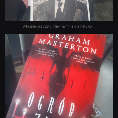
Właśnie przyszło. Nie ma mnie dla nikogo
...
dobryhorror
Sie 23