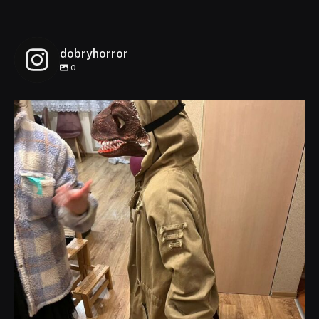
dobryhorror
0
dobryhorror
Lis 1