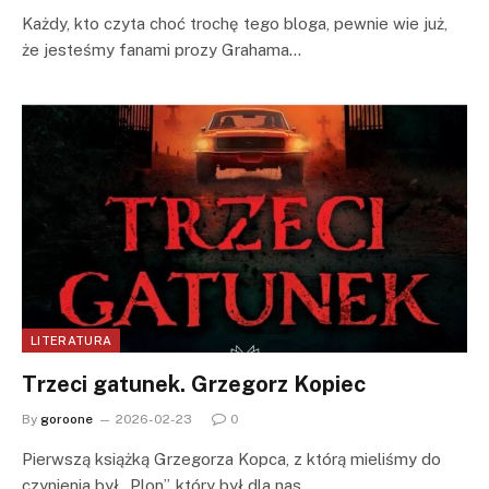
Każdy, kto czyta choć trochę tego bloga, pewnie wie już,
że jesteśmy fanami prozy Grahama…
LITERATURA
Trzeci gatunek. Grzegorz Kopiec
By
goroone
2026-02-23
0
Pierwszą książką Grzegorza Kopca, z którą mieliśmy do
czynienia był „Plon”, który był dla nas…