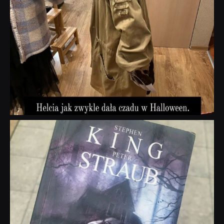
dobryhorror
Wrz 23