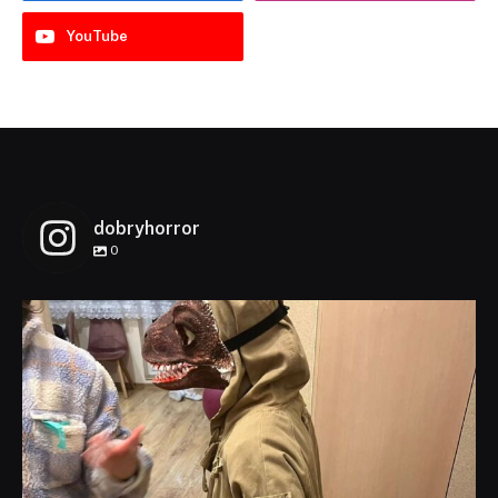
YouTube
dobryhorror
0
dobryhorror
Lis 1