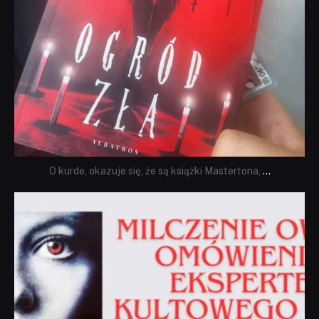
O kurde, okazuje się, że są książki Mastertona,
...
dobryhorror
Sie 19