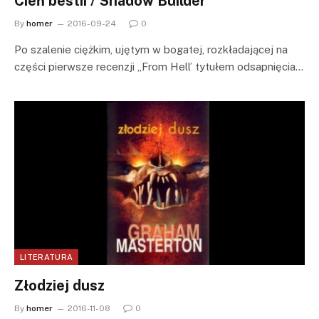
Cień bestii / Shadow Builder
By
homer
2016-09-24
0
Po szalenie ciężkim, ujętym w bogatej, rozkładającej na
części pierwsze recenzji „From Hell’ tytułem odsapnięcia…
LITERATURA
Złodziej dusz
By
homer
2016-11-08
0