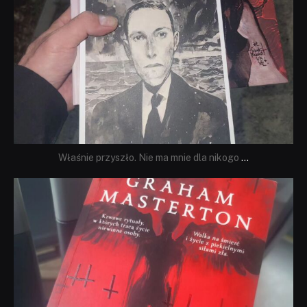
Właśnie przyszło. Nie ma mnie dla nikogo
...
dobryhorror
Sie 23