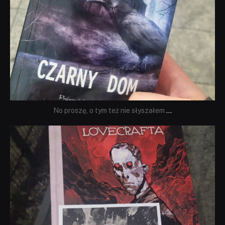
No proszę, o tym też nie słyszałem
...
dobryhorror
Wrz 19