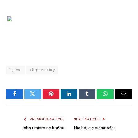
1 piwo
stephen king
Facebook
Twitter
Pinterest
LinkedIn
Tumblr
WhatsApp
Email
PREVIOUS ARTICLE
NEXT ARTICLE
John umiera na końcu
Nie bój się ciemności