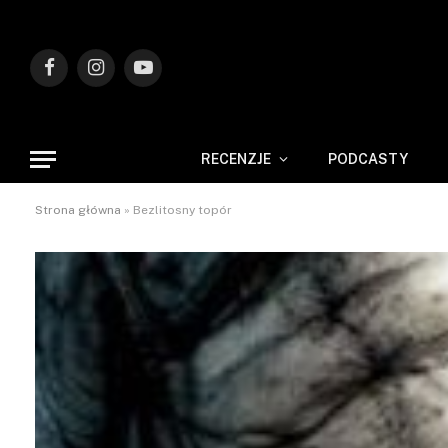
Facebook
Instagram
YouTube
RECENZJE
PODCASTY
Strona główna
»
Bezlitosny topór