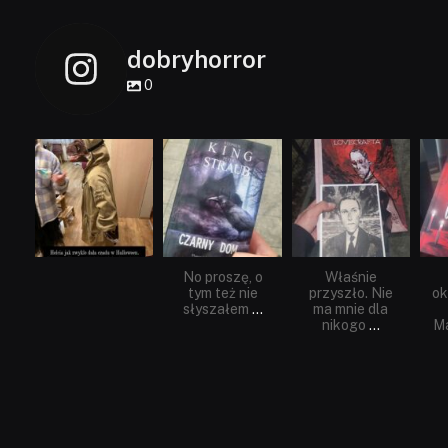
dobryhorror
0
dobryhorror
dobryhorror
dobryhorror
Lis 1
Wrz 23
Wrz 19
No proszę, o
Właśnie
tym też nie
przyszło. Nie
ok
słyszałem
...
ma mnie dla
nikogo
...
Ma