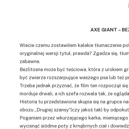
AXE GIANT – B
Wiecie czemu zostawiłem kalekie tłumaczenie po
oryginalnej wersji tytuł, prawda? Zgadza się, tłu
zabawne.
Bezlitosna może być teściowa, która z urokiem gr
być zwierze rozszarpujące waszego psa lub też 
Trzeba jednak przyznać, że film ten rozpoczął s
morduje drwali, a ich szefa rozwala tak, że oglą
Historia tu przedstawiona skupia się na grupce nas
obozu „Drugiej szansy”(czy jakoś tak) by odpoku
Poganiani przez wkurzającego karka, mieniącego 
wycisnąć siódme poty z krnąbrnych ciał i dowiedz