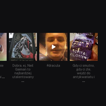
dobryhorror
dobryhorror
dobryhorror
Cze 16
Maj 25
Maj 22
nie
Dobra, ej, Neil
#dracula
Gdy ci smutno,
Gaiman to
gdy ci źle,
najbardziej
wejdź do
i
...
utalentowany
antykwariatu i
...
...