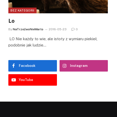
BEZ KATEGORII
Lo
By
NaTrzeźwoNieWarto
2016-05-23
0
LO Nie każdy to wie, ale istoty z wymiaru piekieł,
podobnie jak ludzie…
Facebook
Instagram
YouTube