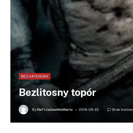
BEZ KATEGORII
Bezlitosny topór
By
NaTrzeźwoNieWarto
2014-09-22
Brak komen