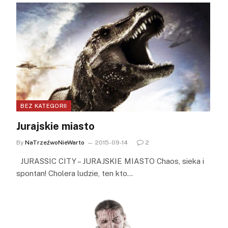
BEZ KATEGORII
Jurajskie miasto
By
NaTrzeźwoNieWarto
2015-09-14
2
JURASSIC CITY – JURAJSKIE MIASTO Chaos, sieka i
spontan! Cholera ludzie, ten kto…