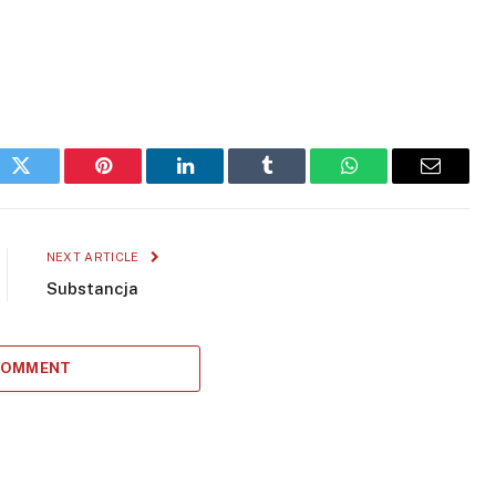
ok
Twitter
Pinterest
LinkedIn
Tumblr
WhatsApp
Email
NEXT ARTICLE
Substancja
 COMMENT