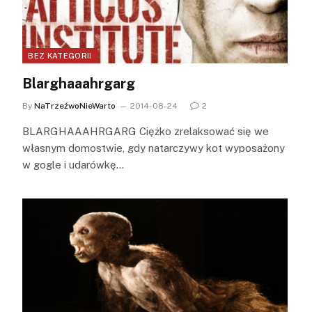
BEZ KATEGORII
Blarghaaahrgarg
By
NaTrzeźwoNieWarto
2014-08-24
2
BLARGHAAAHRGARG Ciężko zrelaksować się we
własnym domostwie, gdy natarczywy kot wyposażony
w gogle i udarówkę…