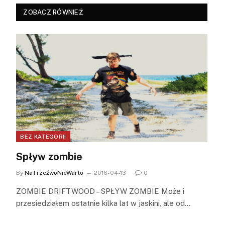
ZOBACZ RÓWNIEŻ
BEZ KATEGORII
Spływ zombie
By
NaTrzeźwoNieWarto
2016-04-13
0
ZOMBIE DRIFTWOOD – SPŁYW ZOMBIE Może i
przesiedziałem ostatnie kilka lat w jaskini, ale od…