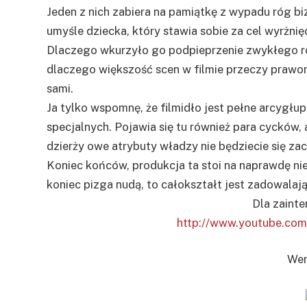
Jeden z nich zabiera na pamiątkę z wypadu róg b
umyśle dziecka, który stawia sobie za cel wyrżni
Dlaczego wkurzyło go podpieprzenie zwykłego ro
dlaczego większość scen w filmie przeczy prawom
sami.
Ja tylko wspomnę, że filmidło jest pełne arcygłu
specjalnych. Pojawia się tu również para cycków, a
dzierży owe atrybuty władzy nie będziecie się za
Koniec końców, produkcja ta stoi na naprawdę ni
koniec pizga nudą, to całokształt jest zadowalają
Dla zaint
http://www.youtube.c
Wer