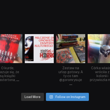
dobryhorror
dobryhorror
dobryhorror
dobryhorror
Sie 23
Sie 19
Lip 31
Lip 14
O kurde,
Zestaw na
Córka właś
azuje się, że
urlop gotowy. A
wróciła z
są książki
ty co tam
kolonii i
stertona,
...
@goromrysuje
przywiozła m
...
Load More
Follow on Instagram