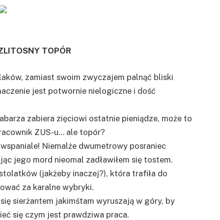
EZLITOSNY TOPÓR
laków, zamiast swoim zwyczajem palnąć bliski
maczenie jest potwornie nielogiczne i dość
abarza zabiera zięciowi ostatnie pieniądze, może to
pracownik ZUS-u… ale topór?
ię wspaniale! Niemalże dwumetrowy posraniec
dając jego mord nieomal zadławiłem się tostem.
tolatków (jakżeby inaczej?), która trafiła do
tować za karalne wybryki.
się sierżantem jakimśtam wyruszają w góry, by
ieć się czym jest prawdziwa praca.