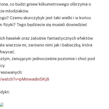
izona, co budzi gniew kilkumetrowego olbrzyma o
ęcie młodziaków.
gu? Czemu skurczybyk jest taki wielki i w końcu
 fizyki? Tego będziecie się musieli dowiedzieć
pich hasełek oraz żałośnie fantastycznych efektów
le wierzcie mi, zarówno nimi jak i babeczką, która
chwycać.
ezłym, żenującym jednocześnie poziomie i choć pod
cy.
eresowanych:
om/watch?v=pMmwadm5Kj8
dykt: