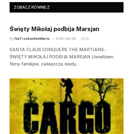
ZOBACZ RÓWNIEŻ
Święty Mikołaj podbija Marsjan
By
NaTrzeźwoNieWarto
2012-08-28
0
SANTA CLAUS CONQUERS THE MARTIANS –
ŚWIĘTY MIKOŁAJ PODBIJA MARSJAN Uwielbiam
filmy familijne, zwłaszcza, kiedy…