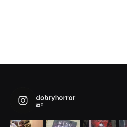
dobryhorror
0
dobryhorror
dobryhorror
dobryhorror