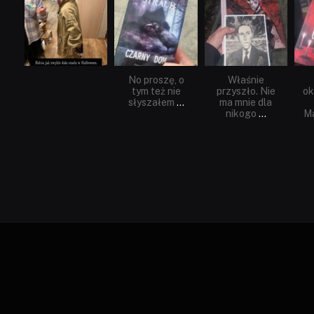
Lis 1
Wrz 23
Wrz 19
No proszę, o
Właśnie
tym też nie
przyszło. Nie
ok
słyszałem
...
ma mnie dla
nikogo
...
Ma