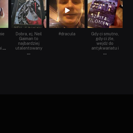
Cze 16
Maj 25
Maj 22
nie
Dobra, ej, Neil
#dracula
Gdy ci smutno,
Gaiman to
gdy ci źle,
najbardziej
wejdź do
i
...
utalentowany
antykwariatu i
...
...