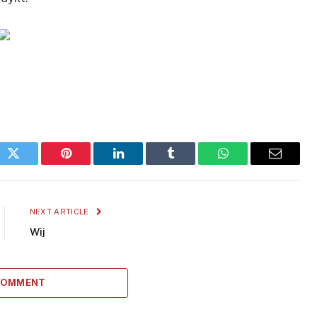
ok
Twitter
Pinterest
LinkedIn
Tumblr
WhatsApp
Email
NEXT ARTICLE
Wij
 COMMENT