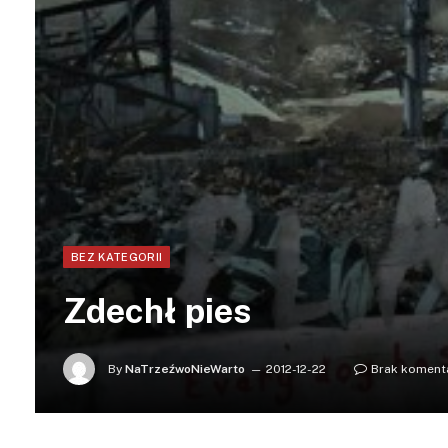
BEZ KATEGORII
Zdechł pies
By
NaTrzeźwoNieWarto
2012-12-22
Brak koment