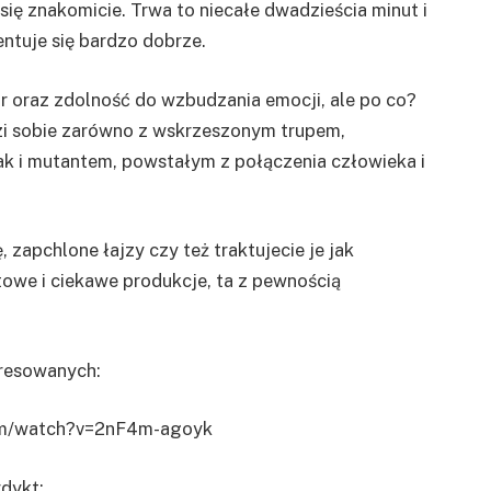
ię znakomicie. Trwa to niecałe dwadzieścia minut i
entuje się bardzo dobrze.
 oraz zdolność do wzbudzania emocji, ale po co?
zi sobie zarówno z wskrzeszonym trupem,
 i mutantem, powstałym z połączenia człowieka i
, zapchlone łajzy czy też traktujecie je jak
atowe i ciekawe produkcje, ta z pewnością
eresowanych:
om/watch?v=2nF4m-agoyk
dykt: