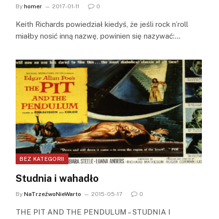
By
homer
2017-01-11
0
Keith Richards powiedział kiedyś, że jeśli rock n’roll
miałby nosić inną nazwę, powinien się nazywać:…
BEZ KATEGORII
Studnia i wahadło
By
NaTrzeźwoNieWarto
2015-05-17
0
THE PIT AND THE PENDULUM – STUDNIA I