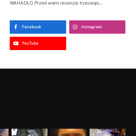
WAHADŁO Przed wami recenzja trzeciego…
Facebook
Instagram
YouTube
dobryhorror
dobryhorror
dobryhorror