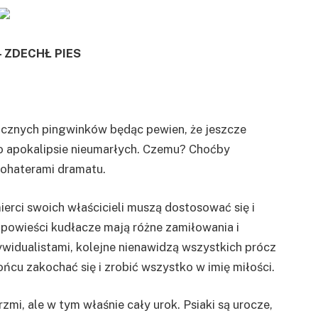
– ZDECHŁ PIES
icznych pingwinków będąc pewien, że jeszcze
o o apokalipsie nieumarłych. Czemu? Choćby
 bohaterami dramatu.
ierci swoich właścicieli muszą dostosować się i
opowieści kudłacze mają różne zamiłowania i
widualistami, kolejne nienawidzą wszystkich prócz
końcu zakochać się i zrobić wszystko w imię miłości.
zmi, ale w tym właśnie cały urok. Psiaki są urocze,