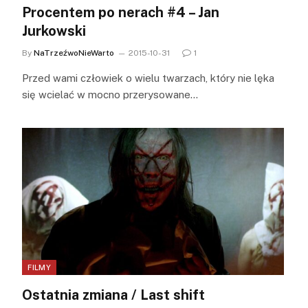
Procentem po nerach #4 – Jan
Jurkowski
By
NaTrzeźwoNieWarto
2015-10-31
1
Przed wami człowiek o wielu twarzach, który nie lęka
się wcielać w mocno przerysowane…
FILMY
Ostatnia zmiana / Last shift