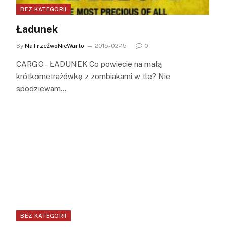
BEZ KATEGORII
Ładunek
By
NaTrzeźwoNieWarto
2015-02-15
0
CARGO – ŁADUNEK Co powiecie na małą
krótkometrażówkę z zombiakami w tle? Nie
spodziewam…
BEZ KATEGORII