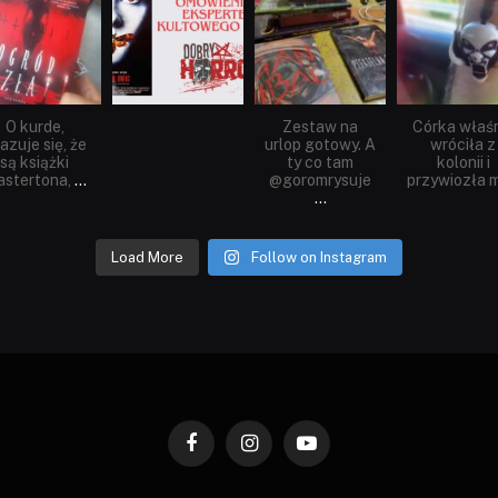
Sie 23
Sie 19
Lip 31
Lip 14
O kurde,
Zestaw na
Córka właś
azuje się, że
urlop gotowy. A
wróciła z
są książki
ty co tam
kolonii i
stertona,
...
@goromrysuje
przywiozła m
...
Load More
Follow on Instagram
Facebook
Instagram
YouTube