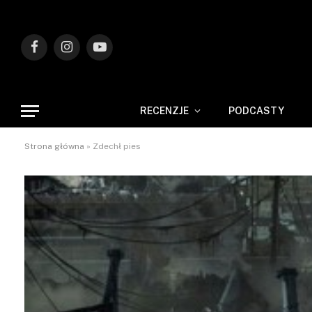
Facebook
Instagram
YouTube
RECENZJE
PODCASTY
Strona główna
»
Zdechł pies