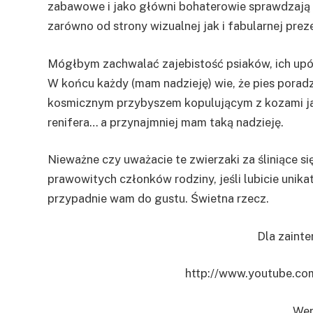
zabawowe i jako główni bohaterowie sprawdzają s
zarówno od strony wizualnej jak i fabularnej prez
Mógłbym zachwalać zajebistość psiaków, ich upór
W końcu każdy (mam nadzieję) wie, że pies porad
kosmicznym przybyszem kopulującym z kozami jak
renifera… a przynajmniej mam taką nadzieję.
Nieważne czy uważacie te zwierzaki za śliniące się
prawowitych członków rodziny, jeśli lubicie unik
przypadnie wam do gustu. Świetna rzecz.
Dla zaint
http://www.youtube.c
Wer