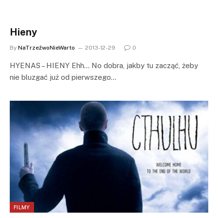
Hieny
By
NaTrzeźwoNieWarto
2013-12-29
0
HYENAS – HIENY Ehh… No dobra, jakby tu zacząć, żeby
nie bluzgać już od pierwszego…
FILMY