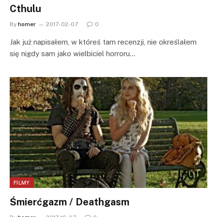
Cthulu
By
homer
2017-02-07
0
Jak już napisałem, w któreś tam recenzji, nie określałem
się nigdy sam jako wielbiciel horroru…
FILMY
Śmierćgazm / Deathgasm