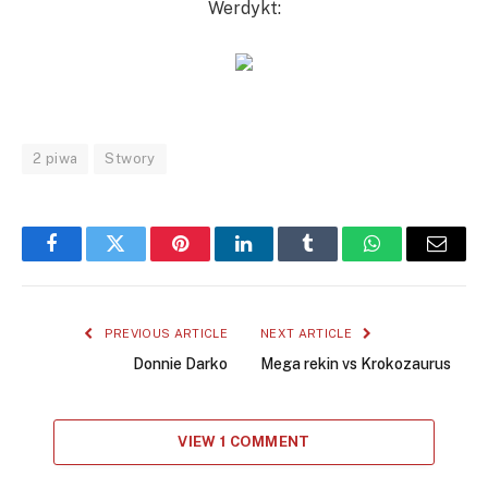
Werdykt:
2 piwa
Stwory
Facebook
Twitter
Pinterest
LinkedIn
Tumblr
WhatsApp
Email
PREVIOUS ARTICLE
NEXT ARTICLE
Donnie Darko
Mega rekin vs Krokozaurus
VIEW 1 COMMENT