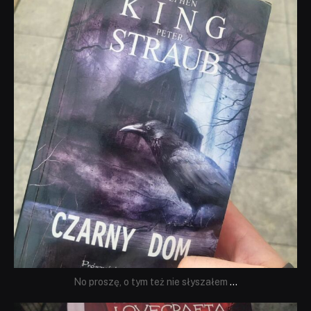
Wrz 23
No proszę, o tym też nie słyszałem
...