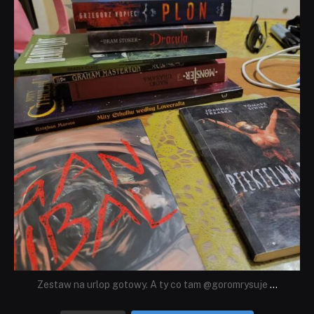
Lip 31
Zestaw na urlop gotowy. A ty co tam @goromrysuje
...