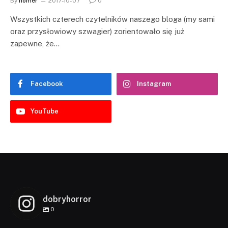
By
homer
2017-10-07
0
Wszystkich czterech czytelników naszego bloga (my sami
oraz przysłowiowy szwagier) zorientowało się już
zapewne, że…
Facebook
Instagram
YouTube
dobryhorror
0