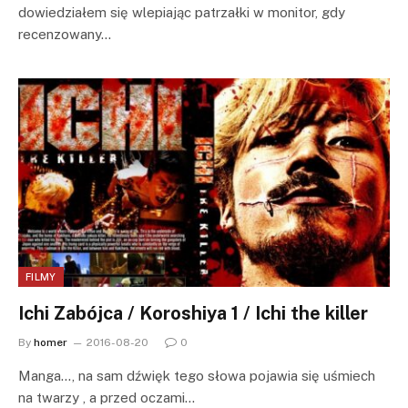
dowiedziałem się wlepiając patrzałki w monitor, gdy
recenzowany…
FILMY
Ichi Zabójca / Koroshiya 1 / Ichi the killer
By
homer
2016-08-20
0
Manga…, na sam dźwięk tego słowa pojawia się uśmiech
na twarzy , a przed oczami…