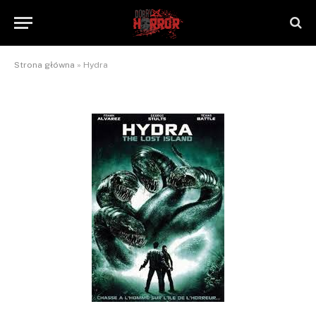
Hydra
By
NaTrzeźwoNieWarto
2012-09-16
Jeden komentarz
2 Mins Read
Strona główna
»
Hydra