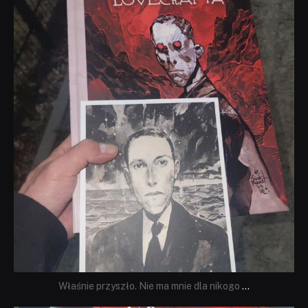
dobryhorror
Wrz 19
Właśnie przyszło. Nie ma mnie dla nikogo
...