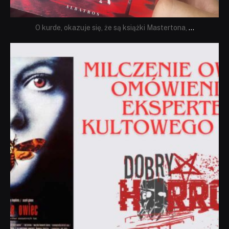
O kurde, okazuje się, że są książki Mastertona,
...
dobryhorror
Sie 19