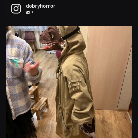
dobryhorror
0
dobryhorror
Lis 1