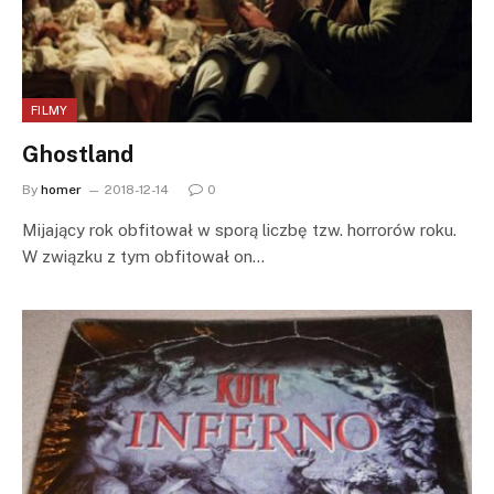
FILMY
Ghostland
By
homer
2018-12-14
0
Mijający rok obfitował w sporą liczbę tzw. horrorów roku.
W związku z tym obfitował on…