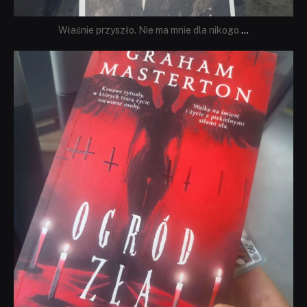
Właśnie przyszło. Nie ma mnie dla nikogo
...
dobryhorror
Sie 23