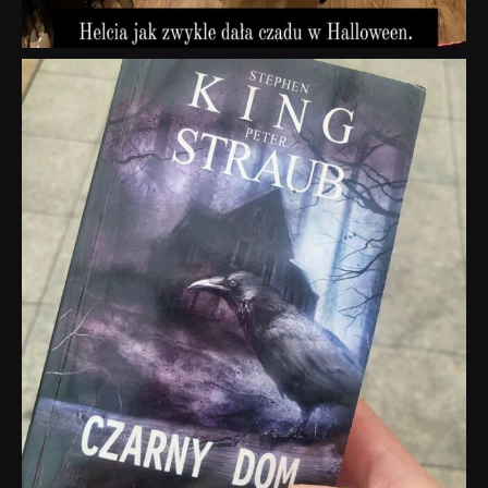
dobryhorror
Wrz 23