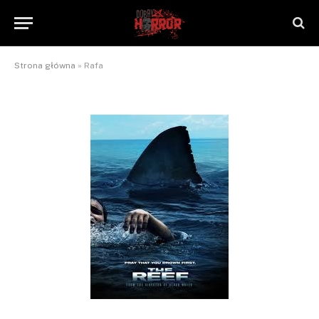
Rafa
By
NaTrzeźwoNieWarto
2012-12-18
Brak komentarzy
2 Mins Read
Strona główna
»
Rafa