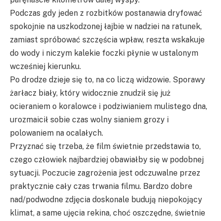
Podczas gdy jeden z rozbitków postanawia dryfować
spokojnie na uszkodzonej łajbie w nadziei na ratunek,
zamiast spróbować szczęścia wpław, reszta wskakuje
do wody i niczym kalekie foczki płynie w ustalonym
wcześniej kierunku.
Po drodze dzieje się to, na co liczą widzowie. Sporawy
żarłacz biały, który widocznie znudził się już
ocieraniem o koralowce i podziwianiem mulistego dna,
urozmaicił sobie czas wolny sianiem grozy i
polowaniem na ocalałych.
Przyznać się trzeba, że film świetnie przedstawia to,
czego człowiek najbardziej obawiałby się w podobnej
sytuacji. Poczucie zagrożenia jest odczuwalne przez
praktycznie cały czas trwania filmu. Bardzo dobre
nad/podwodne zdjęcia doskonale budują niepokojący
klimat, a same ujęcia rekina, choć oszczędne, świetnie