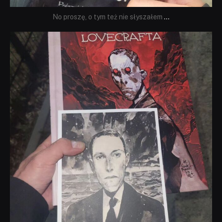
No proszę, o tym też nie słyszałem
...
dobryhorror
Wrz 19