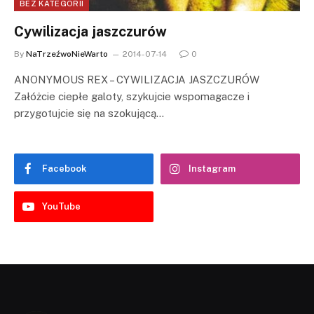
BEZ KATEGORII
Cywilizacja jaszczurów
By
NaTrzeźwoNieWarto
2014-07-14
0
ANONYMOUS REX – CYWILIZACJA JASZCZURÓW
Załóżcie ciepłe galoty, szykujcie wspomagacze i
przygotujcie się na szokującą…
Facebook
Instagram
YouTube