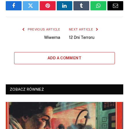
Facebook
Twitter
Pinterest
LinkedIn
Tumblr
WhatsApp
Email
PREVIOUS ARTICLE
NEXT ARTICLE
Wiwerna
12 Dni Terroru
ADD A COMMENT
ZOBACZ RÓWNIEŻ