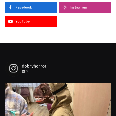
Facebook
Instagram
YouTube
dobryhorror
0
dobryhorror
Lis 1