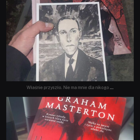
Właśnie przyszło. Nie ma mnie dla nikogo
...
dobryhorror
Sie 23