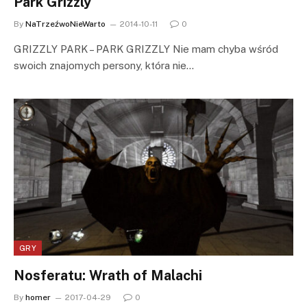
Park Grizzly
By
NaTrzeźwoNieWarto
2014-10-11
0
GRIZZLY PARK – PARK GRIZZLY Nie mam chyba wśród
swoich znajomych persony, która nie…
GRY
Nosferatu: Wrath of Malachi
By
homer
2017-04-29
0