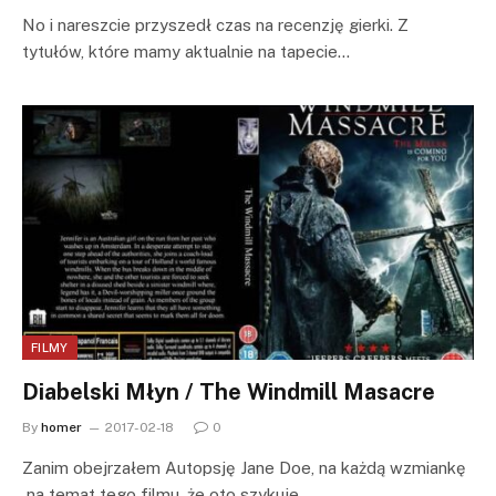
No i nareszcie przyszedł czas na recenzję gierki. Z
tytułów, które mamy aktualnie na tapecie…
FILMY
Diabelski Młyn / The Windmill Masacre
By
homer
2017-02-18
0
Zanim obejrzałem Autopsję Jane Doe, na każdą wzmiankę
na temat tego filmu, że oto szykuje…