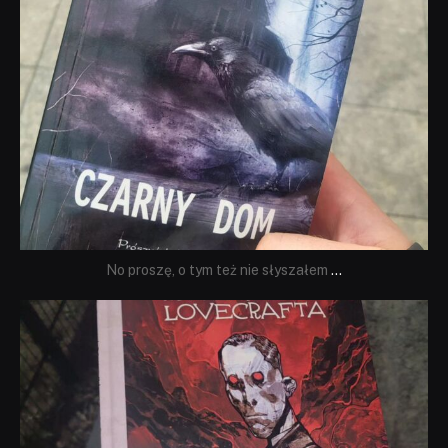
No proszę, o tym też nie słyszałem
...
dobryhorror
Wrz 19