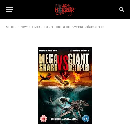
kałamarnica
By
NaTrzeźwoNieWarto
2013-01-02
Brak komentarzy
2 Mins Read
Strona główna
»
Mega rekin kontra olbrzymia kałamarnica