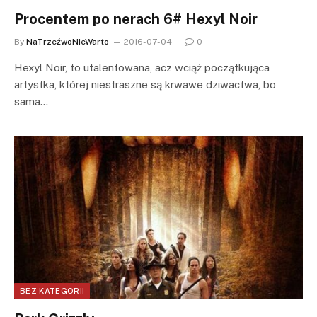
Procentem po nerach 6# Hexyl Noir
By
NaTrzeźwoNieWarto
2016-07-04
0
Hexyl Noir, to utalentowana, acz wciąż początkująca
artystka, której niestraszne są krwawe dziwactwa, bo
sama…
BEZ KATEGORII