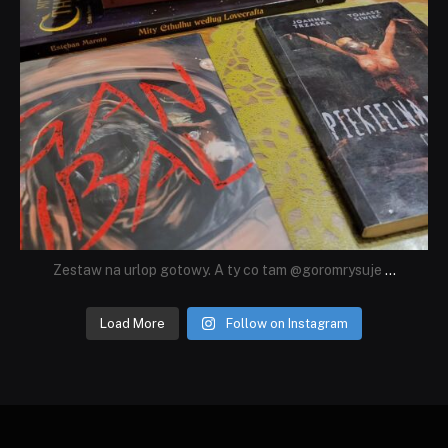
Zestaw na urlop gotowy. A ty co tam @goromrysuje
...
Load More
Follow on Instagram