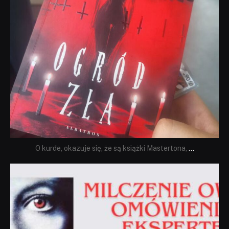
O kurde, okazuje się, że są książki Mastertona,
...
dobryhorror
Sie 19