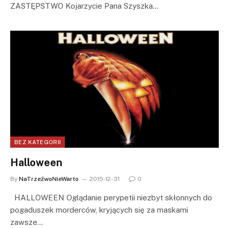
ZASTĘPSTWO Kojarzycie Pana Szyszka…
BEZ KATEGORII
Halloween
By
NaTrzeźwoNieWarto
2015-12-31
0
HALLOWEEN Oglądanie perypetii niezbyt skłonnych do
pogaduszek morderców, kryjących się za maskami
zawsze…