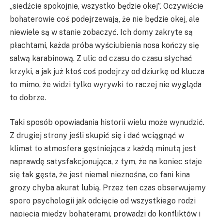
„siedźcie spokojnie, wszystko będzie okej”. Oczywiście
bohaterowie coś podejrzewają, że nie będzie okej, ale
niewiele są w stanie zobaczyć. Ich domy zakryte są
płachtami, każda próba wyściubienia nosa kończy się
salwą karabinową. Z ulic od czasu do czasu słychać
krzyki, a jak już ktoś coś podejrzy od dziurkę od klucza
to mimo, że widzi tylko wyrywki to raczej nie wygląda
to dobrze.
Taki sposób opowiadania historii wielu może wynudzić.
Z drugiej strony jeśli skupić się i dać wciągnąć w
klimat to atmosfera gęstniejąca z każdą minutą jest
naprawdę satysfakcjonująca, z tym, że na koniec staje
się tak gęsta, że jest niemal nieznośna, co fani kina
grozy chyba akurat lubią. Przez ten czas obserwujemy
sporo psychologii jak odcięcie od wszystkiego rodzi
napięcia między bohaterami, prowadzi do konfliktów i