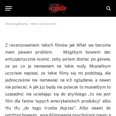
What we become
By
homer
2018-04-06
Brak komentarzy
4 Mins Read
Strona główna
»
What we become
Z recenzowaniem takich filmów jak What we become
mam pewien problem. Mógłbym bowiem dać
entuzjastycznie ocenić, żeby potem dostać po głowie,
że po co ja namawiam na takie nudy. Musiałbym
uczciwie napisać, że takie filmy się mi podobają, ale
jednocześnie nie namawiać na ich oglądanie, a nawet
nie polecać. A jak już będę nie polecał to musiałbym to
uzasadnić nie uciekając się do płytkiego „to nie jest
film dla fanów tępych amerykańskich produkcji” albo
tfu tfu „do tego trzeba dojrzeć”. Albo nawet do
paździochowego „wysublimowania psychologicznego a