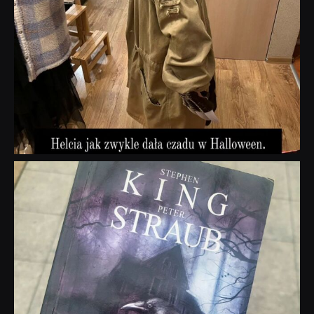
dobryhorror
Wrz 23