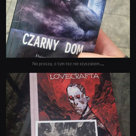
No proszę, o tym też nie słyszałem
...
dobryhorror
Wrz 19