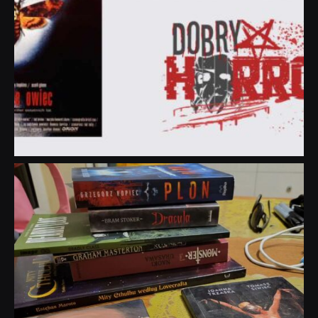
dobryhorror
Lip 31