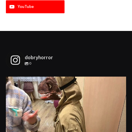
YouTube
dobryhorror
0
dobryhorror
Lis 1