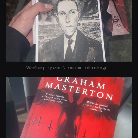
Właśnie przyszło. Nie ma mnie dla nikogo
...
dobryhorror
Sie 23