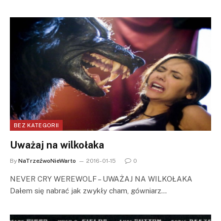
BEZ KATEGORII
Uważaj na wilkołaka
By
NaTrzeźwoNieWarto
2016-01-15
0
NEVER CRY WEREWOLF – UWAŻAJ NA WILKOŁAKA
Dałem się nabrać jak zwykły cham, gówniarz…