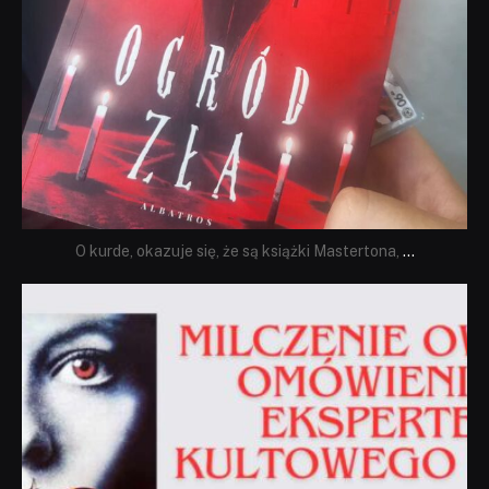
O kurde, okazuje się, że są książki Mastertona,
...
dobryhorror
Sie 19