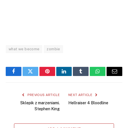
what we become
zombie
Facebook
Twitter
Pinterest
LinkedIn
Tumblr
WhatsApp
Email
PREVIOUS ARTICLE
NEXT ARTICLE
Sklepik z marzeniami.
Hellraiser 4 Bloodline
Stephen King