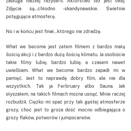
zasługa niezłej reżyserii. Aktorstwo też jest okej.
Zdjęcia są…chłodno -skandynawskie. Świetnie
potęgujące atmosferę.
No i w końcu jest finał…którego nie zdradzę.
What we become jest zatem filmem z bardzo małą
ilością akcji i z bardzo dużą ilością klimatu. Ja osobiście
takie filmy lubię, bardzo lubię, a czasem nawet
uwielbiam. What we become bardzo zapadł mi w
pamięć. Jest to naprawdę dobry film, ale nie dla
wszystkich. Tak ja Ferbruary albo Sauna. Jak
słyszałem, na takich filmach można usnąć. Mnie raczej
rozbudził. Ciężko mi spać przy tak gęstej atmosferze
grozy, choć jest to groza dość mocno odbiegająca o
grozy flaków, potworów i jumpscareów.