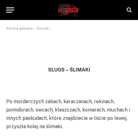
Ślimaki
By
NaTrzeźwoNieWarto
2012-09-10
Brak komentarzy
2 Mins Read
Strona główna
»
Ślimaki
SLUGS – ŚLIMAKI
Po morderczych żabach, karaczanach, rekinach,
pomidorach, owcach, kleszczach, komarach, muchach i
innych paskudach, które znajdziecie w liście po lewej,
przyszła kolej na ślimaki.