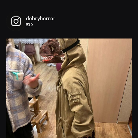
dobryhorror
0
dobryhorror
Lis 1