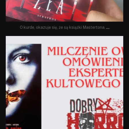
O kurde, okazuje się, że są książki Mastertona,
...
dobryhorror
Sie 19