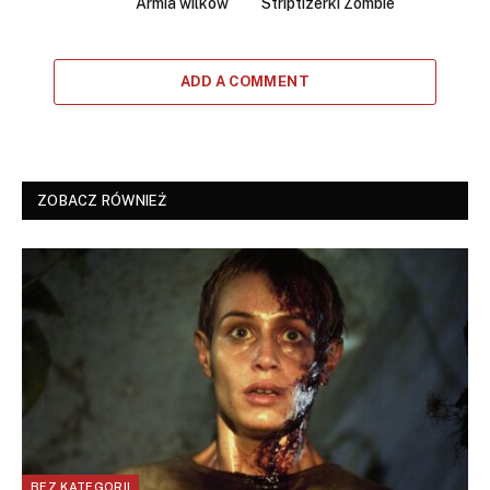
Armia wilków
Striptizerki Zombie
ADD A COMMENT
ZOBACZ RÓWNIEŻ
BEZ KATEGORII