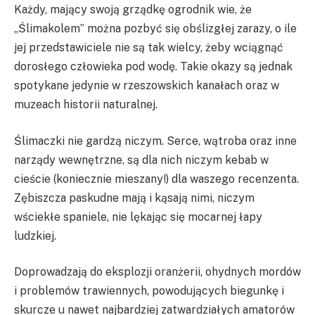
Każdy, mający swoją grządkę ogrodnik wie, że
„Ślimakolem” można pozbyć się obślizgłej zarazy, o ile
jej przedstawiciele nie są tak wielcy, żeby wciągnąć
dorosłego człowieka pod wodę. Takie okazy są jednak
spotykane jedynie w rzeszowskich kanałach oraz w
muzeach historii naturalnej.
Ślimaczki nie gardzą niczym. Serce, wątroba oraz inne
narządy wewnętrzne, są dla nich niczym kebab w
cieście (koniecznie mieszany!) dla waszego recenzenta.
Zębiszcza paskudne mają i kąsają nimi, niczym
wściekłe spaniele, nie lękając się mocarnej łapy
ludzkiej.
Doprowadzają do eksplozji oranżerii, ohydnych mordów
i problemów trawiennych, powodujących biegunkę i
skurcze u nawet najbardziej zatwardziałych amatorów