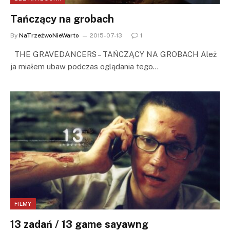
Tańczący na grobach
By
NaTrzeźwoNieWarto
2015-07-13
1
THE GRAVEDANCERS – TAŃCZĄCY NA GROBACH Ależ
ja miałem ubaw podczas oglądania tego…
FILMY
13 zadań / 13 game sayawng