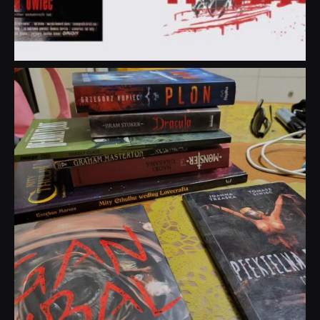
dobryhorror
Lip 31