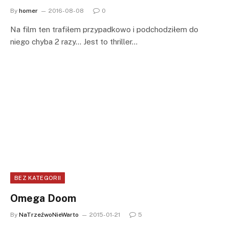
By
homer
2016-08-08
0
Na film ten trafiłem przypadkowo i podchodziłem do
niego chyba 2 razy… Jest to thriller…
BEZ KATEGORII
Omega Doom
By
NaTrzeźwoNieWarto
2015-01-21
5