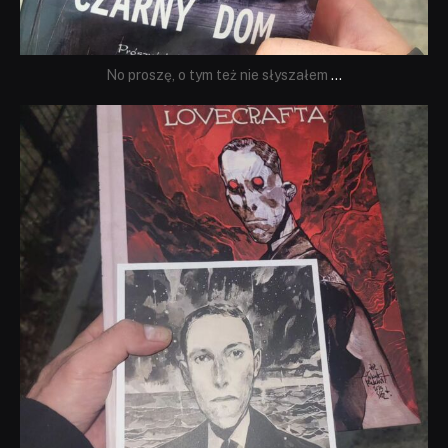
No proszę, o tym też nie słyszałem
...
dobryhorror
Wrz 19