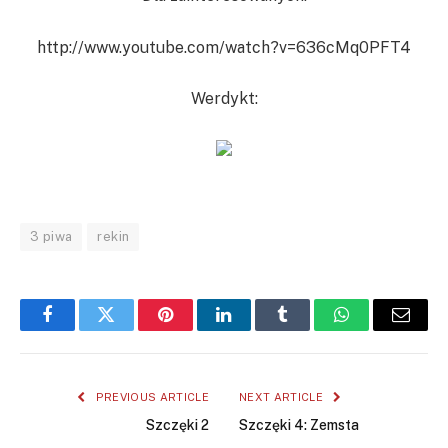
http://www.youtube.com/watch?v=636cMq0PFT4
Werdykt:
3 piwa
rekin
Facebook
Twitter
Pinterest
LinkedIn
Tumblr
WhatsApp
Email
PREVIOUS ARTICLE
NEXT ARTICLE
Szczęki 2
Szczęki 4: Zemsta