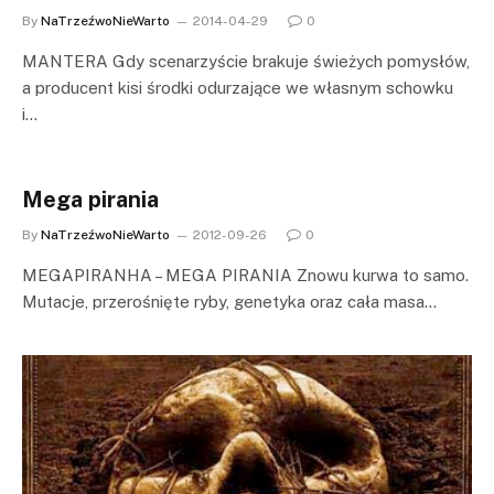
By
NaTrzeźwoNieWarto
2014-04-29
0
MANTERA Gdy scenarzyście brakuje świeżych pomysłów,
a producent kisi środki odurzające we własnym schowku
i…
Mega pirania
By
NaTrzeźwoNieWarto
2012-09-26
0
MEGAPIRANHA – MEGA PIRANIA Znowu kurwa to samo.
Mutacje, przerośnięte ryby, genetyka oraz cała masa…