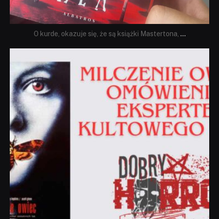
O kurde, okazuje się, że są książki Mastertona,
...
dobryhorror
Sie 19