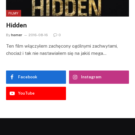
FILMY
Hidden
By
homer
2016-08-16
0
Ten film włączyłem zachęcony ogólnymi zachwytami,
chociaż i tak nie nastawiałem się na jakiś mega…
Facebook
Instagram
YouTube