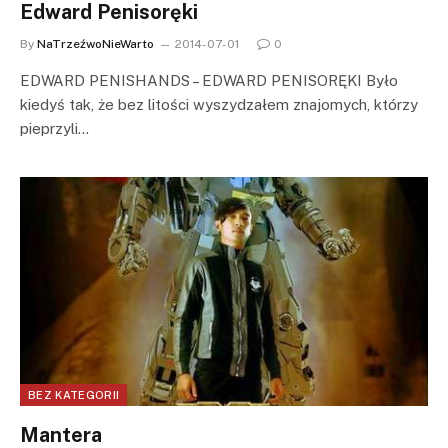
Edward Penisoręki
By
NaTrzeźwoNieWarto
2014-07-01
0
EDWARD PENISHANDS – EDWARD PENISORĘKI Było
kiedyś tak, że bez litości wyszydzałem znajomych, którzy
pieprzyli…
BEZ KATEGORII
Mantera