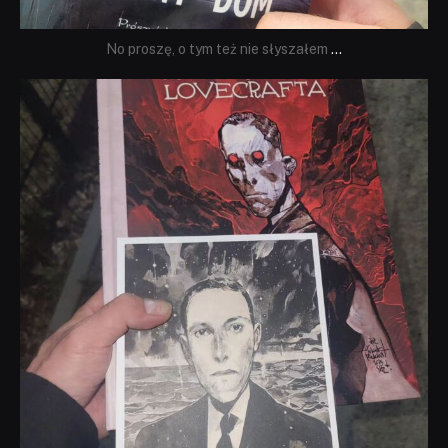
No proszę, o tym też nie słyszałem
...
dobryhorror
Wrz 19