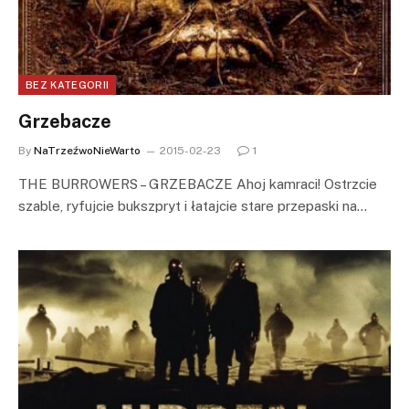
BEZ KATEGORII
Grzebacze
By
NaTrzeźwoNieWarto
2015-02-23
1
THE BURROWERS – GRZEBACZE Ahoj kamraci! Ostrzcie
szable, ryfujcie bukszpryt i łatajcie stare przepaski na…