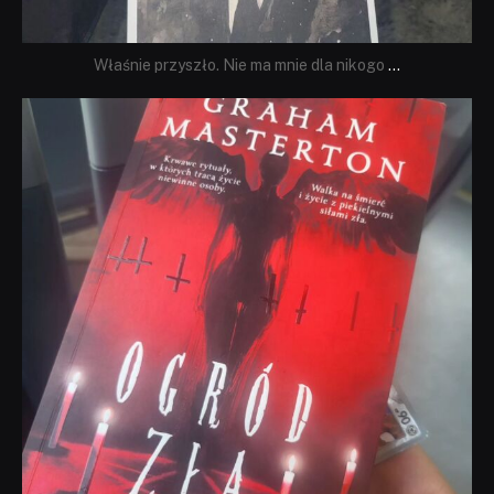
Właśnie przyszło. Nie ma mnie dla nikogo
...
dobryhorror
Sie 23