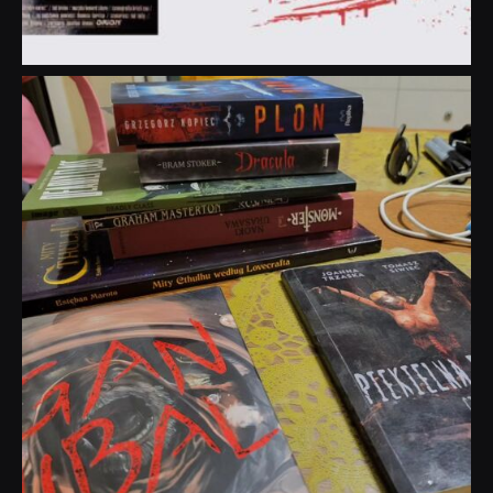
dobryhorror
Lip 31