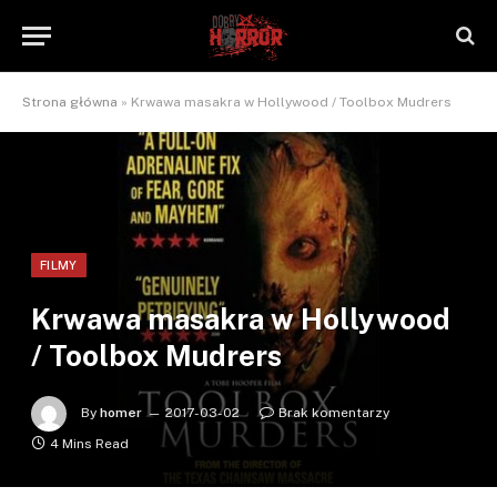
Strona główna
»
Krwawa masakra w Hollywood / Toolbox Mudrers
FILMY
Krwawa masakra w Hollywood
/ Toolbox Mudrers
By
homer
2017-03-02
Brak komentarzy
4 Mins Read