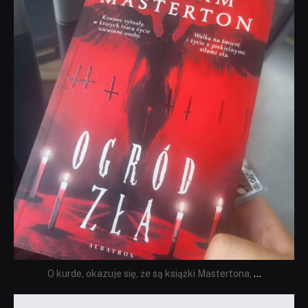
Sie 23
O kurde, okazuje się, że są książki Mastertona,
...
dobryhorror