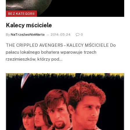
BEZ KATEGORII
Kalecy mściciele
By
NaTrzeźwoNieWarto
2014-05-24
0
THE CRIPPLED AVENGERS – KALECY MŚCICIELE Do
pałacu lokalnego bohatera wparowuje trzech
rzezimieszków, którzy pod…