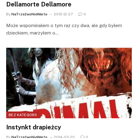
Dellamorte Dellamore
By
NaTrzeźwoNieWarto
2015-12-27
0
Może wspominałem o tym raz czy dwa, ale gdy byłem
dzieckiem, marzyłem o…
BEZ KATEGORII
Instynkt drapieżcy
By
NaTrzeźwoNieWarto
2014-03-20
0