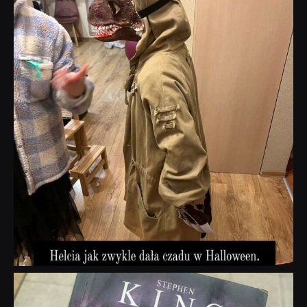
Lis 1
dobryhorror
Wrz 23