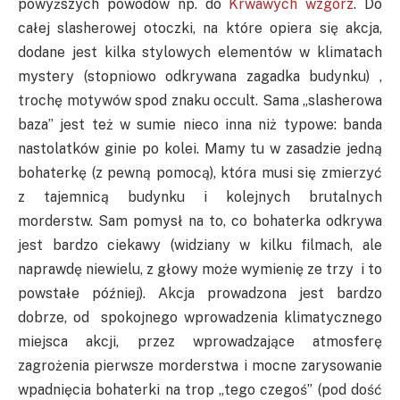
powyższych powodów np. do
Krwawych wzgórz
. Do
całej slasherowej otoczki, na które opiera się akcja,
dodane jest kilka stylowych elementów w klimatach
mystery (stopniowo odkrywana zagadka budynku) ,
trochę motywów spod znaku occult. Sama „slasherowa
baza” jest też w sumie nieco inna niż typowe: banda
nastolatków ginie po kolei. Mamy tu w zasadzie jedną
bohaterkę (z pewną pomocą), która musi się zmierzyć
z tajemnicą budynku i kolejnych brutalnych
morderstw. Sam pomysł na to, co bohaterka odkrywa
jest bardzo ciekawy (widziany w kilku filmach, ale
naprawdę niewielu, z głowy może wymienię ze trzy i to
powstałe później). Akcja prowadzona jest bardzo
dobrze, od spokojnego wprowadzenia klimatycznego
miejsca akcji, przez wprowadzające atmosferę
zagrożenia pierwsze morderstwa i mocne zarysowanie
wpadnięcia bohaterki na trop „tego czegoś” (pod dość