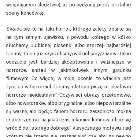
wciągającym śledztwie), aż po pędzącą przez brutalne
sceny końcówkę.
Składa się to na taki horror, którego zalety oparte są
na tym samym zjawisku, z powodu którego w kółko
słuchamy ulubionej piosenki albo szerzej- najbardziej
lubimy to co już słyszeliśmy/widzieliśmy/znamy. Takie
odczucie jest bardziej akceptowalne i ważniejsze w
horrorze, aniżeli w jakimkolwiek innym gatunku
filmowym. Co więcej, w mojej ocenie, to właśnie jest
tym, co w horrorach lubimy, dlatego piszę o „idealnym
horrorze nieidealnym”. Oczywiści obrazy przełomowe,
albo nowatorskie, albo oryginalne, albo niepowtarzalne
są ważne, ale będąc fanem horroru, zasadniczo można
je obejrzeć raz na jakiś czas, a koniec końców chce się
wrócić do „starego dobrego” klasycznego motywu, nad
którym nie trzeba się zastanawiać czy aby na pewno