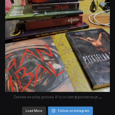
Zestaw na urlop gotowy. A ty co tam @goromrysuje
...
Load More
Follow on Instagram