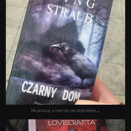
No proszę, o tym też nie słyszałem
...
dobryhorror
Wrz 19