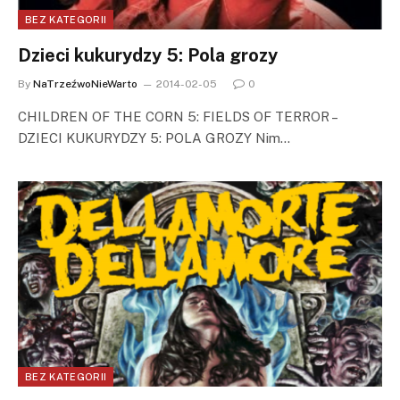
BEZ KATEGORII
Dzieci kukurydzy 5: Pola grozy
By
NaTrzeźwoNieWarto
2014-02-05
0
CHILDREN OF THE CORN 5: FIELDS OF TERROR –
DZIECI KUKURYDZY 5: POLA GROZY Nim…
BEZ KATEGORII