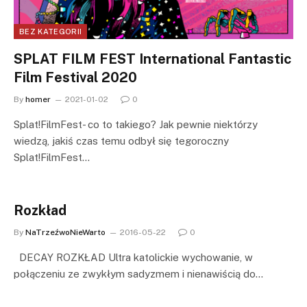
BEZ KATEGORII
SPLAT FILM FEST International Fantastic
Film Festival 2020
By
homer
2021-01-02
0
Splat!FilmFest- co to takiego? Jak pewnie niektórzy
wiedzą, jakiś czas temu odbył się tegoroczny
Splat!FilmFest…
Rozkład
By
NaTrzeźwoNieWarto
2016-05-22
0
DECAY ROZKŁAD Ultra katolickie wychowanie, w
połączeniu ze zwykłym sadyzmem i nienawiścią do…