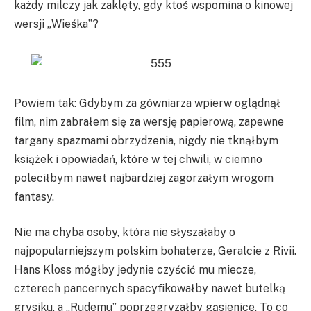
każdy milczy jak zaklęty, gdy ktoś wspomina o kinowej
wersji „Wieśka”?
Powiem tak: Gdybym za gówniarza wpierw oglądnął
film, nim zabrałem się za wersję papierową, zapewne
targany spazmami obrzydzenia, nigdy nie tknąłbym
książek i opowiadań, które w tej chwili, w ciemno
poleciłbym nawet najbardziej zagorzałym wrogom
fantasy.
Nie ma chyba osoby, która nie słyszałaby o
najpopularniejszym polskim bohaterze, Geralcie z Rivii.
Hans Kloss mógłby jedynie czyścić mu miecze,
czterech pancernych spacyfikowałby nawet butelką
grysiku, a „Rudemu” poprzegryzałby gąsienice. To co