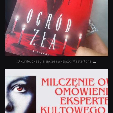
O kurde, okazuje się, że są książki Mastertona,
...
dobryhorror
Sie 19