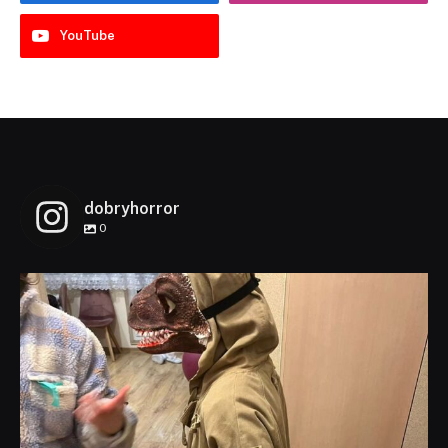
YouTube
dobryhorror
0
dobryhorror
Lis 1