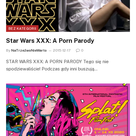
BEZ KATEGORII
Star Wars XXX: A Porn Parody
By
NaTrzeźwoNieWarto
2015-12-17
0
STAR WARS XXX: A PORN PARODY Tego się nie
spodziewaliście! Podczas gdy inni buszują…