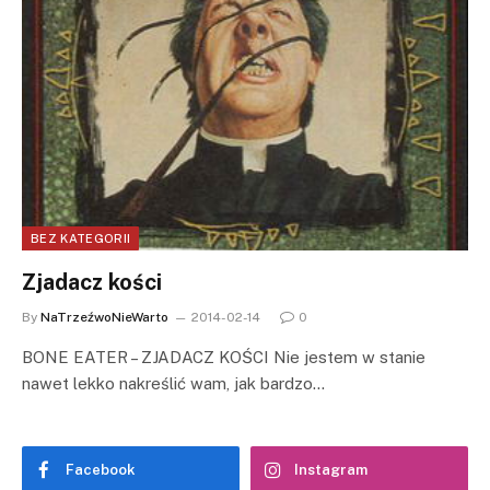
BEZ KATEGORII
Zjadacz kości
By
NaTrzeźwoNieWarto
2014-02-14
0
BONE EATER – ZJADACZ KOŚCI Nie jestem w stanie
nawet lekko nakreślić wam, jak bardzo…
Facebook
Instagram