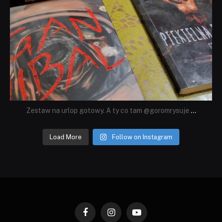
Zestaw na urlop gotowy. A ty co tam @goromrysuje
...
Load More
Follow on Instagram
Facebook
Instagram
YouTube