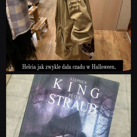
dobryhorror
Wrz 23