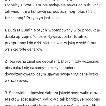
zrobiłby z Szarikiem, nie nadaję się nawet do publikacji.
Jak więc film o kultowej już postaci, mógł okazać się
taką klapą? Przyczyn jest kilka:
1. Budżet 20mln złotych, wpompowany w tę produkcję
dzięki uprzejmości pana Rywina, został totalnie
przepultany i do dziś, nikt nie wie, w jaką część filmu
wsiąkło tyle denarów.
2. Reżyserią zajął się debiutant, który nigdy wcześniej
nie znalazł się na samym szczycie łańcucha
dowodzeniowego, czym ujawnił swoje tragiczne braki
warsztatowe.
3. Skurwiele odpowiedzialni za jakość scen walki oraz
efektów specjalnych, dali ciała tak bardzo, że podobno
matka boska roniła krwawe łzy, w dzień premiery filmu.