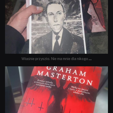
Właśnie przyszło. Nie ma mnie dla nikogo
...
dobryhorror
Sie 23