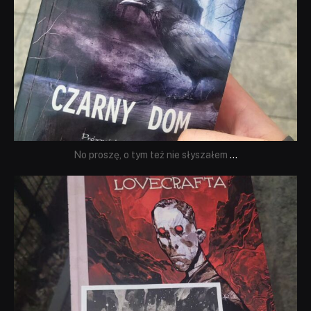
No proszę, o tym też nie słyszałem
...
dobryhorror
Wrz 19