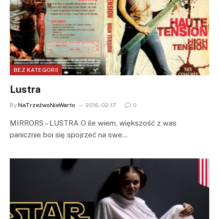
BEZ KATEGORII
Lustra
By
NaTrzeźwoNieWarto
2016-02-17
0
MIRRORS – LUSTRA O ile wiem, większość z was
panicznie boi się spojrzeć na swe…