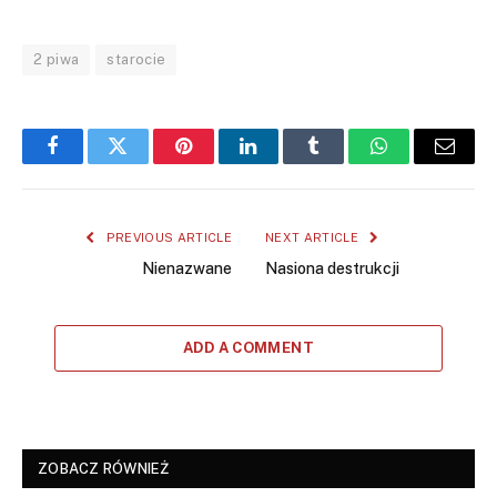
2 piwa
starocie
Facebook
Twitter
Pinterest
LinkedIn
Tumblr
WhatsApp
Email
PREVIOUS ARTICLE
NEXT ARTICLE
Nienazwane
Nasiona destrukcji
ADD A COMMENT
ZOBACZ RÓWNIEŻ