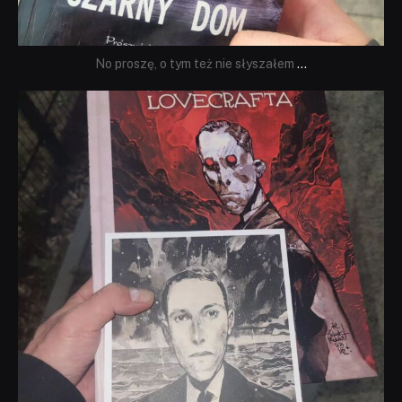
No proszę, o tym też nie słyszałem
...
dobryhorror
Wrz 19