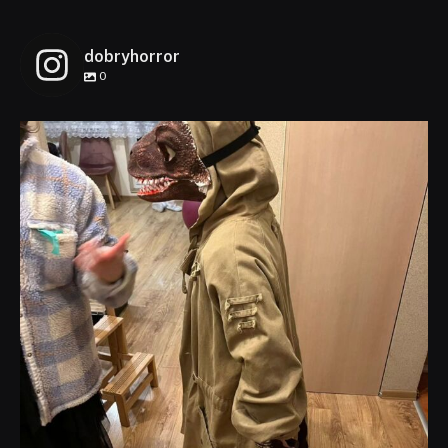
dobryhorror
0
dobryhorror
Lis 1