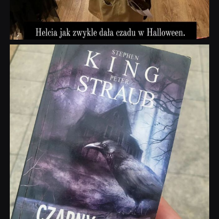
dobryhorror
Wrz 23