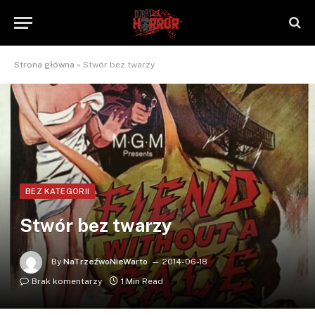
Strona główna
»
Stwór bez twarzy
BEZ KATEGORII
Stwór bez twarzy
By
NaTrzeźwoNieWarto
2014-06-18
Brak komentarzy
1 Min Read