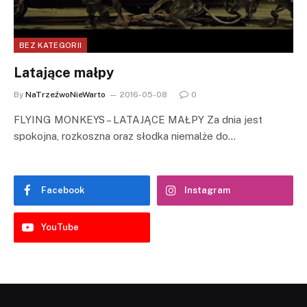
BEZ KATEGORII
Latające małpy
By
NaTrzeźwoNieWarto
2016-05-08
0
FLYING MONKEYS – LATAJĄCE MAŁPY Za dnia jest
spokojna, rozkoszna oraz słodka niemalże do…
Facebook
Instagram
YouTube