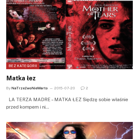
BEZ KATEGORII
Matka łez
By
NaTrzeźwoNieWarto
2015-07-20
2
LA TERZA MADRE – MATKA ŁEZ Siędzę sobie właśnie
przed kompem i ni…