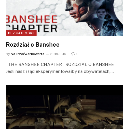
BEZ KATEGORII
Rozdział o Banshee
By
NaTrzeźwoNieWarto
2015-11-16
0
THE BANSHEE CHAPTER – ROZDZIAŁ O BANSHEE
Jeśli nasz rząd eksperymentowałby na obywatelach,…