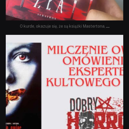
O kurde, okazuje się, że są książki Mastertona,
...
dobryhorror
Sie 19