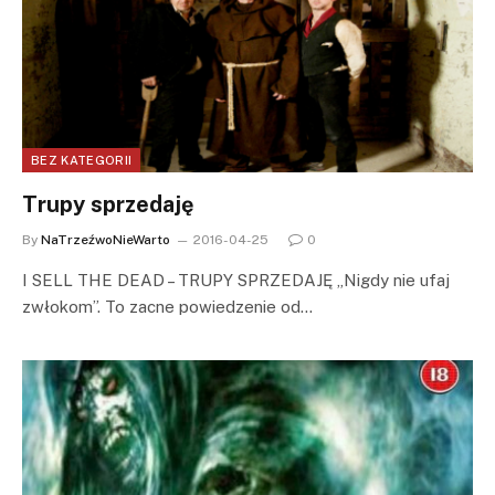
BEZ KATEGORII
Trupy sprzedaję
By
NaTrzeźwoNieWarto
2016-04-25
0
I SELL THE DEAD – TRUPY SPRZEDAJĘ „Nigdy nie ufaj
zwłokom”. To zacne powiedzenie od…