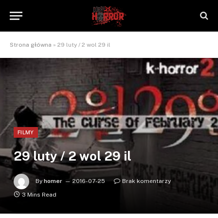
Strona główna
»
29 luty / 2 wol 29 il
FILMY
29 luty / 2 wol 29 il
By
homer
2016-07-25
Brak komentarzy
3 Mins Read