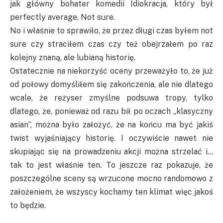
jak główny bohater komedii Idiokracja, który był
perfectly average. Not sure.
No i właśnie to sprawiło, że przez długi czas byłem not
sure czy straciłem czas czy też obejrzałem po raz
kolejny znaną, ale lubianą historię.
Ostatecznie na niekorzyść oceny przeważyło to, że już
od połowy domyśliłem się zakończenia, ale nie dlatego
wcale, że reżyser zmyślne podsuwa tropy, tylko
dlatego, że, ponieważ od razu bił po oczach „klasyczny
asian”, można było założyć, że na końcu ma być jakiś
twist wyjaśniający historię. I oczywiście nawet nie
skupiając się na prowadzeniu akcji można strzelać i…
tak to jest właśnie ten. To jeszcze raz pokazuje, że
poszczególne sceny są wrzucone mocno randomowo z
założeniem, że wszyscy kochamy ten klimat więc jakoś
to będzie.