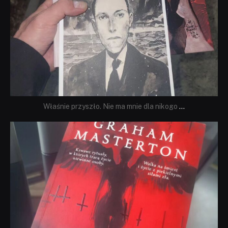
Właśnie przyszło. Nie ma mnie dla nikogo
...
dobryhorror
Sie 23