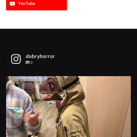
YouTube
dobryhorror
0
dobryhorror
Lis 1