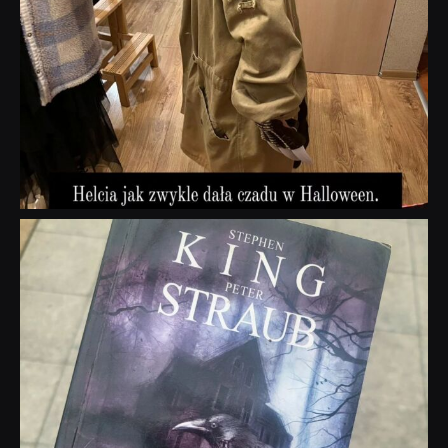
dobryhorror
Wrz 23