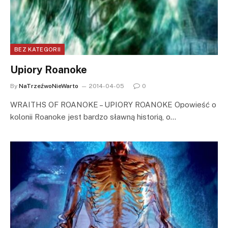
BEZ KATEGORII
Upiory Roanoke
By
NaTrzeźwoNieWarto
2014-04-05
0
WRAITHS OF ROANOKE – UPIORY ROANOKE Opowieść o
kolonii Roanoke jest bardzo sławną historią, o…