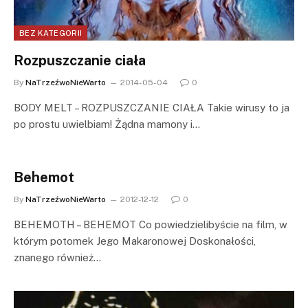
BEZ KATEGORII
Rozpuszczanie ciała
By
NaTrzeźwoNieWarto
2014-05-04
0
BODY MELT – ROZPUSZCZANIE CIAŁA Takie wirusy to ja
po prostu uwielbiam! Żądna mamony i…
Behemot
By
NaTrzeźwoNieWarto
2012-12-12
0
BEHEMOTH – BEHEMOT Co powiedzielibyście na film, w
którym potomek Jego Makaronowej Doskonałości,
znanego również…