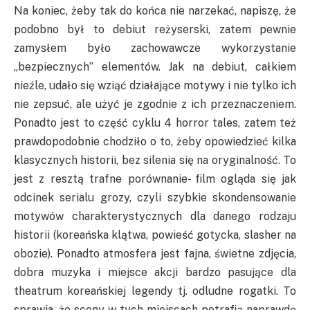
Na koniec, żeby tak do końca nie narzekać, napiszę, że
podobno był to debiut reżyserski, zatem pewnie
zamysłem było zachowawcze wykorzystanie
„bezpiecznych” elementów. Jak na debiut, całkiem
nieźle, udało się wziąć działające motywy i nie tylko ich
nie zepsuć, ale użyć je zgodnie z ich przeznaczeniem.
Ponadto jest to część cyklu 4 horror tales, zatem też
prawdopodobnie chodziło o to, żeby opowiedzieć kilka
klasycznych historii, bez silenia się na oryginalność. To
jest z resztą trafne porównanie- film ogląda się jak
odcinek serialu grozy, czyli szybkie skondensowanie
motywów charakterystycznych dla danego rodzaju
historii (koreańska klątwa, powieść gotycka, slasher na
obozie). Ponadto atmosfera jest fajna, świetne zdjęcia,
dobra muzyka i miejsce akcji bardzo pasujące dla
theatrum koreańskiej legendy tj. odludne rogatki. To
sprawia, że sceny w tych miejscach potrafią naprawdę