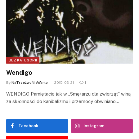
BEZ KATEGORII
Wendigo
By
NaTrzeźwoNieWarto
2015-02-21
1
WENDIGO Pamiętacie jak w „Smętarzu dla zwierząt” winą
za skłonności do kanibalizmu i przemocy obwiniano…
Facebook
Instagram