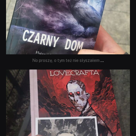
No proszę, o tym też nie słyszałem
...
dobryhorror
Wrz 19