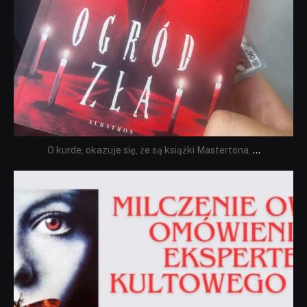
O kurde, okazuje się, że są książki Mastertona,
...
dobryhorror
Sie 19