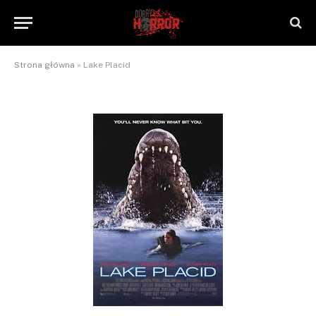
Lake Placid
By
NaTrzeźwoNieWarto
2012-09-27
Brak komentarzy
1 Min Read
Strona główna
»
Lake Placid