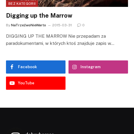
BEZ KATEGORII
Digging up the Marrow
By
NaTrzeźwoNieWarto
2015-03-31
0
DIGGING UP THE MARROW Nie przepadam za
paradokumentami, w których ktoś znajduje zapis w…
Facebook
Instagram
YouTube