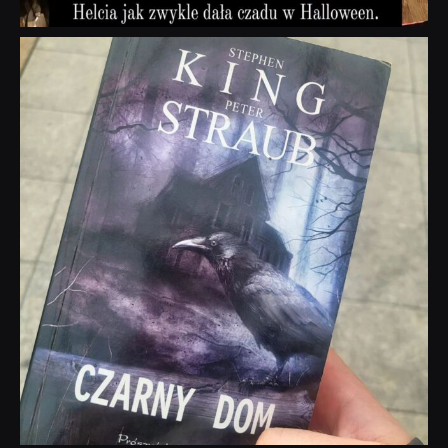
dobryhorror
Wrz 23