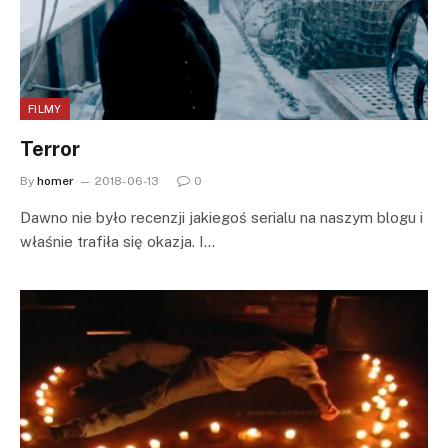
FILMY
Terror
By
homer
2018-06-13
0
Dawno nie było recenzji jakiegoś serialu na naszym blogu i
właśnie trafiła się okazja. I…