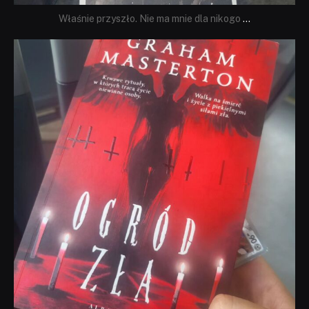
Właśnie przyszło. Nie ma mnie dla nikogo
...
dobryhorror
Sie 23