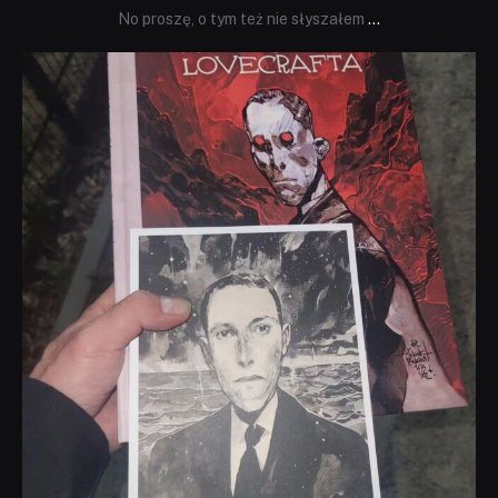
No proszę, o tym też nie słyszałem
...
dobryhorror
Wrz 19