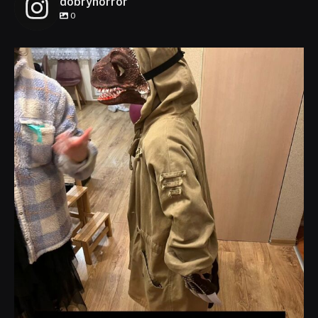
dobryhorror
0
dobryhorror
Lis 1