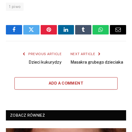
1 piwo
Facebook
Twitter
Pinterest
LinkedIn
Tumblr
WhatsApp
Email
PREVIOUS ARTICLE
NEXT ARTICLE
Dzieci kukurydzy
Masakra grubego dzieciaka
ADD A COMMENT
ZOBACZ RÓWNIEŻ