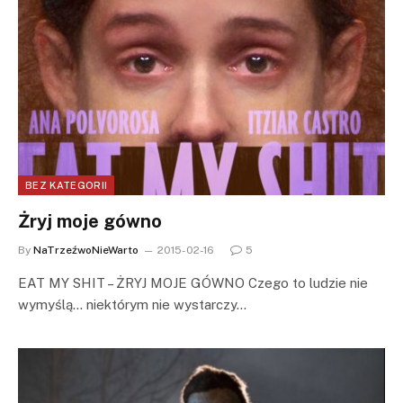
BEZ KATEGORII
Żryj moje gówno
By
NaTrzeźwoNieWarto
2015-02-16
5
EAT MY SHIT – ŻRYJ MOJE GÓWNO Czego to ludzie nie
wymyślą… niektórym nie wystarczy…