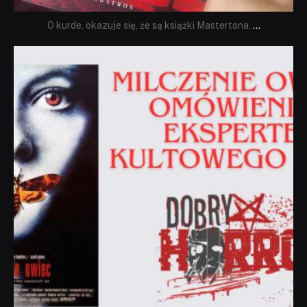
O kurde, okazuje się, że są książki Mastertona,
...
dobryhorror
Sie 19