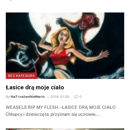
BEZ KATEGORII
Łasice drą moje ciało
By
NaTrzeźwoNieWarto
2014-01-26
0
WEASELS RIP MY FLESH – ŁASICE DRĄ MOJE CIAŁO
Chłopcy i dziewczęta, przyznam się uczciwie,…