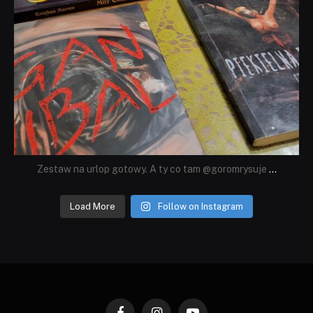
Zestaw na urlop gotowy. A ty co tam @goromrysuje
...
Load More
Follow on Instagram