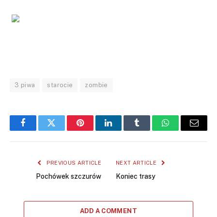
3 piwa
starocie
zombie
Facebook
Twitter
Pinterest
LinkedIn
Tumblr
WhatsApp
Email
PREVIOUS ARTICLE
NEXT ARTICLE
Pochówek szczurów
Koniec trasy
ADD A COMMENT