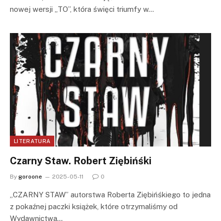
nowej wersji „TO”, która święci triumfy w…
LITERATURA
Czarny Staw. Robert Ziębińśki
By
goroone
2025-05-11
0
„CZARNY STAW” autorstwa Roberta Ziębińśkiego to jedna
z pokaźnej paczki książek, które otrzymaliśmy od
Wydawnictwa…