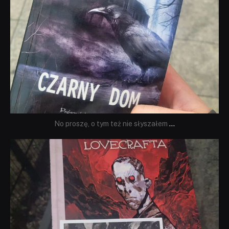
No proszę, o tym też nie słyszałem
...
dobryhorror
Wrz 19