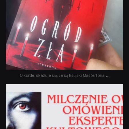
O kurde, okazuje się, że są książki Mastertona,
...
dobryhorror
Sie 19