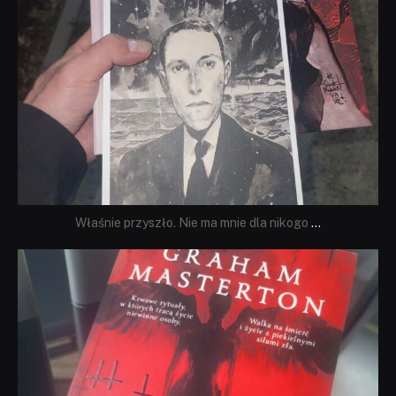
Właśnie przyszło. Nie ma mnie dla nikogo
...
dobryhorror
Sie 23