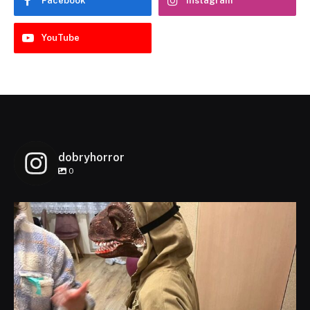
Facebook
Instagram
YouTube
dobryhorror
0
dobryhorror
Lis 1