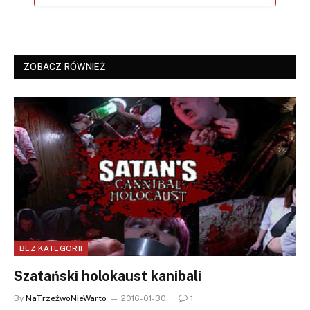
ZOBACZ RÓWNIEŻ
BEZ KATEGORII
Szatański holokaust kanibali
By
NaTrzeźwoNieWarto
2016-01-30
1