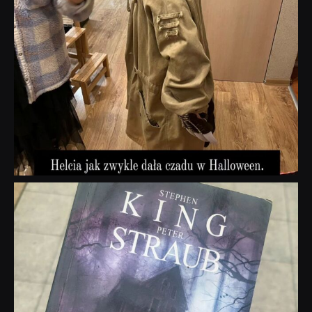
dobryhorror
Wrz 23