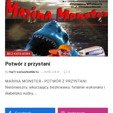
BEZ KATEGORII
Potwór z przystani
By
NaTrzeźwoNieWarto
2016-04-11
0
MARINA MONSTER – POTWÓR Z PRZYSTANI
Nieśmieszny, wkurzający, bezkrwawy, fatalnie wykonany i
diabelsko nudny.…