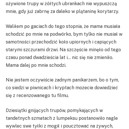
ożywione trupy w żółtych ubrankach nie wypuszczą
mnie, gdy już zabrnę za daleko w plątaninę korytarzy.
Waliłem po gaciach do tego stopnia, że mama musiała
schodzić po mnie na podwórko, bym tylko nie musiał w
samotności przechodzić koło upiornych i capiących
starymi szczurami drzwi. Na szczęście minęło od tego
czasu ponad dwadzieścia lat i… nic się nie zmieniło.
Mama dalej po mnie schodzi.
Nie jestem oczywiście żadnym panikarzem, bo o tym,
co siedzi w piwnicach i kryptach możecie dowiedzieć
się z recenzowanego tu filmu.
Dziesiątki gnijących trupów, pomykających w
tandetnych szmatach z lumpeksu postanowiło nagle
wywlec swe tyłki z mogił i poucztować na żywych,