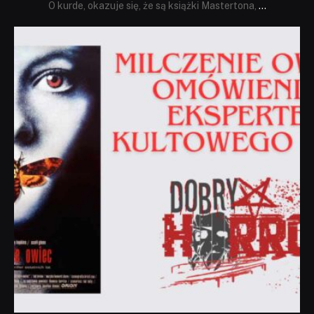
O kurde, okazuje się, że są książki Mastertona,
...
dobryhorror
Sie 19