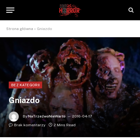
Strona główna
»
Gniazdo
BEZ KATEGORII
Gniazdo
By
NaTrzeźwoNieWarto
2016-04-17
Brak komentarzy
2 Mins Read