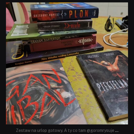
dobryhorror
Lip 31
Zestaw na urlop gotowy. A ty co tam @goromrysuje
...