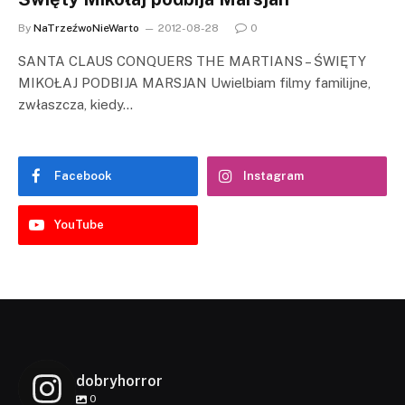
By
NaTrzeźwoNieWarto
2012-08-28
0
SANTA CLAUS CONQUERS THE MARTIANS – ŚWIĘTY
MIKOŁAJ PODBIJA MARSJAN Uwielbiam filmy familijne,
zwłaszcza, kiedy…
Facebook
Instagram
YouTube
dobryhorror
0