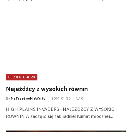
BEZ KATEGORII
Najeźdźcy z wysokich równin
By
NaTrzeźwoNieWarto
2014-01-30
0
HIGH PLAINS INVADERS – NAJEŹDŹCY Z WYSOKICH
RÓWNIN A zaczęło się tak ładnie! Klimat mrocznej…