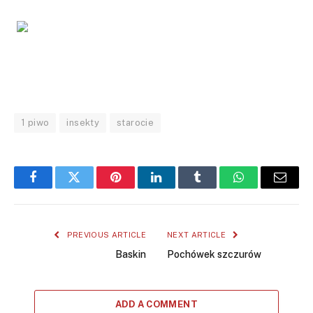
1 piwo
insekty
starocie
Facebook
Twitter
Pinterest
LinkedIn
Tumblr
WhatsApp
Email
PREVIOUS ARTICLE
NEXT ARTICLE
Baskin
Pochówek szczurów
ADD A COMMENT