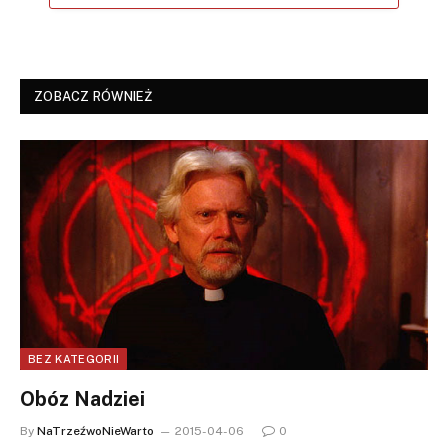
ZOBACZ RÓWNIEŻ
BEZ KATEGORII
Obóz Nadziei
By
NaTrzeźwoNieWarto
2015-04-06
0