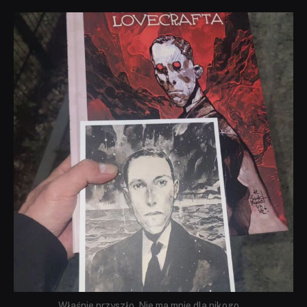
dobryhorror
Wrz 19
Właśnie przyszło. Nie ma mnie dla nikogo
...