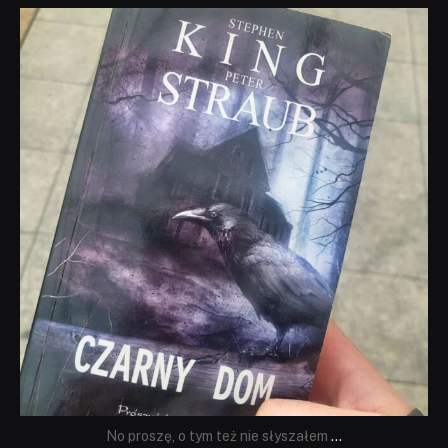
dobryhorror
Wrz 23
No proszę, o tym też nie słyszałem
...