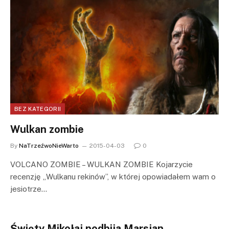
BEZ KATEGORII
Wulkan zombie
By
NaTrzeźwoNieWarto
2015-04-03
0
VOLCANO ZOMBIE – WULKAN ZOMBIE Kojarzycie
recenzję „Wulkanu rekinów”, w której opowiadałem wam o
jesiotrze…
Święty Mikołaj podbija Marsjan