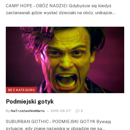
CAMP HOPE – OBÓZ NADZIEI Gdybyście się kiedyś
zastanawiali gdzie wysłać dzieciaki na obóz, unikajcie…
BEZ KATEGORII
Podmiejski gotyk
By
NaTrzeźwoNieWarto
2015-09-07
0
SUBURBAN GOTHIC – PODMIEJSKI GOTYK Bywają
sytuacje, gdy znane nazwiska w obsadzie nie są…