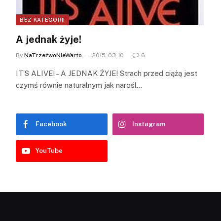
BEZ KATEGORII
A jednak żyje!
By
NaTrzeźwoNieWarto
2015-03-10
6
IT’S ALIVE! – A JEDNAK ŻYJE! Strach przed ciążą jest
czymś równie naturalnym jak narośl…
Facebook
Instagram
YouTube