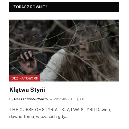
ZOBACZ RÓWNIEŻ
BEZ KATEGORII
Klątwa Styrii
By
NaTrzeźwoNieWarto
2015-10-23
0
THE CURSE OF STYRIA – KLĄTWA STYRII Dawno,
dawno temu, w czasach gdy…