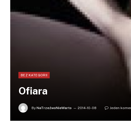
BEZ KATEGORII
Ofiara
By
NaTrzeźwoNieWarto
2014-10-08
Jeden kome