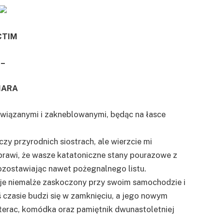
CTIM
–
IARA
związanymi i zakneblowanymi, będąc na łasce
zy przyrodnich siostrach, ale wierzcie mi
sprawi, że wasze katatoniczne stany pourazowe z
zostawiając nawet pożegnalnego listu.
aje niemalże zaskoczony przy swoim samochodzie i
 czasie budzi się w zamknięciu, a jego nowym
aterac, komódka oraz pamiętnik dwunastoletniej