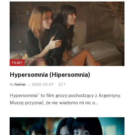
FILMY
Hypersomnia (Hipersomnia)
By
homer
2020-05-27
1
Hypersomnia” to film grozy pochodzący z Argentyny.
Muszę przyznać, że nie wiadomo mi nic o…