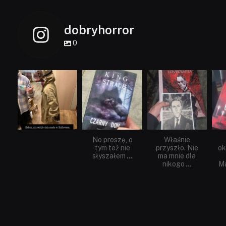
dobryhorror
0
dobryhorror
dobryhorror
dobryhorror
Lis 1
Wrz 23
Wrz 19
No proszę, o
Właśnie
tym też nie
przyszło. Nie
ok
słyszałem
...
ma mnie dla
nikogo
...
Ma