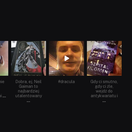
dobryhorror
dobryhorror
dobryhorror
Cze 16
Maj 25
Maj 22
nie
Dobra, ej, Neil
#dracula
Gdy ci smutno,
Gaiman to
gdy ci źle,
najbardziej
wejdź do
i
...
utalentowany
antykwariatu i
...
...