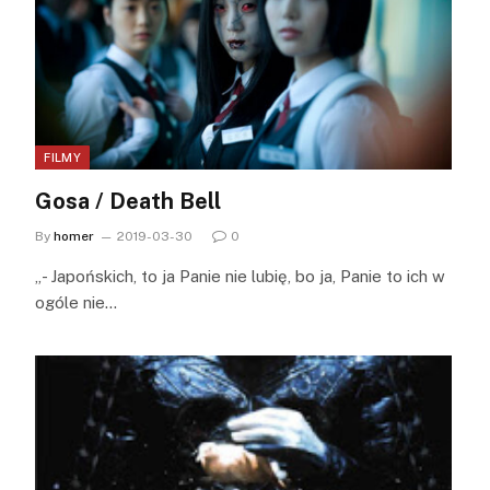
FILMY
Gosa / Death Bell
By
homer
2019-03-30
0
„- Japońskich, to ja Panie nie lubię, bo ja, Panie to ich w
ogóle nie…