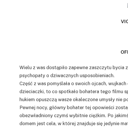
VI
OF
Wielu z was dostąpiło zapewne zaszczytu bycia 
psychopaty o dziwacznych usposobieniach.
Część z was pomyślała o swoich ojcach, wujkach c
dzieciaczki, to co spotkało bohatera tego filmu 
hukiem opuszczą wasze okaleczone umysły nie po
Pewnej nocy, główny bohater tej opowieści zost
obezwładniony czymś wybitnie ciężkim. Po jakimś
domem jest cela, w której znajduje się jedynie m