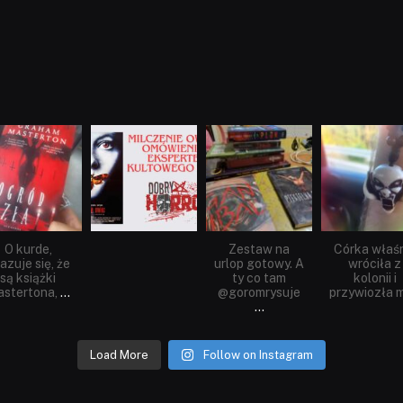
dobryhorror
dobryhorror
dobryhorror
dobryhorror
Sie 23
Sie 19
Lip 31
Lip 14
O kurde,
Zestaw na
Córka właś
azuje się, że
urlop gotowy. A
wróciła z
są książki
ty co tam
kolonii i
stertona,
...
@goromrysuje
przywiozła m
...
Load More
Follow on Instagram