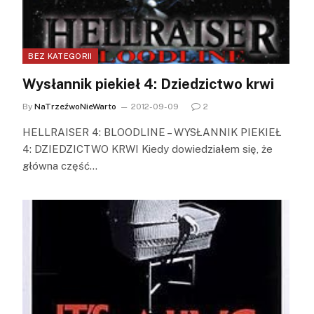
BEZ KATEGORII
Wysłannik piekieł 4: Dziedzictwo krwi
By
NaTrzeźwoNieWarto
2012-09-09
2
HELLRAISER 4: BLOODLINE – WYSŁANNIK PIEKIEŁ
4: DZIEDZICTWO KRWI Kiedy dowiedziałem się, że
główna część…