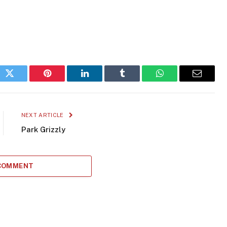
ok
Twitter
Pinterest
LinkedIn
Tumblr
WhatsApp
Email
NEXT ARTICLE
Park Grizzly
 COMMENT