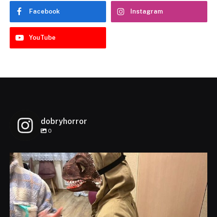
Facebook
Instagram
YouTube
dobryhorror
0
dobryhorror
Lis 1