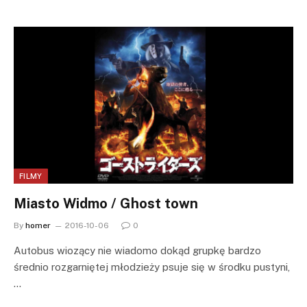
FILMY
Miasto Widmo / Ghost town
By
homer
2016-10-06
0
Autobus wiozący nie wiadomo dokąd grupkę bardzo
średnio rozgarniętej młodzieży psuje się w środku pustyni,
…