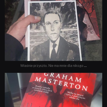
Właśnie przyszło. Nie ma mnie dla nikogo
...
dobryhorror
Sie 23