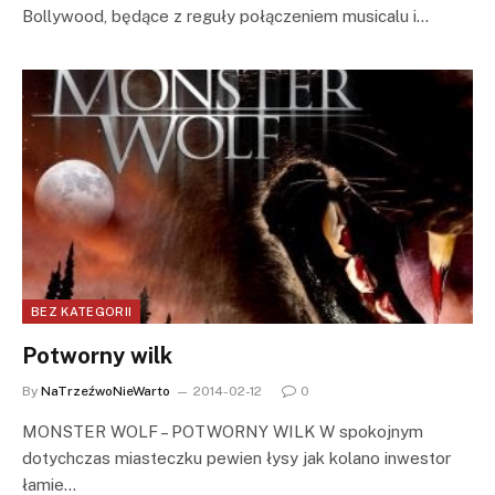
Bollywood, będące z reguły połączeniem musicalu i…
BEZ KATEGORII
Potworny wilk
By
NaTrzeźwoNieWarto
2014-02-12
0
MONSTER WOLF – POTWORNY WILK W spokojnym
dotychczas miasteczku pewien łysy jak kolano inwestor
łamie…