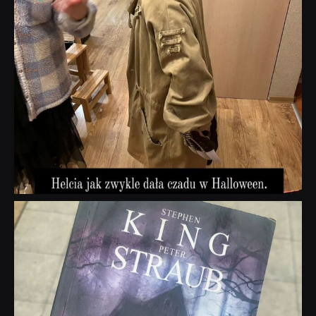
dobryhorror
Wrz 23