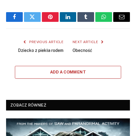
Facebook
Twitter
Pinterest
LinkedIn
Tumblr
WhatsApp
Email
PREVIOUS ARTICLE
NEXT ARTICLE
Dziecko z piekła rodem
Obecność
ADD A COMMENT
ZOBACZ RÓWNIEŻ