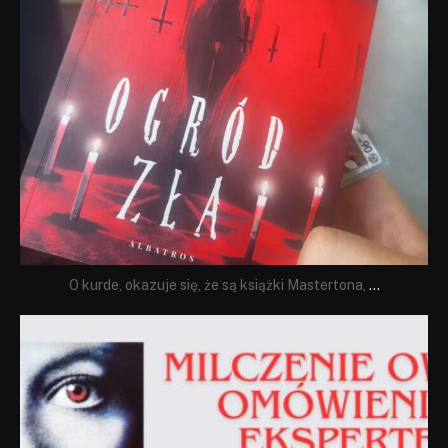
O kurde, okazuje się, że są książki Mastertona,
...
dobryhorror
Sie 19