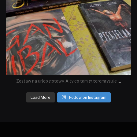
Zestaw na urlop gotowy. A ty co tam @goromrysuje
...
Load More
Follow on Instagram