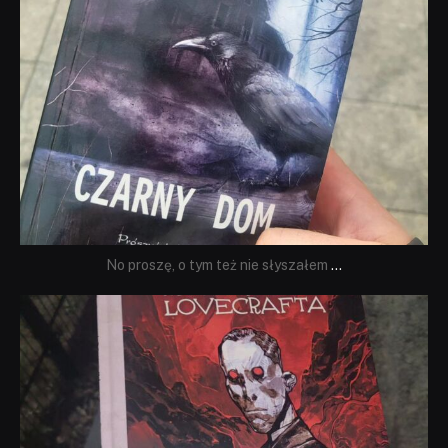
No proszę, o tym też nie słyszałem
...
dobryhorror
Wrz 19