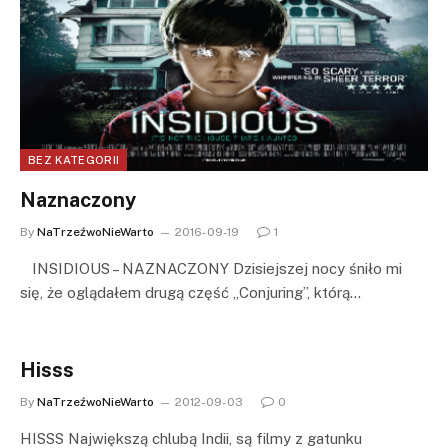
BEZ KATEGORII
Naznaczony
By
NaTrzeźwoNieWarto
2016-09-19
1
INSIDIOUS – NAZNACZONY Dzisiejszej nocy śniło mi
się, że oglądałem drugą część „Conjuring”, którą…
Hisss
By
NaTrzeźwoNieWarto
2012-09-03
0
HISSS Największą chlubą Indii, są filmy z gatunku