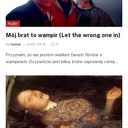
FILMY
Mój brat to wampir (Let the wrong one in)
By
homer
2022-09-16
0
Przyznam, że nie jestem wielkim fanem filmów o
wampirach. Oczywiście jest kilka, które naprawdę cenię…