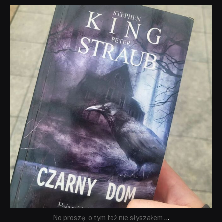
dobryhorror
Wrz 23
No proszę, o tym też nie słyszałem
...