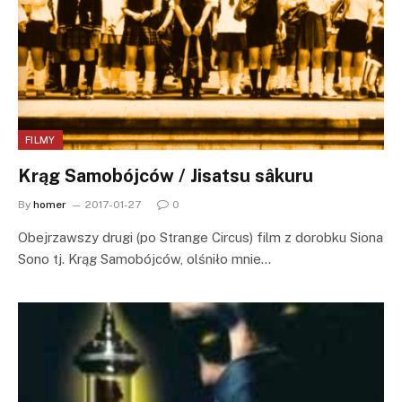
FILMY
Krąg Samobójców / Jisatsu sâkuru
By
homer
2017-01-27
0
Obejrzawszy drugi (po Strange Circus) film z dorobku Siona
Sono tj. Krąg Samobójców, olśniło mnie…