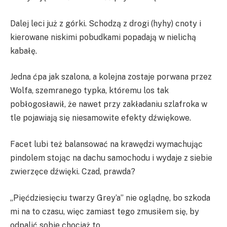
Dalej leci już z górki. Schodzą z drogi (hyhy) cnoty i
kierowane niskimi pobudkami popadają w nielichą
kabałę.
Jedna ćpa jak szalona, a kolejna zostaje porwana przez
Wolfa, szemranego typka, któremu los tak
pobłogosławił, że nawet przy zakładaniu szlafroka w
tle pojawiają się niesamowite efekty dźwiękowe.
Facet lubi też balansować na krawędzi wymachując
pindolem stojąc na dachu samochodu i wydaje z siebie
zwierzęce dźwięki. Czad, prawda?
„Pięćdziesięciu twarzy Grey’a” nie oglądnę, bo szkoda
mi na to czasu, więc zamiast tego zmusiłem się, by
odpalić sobie chociaż to.