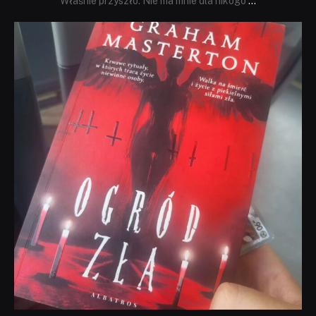
Właśnie przyszło. Nie ma mnie dla nikogo
...
dobryhorror
Sie 23