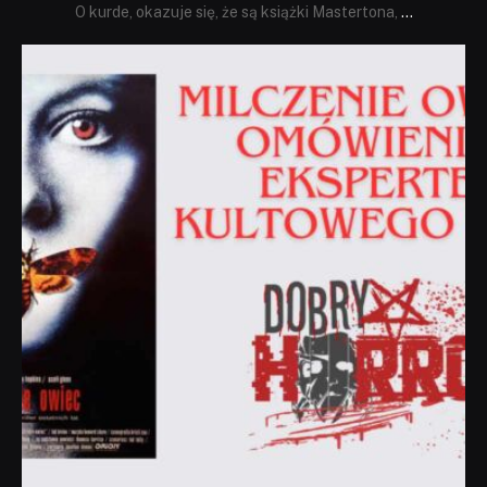
O kurde, okazuje się, że są książki Mastertona,
...
dobryhorror
Sie 19