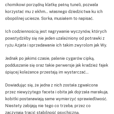
chomikowi porządną klatkę pełną tuneli, pozwala
korzystać mu z ekhm… własnego dziedzictwa ku ich
obopólnej uciesze. Sorka, musiałem to napisać.
Ich codziennością jest nagrywanie wyczynów, których
powstydziłby się nie jeden uzależniony od potrawki z
ryżu Azjata i sprzedawanie ich takim zwyrolom jak Wy.
Jednak po jakimś czasie, palenie cygarów cipką,
podduszanie się oraz takie perwersje jak kradzież fajek
śpiącej koleżance przestają im wystarczać…
Dowiadując się, że jedna z nich została zgwałcona
przez niewyżytego faceta i obita jak dojrzała marakuja,
kobitki postanawiają same wymierzyć sprawiedliwość.
Niestety zabijają nie tego co trzeba, przez co
zaczynają tracić stabilność psychiczną.