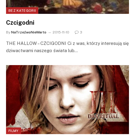
BEZ KATEGORII
Czcigodni
By
NaTrzeźwoNieWarto
2015-11-10
3
THE HALLOW – CZCIGODNI Ci z was, którzy interesują się
dziwactwami naszego świata lub…
FILMY