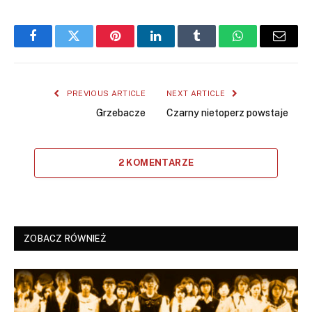
Facebook
Twitter
Pinterest
LinkedIn
Tumblr
WhatsApp
Email
PREVIOUS ARTICLE
NEXT ARTICLE
Grzebacze
Czarny nietoperz powstaje
2 KOMENTARZE
ZOBACZ RÓWNIEŻ