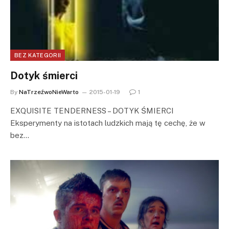
BEZ KATEGORII
Dotyk śmierci
By
NaTrzeźwoNieWarto
2015-01-19
1
EXQUISITE TENDERNESS – DOTYK ŚMIERCI
Eksperymenty na istotach ludzkich mają tę cechę, że w
bez…