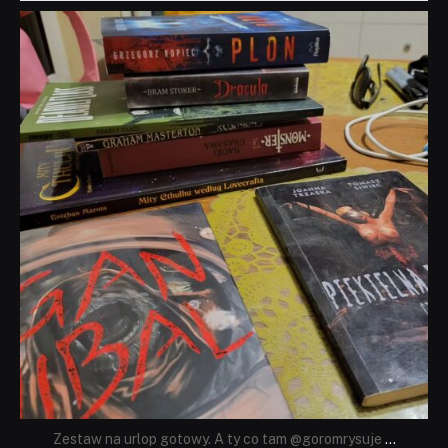
dobryhorror
Lip 31
Zestaw na urlop gotowy. A ty co tam @goromrysuje
...