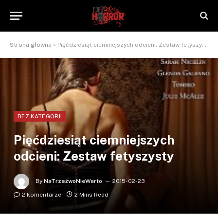
Strona główna
»
Pięćdziesiąt ciemniejszych odcieni: Zestaw fetyszysty
BEZ KATEGORII
Pięćdziesiąt ciemniejszych
odcieni: Zestaw fetyszysty
By
NaTrzeźwoNieWarto
2015-02-23
2 komentarze
2 Mins Read