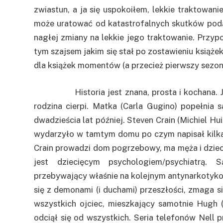
zwiastun, a ja się uspokoiłem, lekkie traktowan
może uratować od katastrofalnych skutków podą
nagłej zmiany na lekkie jego traktowanie. Przyp
tym szajsem jakim się stał po zostawieniu książ
dla książek momentów (a przecież pierwszy sezon 
Historia jest znana, prosta i kochana. Jest
rodzina cierpi. Matka (Carla Gugino) popełnia 
dwadzieścia lat później. Steven Crain (Michiel Hui
wydarzyło w tamtym domu po czym napisał kilka 
Crain prowadzi dom pogrzebowy, ma męża i dziecko
jest dziecięcym psychologiem/psychiatrą. 
przebywający właśnie na kolejnym antynarkotykow
się z demonami (i duchami) przeszłości, zmaga s
wszystkich ojciec, mieszkający samotnie Hugh (
odciął się od wszystkich. Seria telefonów Nell 