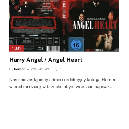
FILMY
Harry Angel / Angel Heart
By
homer
2016-08-23
1
Nasz niezastąpiony admin i redakcyjny kolega Homer
wiercił mi dziurę w brzuchu abym wreszcie napisał…