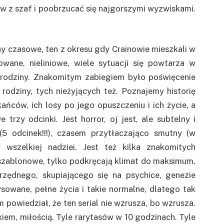
ów z szaf i poobrzucać się najgorszymi wyzwiskami.
ny czasowe, ten z okresu gdy Crainowie mieszkali w
wane, nieliniowe, wiele sytuacji się powtarza w
 rodziny. Znakomitym zabiegiem było poświęcenie
dziny, tych nieżyjących też. Poznajemy historię
ńców, ich losy po jego opuszczeniu i ich życie, a
rzy odcinki. Jest horror, oj jest, ale subtelny i
5 odcinek!!!), czasem przytłaczająco smutny (w
 wszelkiej nadziei. Jest też kilka znakomitych
szablonowe, tylko podkręcają klimat do maksimum.
rzędnego, skupiającego się na psychice, genezie
ysowane, pełne życia i takie normalne, dlatego tak
powiedział, że ten serial nie wzrusza, bo wzrusza.
kiem, miłością. Tyle rarytasów w 10 godzinach. Tyle