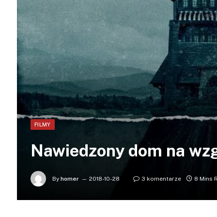
FILMY
Nawiedzony dom na wz
By
homer
2018-10-28
3 komentarze
8 Mins 