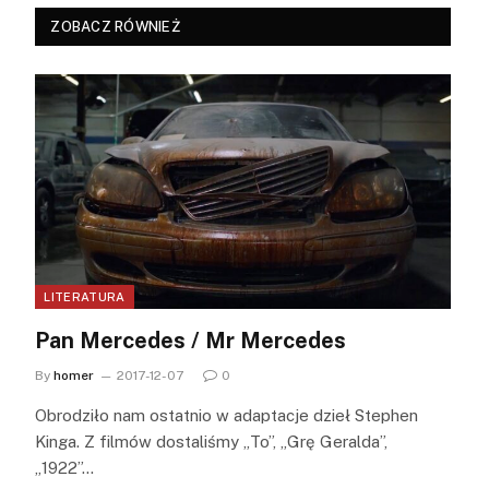
ZOBACZ RÓWNIEŻ
LITERATURA
Pan Mercedes / Mr Mercedes
By
homer
2017-12-07
0
Obrodziło nam ostatnio w adaptacje dzieł Stephen
Kinga. Z filmów dostaliśmy „To”, „Grę Geralda”,
„1922”…