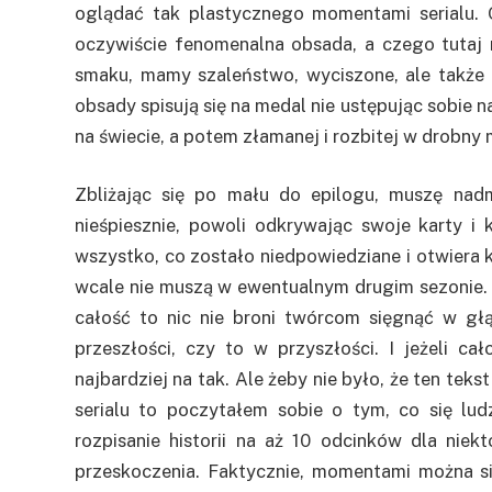
oglądać tak plastycznego momentami serialu.
oczywiście fenomenalna obsada, a czego tutaj
smaku, mamy szaleństwo, wyciszone, ale także 
obsady spisują się na medal nie ustępując sobie n
na świecie, a potem złamanej i rozbitej w drobny 
Zbliżając się po mału do epilogu, muszę nadm
nieśpiesznie, powoli odkrywając swoje karty i
wszystko, co zostało niedpowiedziane i otwiera 
wcale nie muszą w ewentualnym drugim sezonie. 
całość to nic nie broni twórcom sięgnąć w głąb
przeszłości, czy to w przyszłości. I jeżeli c
najbardziej na tak. Ale żeby nie było, że ten tek
serialu to poczytałem sobie o tym, co się lu
rozpisanie historii na aż 10 odcinków dla nie
przeskoczenia. Faktycznie, momentami można si