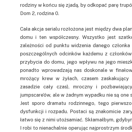
rodziny w końcu się zjadą, by odkopać parę trup
Dom 2, rodzina 0.
Cała akcja serialu rozłożona jest między dwa pla
domu i ten współczesny. Wszystko jest szatko
zależności od punktu widzenia danego członka
poszczególnych odcinków każdemu z członków ro
przybycia do domu, jego wpływu na jego mieszka
ponadto wprowadzają nas doskonale w finałowe t
mrożący krew w żyłach, czasem zaskakujący (
zasadzie cały czas), mroczny i pozbawiający
jumpscare’ów, ale w żadnym wypadku nie są one 
Jest sporo dramatu rodzinnego, tego pierwszo
dysfunkcji i rozpadu. Postaci są znakomicie zar
łatwo się z nimi utożsamiać. Skłamałbym, gdybym 
I robi to nienachalnie operując najprostrzym środ