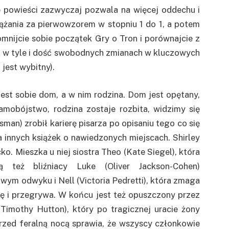
ie powieści zazwyczaj pozwala na więcej oddechu i
żania za pierwowzorem w stopniu 1 do 1, a potem
omnijcie sobie początek Gry o Tron i porównajcie z
ek w tyle i dość swobodnych zmianach w kluczowych
jest wybitny).
 sobie dom, a w nim rodzina. Dom jest opętany,
samobójstwo, rodzina zostaje rozbita, widzimy się
sman) zrobił karierę pisarza po opisaniu tego co się
innych książek o nawiedzonych miejscach. Shirley
. Mieszka u niej siostra Theo (Kate Siegel), która
Są też bliźniacy Luke (Oliver Jackson-Cohen)
ym odwyku i Nell (Victoria Pedretti), która zmaga
ię i przegrywa. W końcu jest też opuszczony przez
Timothy Hutton), który po tragicznej uracie żony
przed feralną nocą sprawia, że wszyscy członkowie