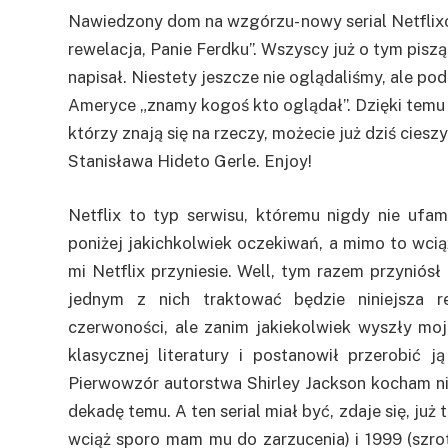
Nawiedzony dom na wzgórzu- nowy serial Netflix
rewelacja, Panie Ferdku”. Wszyscy już o tym pisz
napisał. Niestety jeszcze nie oglądaliśmy, ale pod
Ameryce „znamy kogoś kto oglądał”. Dzięki temu s
którzy znają się na rzeczy, możecie już dziś cie
Stanisława Hideto Gerle. Enjoy!
Netflix to typ serwisu, któremu nigdy nie ufam
poniżej jakichkolwiek oczekiwań, a mimo to wcią
mi Netflix przyniesie. Well, tym razem przyniós
jednym z nich traktować będzie niniejsza r
czerwoności, ale zanim jakiekolwiek wyszły moj
klasycznej literatury i postanowił przerobić j
Pierwowzór autorstwa Shirley Jackson kocham n
dekadę temu. A ten serial miał być, zdaje się, już t
wciąż sporo mam mu do zarzucenia) i 1999 (szrot