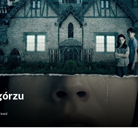
górzu
Read