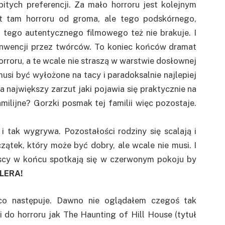
itych preferencji. Za mało horroru jest kolejnym
st tam horroru od groma, ale tego podskórnego,
i tego autentycznego filmowego też nie brakuje. I
konwencji przez twórców. To koniec końców dramat
roru, a te wcale nie straszą w warstwie dosłownej
 musi być wyłożone na tacy i paradoksalnie najlepiej
a największy zarzut jaki pojawia się praktycznie na
milijne? Gorzki posmak tej familii więc pozostaje.
 i tak wygrywa. Pozostałości rodziny się scalają i
ątek, który może być dobry, ale wcale nie musi. I
yscy w końcu spotkają się w czerwonym pokoju by
LERA!
o następuje. Dawno nie oglądałem czegoś tak
 do horroru jak The Haunting of Hill House (tytuł