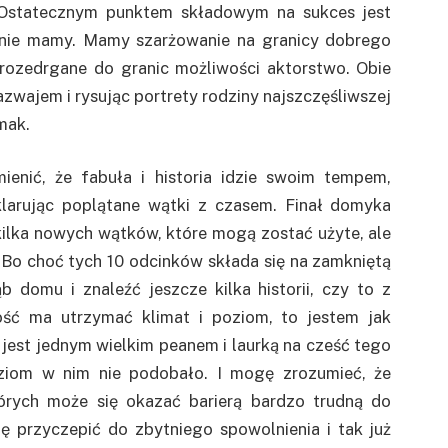
 Ostatecznym punktem składowym na sukces jest
 nie mamy. Mamy szarżowanie na granicy dobrego
rozedrgane do granic możliwości aktorstwo. Obie
azwajem i rysując portrety rodziny najszczęśliwszej
mak.
ienić, że fabuła i historia idzie swoim tempem,
 klarując poplątane wątki z czasem. Finał domyka
kilka nowych wątków, które mogą zostać użyte, ale
Bo choć tych 10 odcinków składa się na zamkniętą
 domu i znaleźć jeszcze kilka historii, czy to z
ałość ma utrzymać klimat i poziom, to jestem jak
st jest jednym wielkim peanem i laurką na cześć tego
dziom w nim nie podobało. I mogę zrozumieć, że
których może się okazać barierą bardzo trudną do
ę przyczepić do zbytniego spowolnienia i tak już