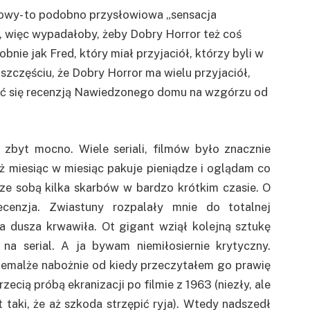
owy- to podobno przysłowiowa „sensacja
ą, więc wypadałoby, żeby Dobry Horror też coś
obnie jak Fred, który miał przyjaciół, którzy byli w
zczęściu, że Dobry Horror ma wielu przyjaciół,
szyć się recenzją Nawiedzonego domu na wzgórzu od
 zbyt mocno. Wiele seriali, filmów było znacznie
ż miesiąc w miesiąc pakuje pieniądze i oglądam co
ł ze sobą kilka skarbów w bardzo krótkim czasie. O
ecenzja. Zwiastuny rozpalały mnie do totalnej
a dusza krwawiła. Ot gigant wziął kolejną sztukę
ą na serial. A ja bywam niemiłosiernie krytyczny.
iemalże nabożnie od kiedy przeczytałem go prawię
rzecią próbą ekranizacji po filmie z 1963 (niezły, ale
 taki, że aż szkoda strzępić ryja). Wtedy nadszedł