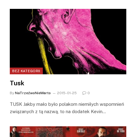
BEZ KATEGORII
Tusk
By
NaTrzeźwoNieWarto
2015-01-25
0
TUSK Jakby mało było polakom niemiłych wspomnień
związanych z tą nazwą, to na dodatek Kevin…