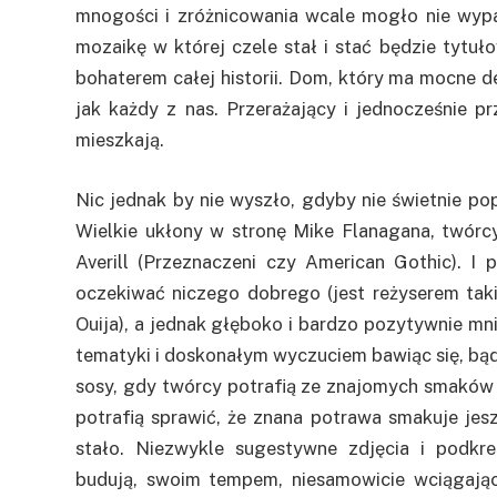
mnogości i zróżnicowania wcale mogło nie wypa
mozaikę w której czele stał i stać będzie tyt
bohaterem całej historii. Dom, który ma mocne de
jak każdy z nas. Przerażający i jednocześnie p
mieszkają.
Nic jednak by nie wyszło, gdyby nie świetnie po
Wielkie ukłony w stronę Mike Flanagana, twórcy 
Averill (Przeznaczeni czy American Gothic). I
oczekiwać niczego dobrego (jest reżyserem tak
Ouija), a jednak głęboko i bardzo pozytywnie mni
tematyki i doskonałym wyczuciem bawiąc się, bąd
sosy, gdy twórcy potrafią ze znajomych smaków
potrafią sprawić, że znana potrawa smakuje jesz
stało. Niezwykle sugestywne zdjęcia i podkre
budują, swoim tempem, niesamowicie wciągając