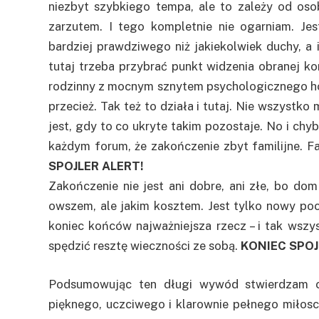
niezbyt szybkiego tempa, ale to zależy od osob
zarzutem. I tego kompletnie nie ogarniam. Je
bardziej prawdziwego niż jakiekolwiek duchy, a 
tutaj trzeba przybrać punkt widzenia obranej 
rodzinny z mocnym sznytem psychologicznego hor
przecież. Tak też to działa i tutaj. Nie wszystko
jest, gdy to co ukryte takim pozostaje. No i chyb
każdym forum, że zakończenie zbyt familijne. Fa
SPOJLER ALERT!
Zakończenie nie jest ani dobre, ani złe, bo dom
owszem, ale jakim kosztem. Jest tylko nowy pocz
koniec końców najważniejsza rzecz – i tak wsz
spędzić resztę wieczności ze sobą.
KONIEC SPOJ
Podsumowując ten długi wywód stwierdzam c
pięknego, uczciwego i klarownie pełnego miłosci