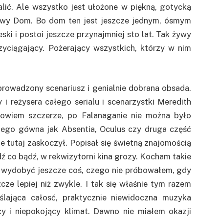
lić. Ale wszystko jest ułożone w piękną, gotycką
ułowy Dom. Bo dom ten jest jeszcze jednym, ósmym
ski i postoi jeszcze przynajmniej sto lat. Tak żywy
rzyciągający. Pożerający wszystkich, którzy w nim
prowadzony scenariusz i genialnie dobrana obsada.
i reżysera całego serialu i scenarzystki Meredith
 powiem szczerze, po Falanaganie nie można było
iego gówna jak Absentia, Oculus czy druga część
e tutaj zaskoczył. Popisał się świetną znajomością
ź co bądź, w rekwizytorni kina grozy. Kocham takie
 wydobyć jeszcze coś, czego nie próbowałem, gdy
cze lepiej niż zwykle. I tak się właśnie tym razem
ślająca całosć, praktycznie niewidoczna muzyka
y i niepokojący klimat. Dawno nie miałem okazji