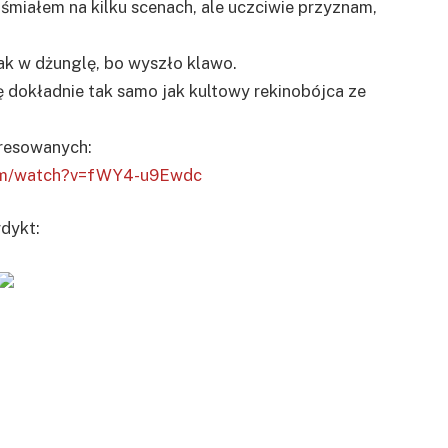
 uśmiałem na kilku scenach, ale uczciwie przyznam,
ak w dżunglę, bo wyszło klawo.
ę dokładnie tak samo jak kultowy rekinobójca ze
eresowanych:
com/watch?v=fWY4-u9Ewdc
dykt: