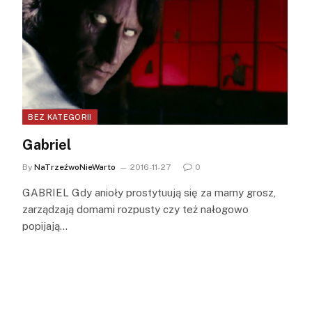
BEZ KATEGORII
Gabriel
By
NaTrzeźwoNieWarto
2016-11-27
0
GABRIEL Gdy anioły prostytuują się za marny grosz,
zarządzają domami rozpusty czy też nałogowo
popijają…