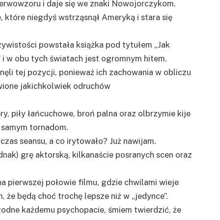
ierwowzoru i daje się we znaki Nowojorczykom.
, które niegdyś wstrząsnął Ameryką i stara się
zywistości powstała książka pod tytułem „Jak
” i w obu tych światach jest ogromnym hitem.
knęli tej pozycji, ponieważ ich zachowania w obliczu
wione jakichkolwiek odruchów
ry, piły łańcuchowe, broń palna oraz olbrzymie kije
ić samym tornadom.
dczas seansu, a co irytowało? Już nawijam.
ednak) grę aktorską, kilkanaście posranych scen oraz
a pierwszej połowie filmu, gdzie chwilami wieje
, że będą choć trochę lepsze niż w „jedynce”.
 godne każdemu psychopacie, śmiem twierdzić, że