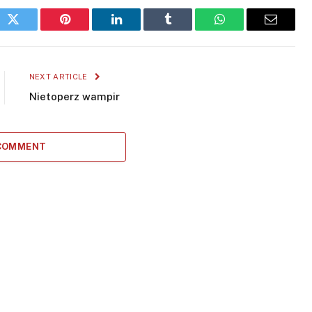
ok
Twitter
Pinterest
LinkedIn
Tumblr
WhatsApp
Email
NEXT ARTICLE
Nietoperz wampir
 COMMENT