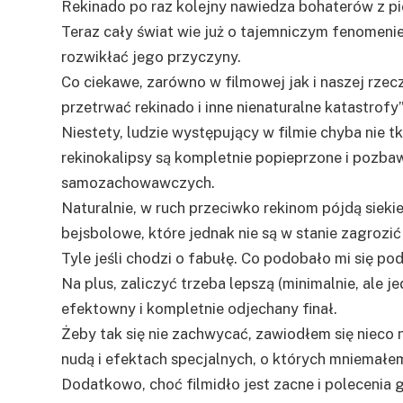
Rekinado po raz kolejny nawiedza bohaterów z p
Teraz cały świat wie już o tajemniczym fenomenie
rozwikłać jego przyczyny.
Co ciekawe, zarówno w filmowej jak i naszej rzec
przetrwać rekinado i inne nienaturalne katastrofy
Niestety, ludzie występujący w filmie chyba nie t
rekinokalipsy są kompletnie popieprzone i pozba
samozachowawczych.
Naturalnie, w ruch przeciwko rekinom pójdą siekie
bejsbolowe, które jednak nie są w stanie zagroz
Tyle jeśli chodzi o fabułę. Co podobało mi się po
Na plus, zaliczyć trzeba lepszą (minimalnie, ale j
efektowny i kompletnie odjechany finał.
Żeby tak się nie zachwycać, zawiodłem się nieco n
nudą i efektach specjalnych, o których mniemałem
Dodatkowo, choć filmidło jest zacne i polecenia