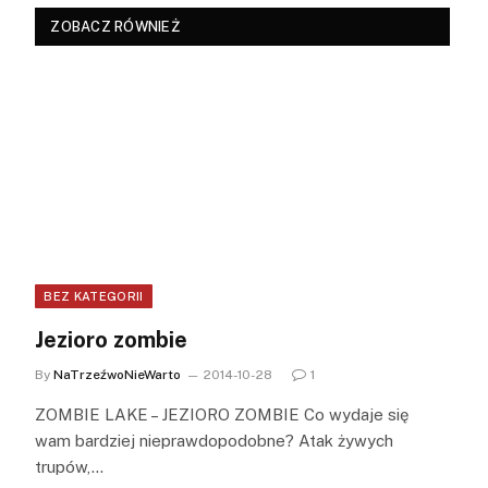
ZOBACZ RÓWNIEŻ
BEZ KATEGORII
Jezioro zombie
By
NaTrzeźwoNieWarto
2014-10-28
1
ZOMBIE LAKE – JEZIORO ZOMBIE Co wydaje się
wam bardziej nieprawdopodobne? Atak żywych
trupów,…