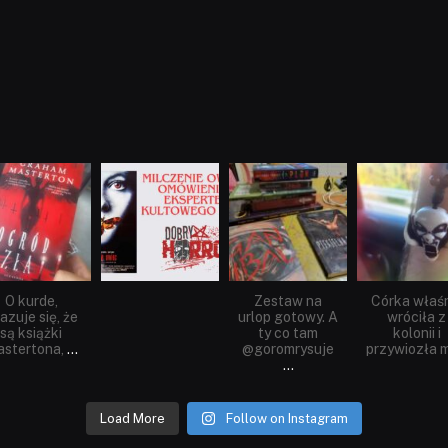
dobryhorror
dobryhorror
dobryhorror
dobryhorror
Sie 23
Sie 19
Lip 31
Lip 14
O kurde,
Zestaw na
Córka właś
azuje się, że
urlop gotowy. A
wróciła z
są książki
ty co tam
kolonii i
stertona,
...
@goromrysuje
przywiozła m
...
Load More
Follow on Instagram