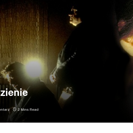
zienie
ntarz
2 Mins Read