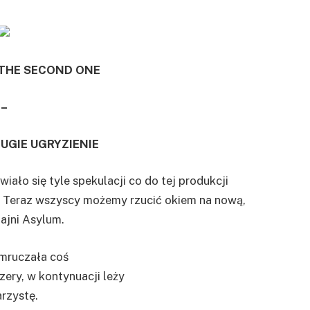
 THE SECOND ONE
–
RUGIE UGRYZIENIE
wiało się tyle spekulacji co do tej produkcji
. Teraz wszyscy możemy rzucić okiem na nową,
ajni Asylum.
i mruczała coś
ery, w kontynuacji leży
arzystę.