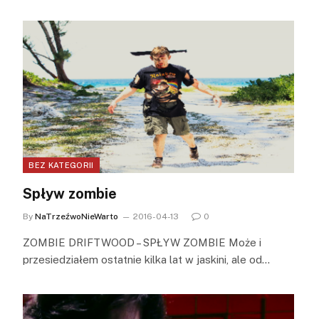
BEZ KATEGORII
Spływ zombie
By
NaTrzeźwoNieWarto
2016-04-13
0
ZOMBIE DRIFTWOOD – SPŁYW ZOMBIE Może i
przesiedziałem ostatnie kilka lat w jaskini, ale od…