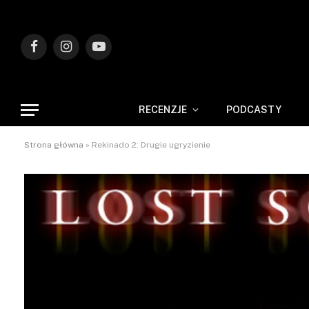
Facebook
Instagram
YouTube
RECENZJE
PODCASTY
Strona główna
»
Rekinado 2: Drugie ugryzienie