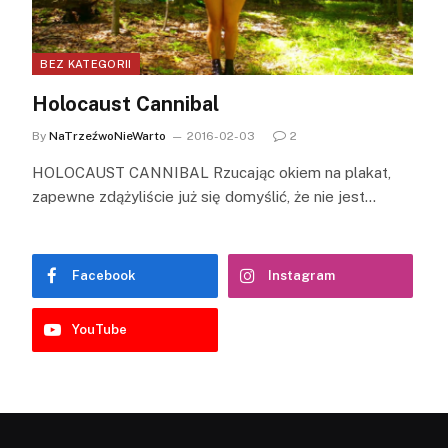
BEZ KATEGORII
Holocaust Cannibal
By
NaTrzeźwoNieWarto
2016-02-03
2
HOLOCAUST CANNIBAL Rzucając okiem na plakat,
zapewne zdążyliście już się domyślić, że nie jest…
Facebook
Instagram
YouTube