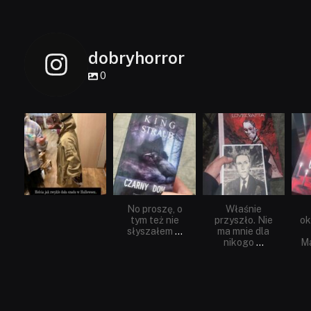
dobryhorror
0
dobryhorror
dobryhorror
dobryhorror
Lis 1
Wrz 23
Wrz 19
No proszę, o
Właśnie
tym też nie
przyszło. Nie
ok
słyszałem
...
ma mnie dla
nikogo
...
Ma