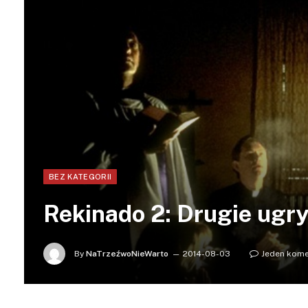
BEZ KATEGORII
Rekinado 2: Drugie ugry
By
NaTrzeźwoNieWarto
2014-08-03
Jeden kome