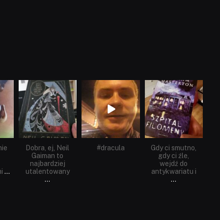
dobryhorror
dobryhorror
dobryhorror
Cze 16
Maj 25
Maj 22
nie
Dobra, ej, Neil
#dracula
Gdy ci smutno,
Gaiman to
gdy ci źle,
najbardziej
wejdź do
i
...
utalentowany
antykwariatu i
...
...