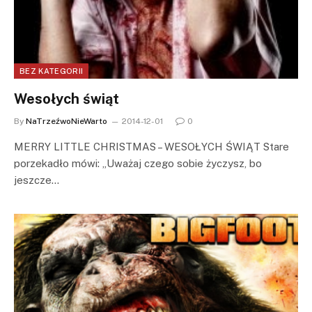
BEZ KATEGORII
Wesołych świąt
By
NaTrzeźwoNieWarto
2014-12-01
0
MERRY LITTLE CHRISTMAS – WESOŁYCH ŚWIĄT Stare
porzekadło mówi: „Uważaj czego sobie życzysz, bo
jeszcze…