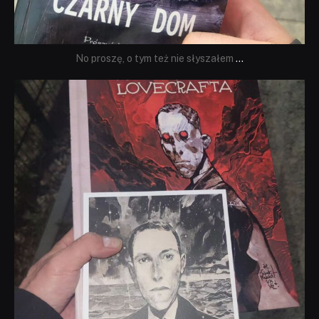
No proszę, o tym też nie słyszałem
...
dobryhorror
Wrz 19