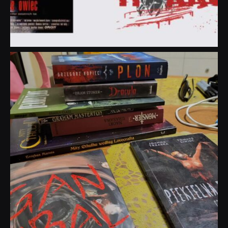
dobryhorror
Lip 31