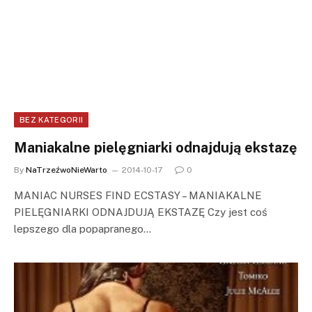
BEZ KATEGORII
Maniakalne pielęgniarki odnajdują ekstazę
By
NaTrzeźwoNieWarto
2014-10-17
0
MANIAC NURSES FIND ECSTASY – MANIAKALNE
PIELĘGNIARKI ODNAJDUJĄ EKSTAZĘ Czy jest coś
lepszego dla popapranego…