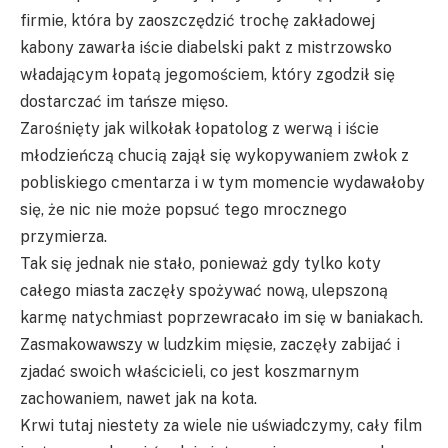
firmie, która by zaoszczędzić trochę zakładowej
kabony zawarła iście diabelski pakt z mistrzowsko
władającym łopatą jegomościem, który zgodził się
dostarczać im tańsze mięso.
Zarośnięty jak wilkołak łopatolog z werwą i iście
młodzieńczą chucią zajął się wykopywaniem zwłok z
pobliskiego cmentarza i w tym momencie wydawałoby
się, że nic nie może popsuć tego mrocznego
przymierza.
Tak się jednak nie stało, ponieważ gdy tylko koty
całego miasta zaczęły spożywać nową, ulepszoną
karmę natychmiast poprzewracało im się w baniakach.
Zasmakowawszy w ludzkim mięsie, zaczęły zabijać i
zjadać swoich właścicieli, co jest koszmarnym
zachowaniem, nawet jak na kota.
Krwi tutaj niestety za wiele nie uświadczymy, cały film