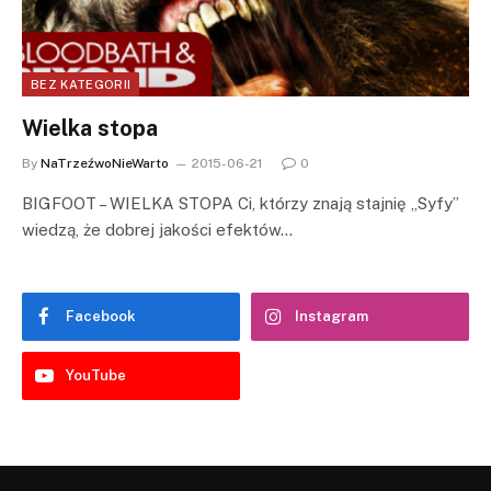
BEZ KATEGORII
Wielka stopa
By
NaTrzeźwoNieWarto
2015-06-21
0
BIGFOOT – WIELKA STOPA Ci, którzy znają stajnię „Syfy”
wiedzą, że dobrej jakości efektów…
Facebook
Instagram
YouTube