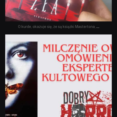
O kurde, okazuje się, że są książki Mastertona,
...
dobryhorror
Sie 19