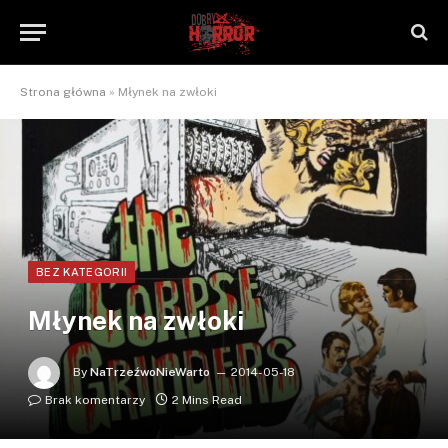
Strona główna
»
Młynek na zwłoki
BEZ KATEGORII
Młynek na zwłoki
By
NaTrzeźwoNieWarto
2014-05-18
Brak komentarzy
2 Mins Read