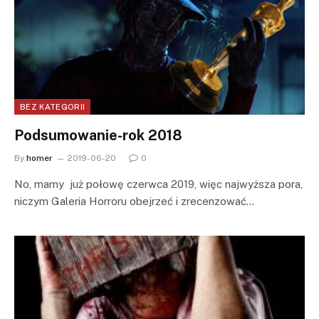
BEZ KATEGORII
Podsumowanie-rok 2018
By
homer
2019-06-20
0
No, mamy już połowę czerwca 2019, więc najwyższa pora,
niczym Galeria Horroru obejrzeć i zrecenzować…