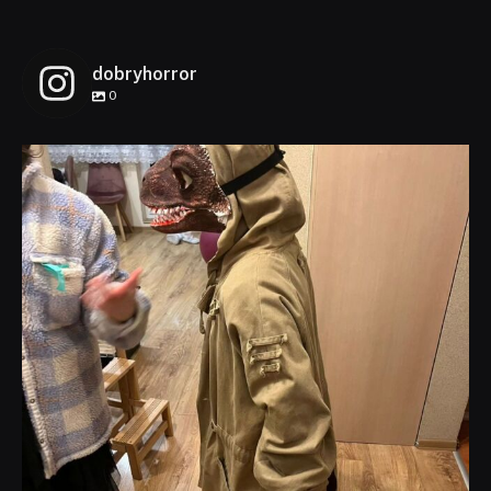
dobryhorror
0
dobryhorror
Lis 1