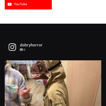
YouTube
dobryhorror
0
dobryhorror
Lis 1