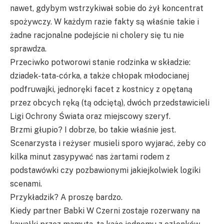
nawet, gdybym wstrzykiwał sobie do żył koncentrat
spożywczy. W każdym razie fakty są właśnie takie i
żadne racjonalne podejście ni cholery się tu nie
sprawdza.
Przeciwko potworowi stanie rodzinka w składzie:
dziadek-tata-córka, a także chłopak młodocianej
podfruwajki, jednoręki facet z kostnicy z opętaną
przez obcych ręką (tą odciętą), dwóch przedstawicieli
Ligi Ochrony Świata oraz miejscowy szeryf.
Brzmi głupio? I dobrze, bo takie właśnie jest.
Scenarzysta i reżyser musieli sporo wyjarać, żeby co
kilka minut zasypywać nas żartami rodem z
podstawówki czy pozbawionymi jakiejkolwiek logiki
scenami.
Przykładzik? A proszę bardzo.
Kiedy partner Babki W Czerni zostaje rozerwany na