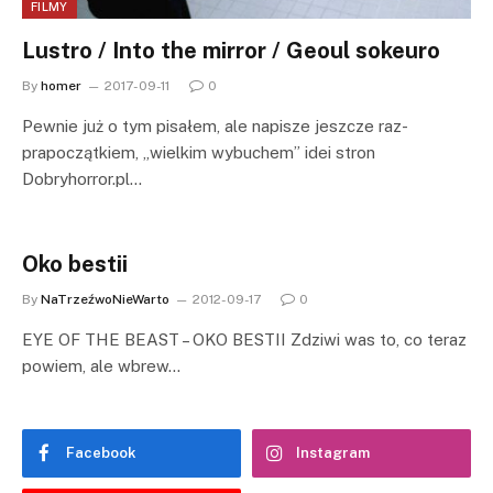
FILMY
Lustro / Into the mirror / Geoul sokeuro
By
homer
2017-09-11
0
Pewnie już o tym pisałem, ale napisze jeszcze raz-
prapoczątkiem, „wielkim wybuchem” idei stron
Dobryhorror.pl…
Oko bestii
By
NaTrzeźwoNieWarto
2012-09-17
0
EYE OF THE BEAST – OKO BESTII Zdziwi was to, co teraz
powiem, ale wbrew…
Facebook
Instagram