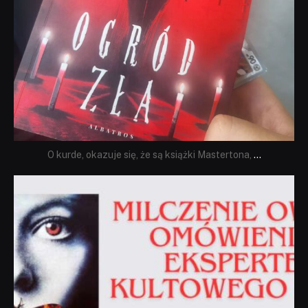
O kurde, okazuje się, że są książki Mastertona,
...
dobryhorror
Sie 19