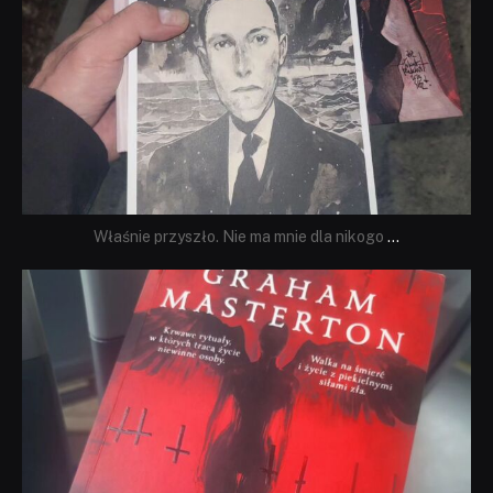
Właśnie przyszło. Nie ma mnie dla nikogo
...
dobryhorror
Sie 23