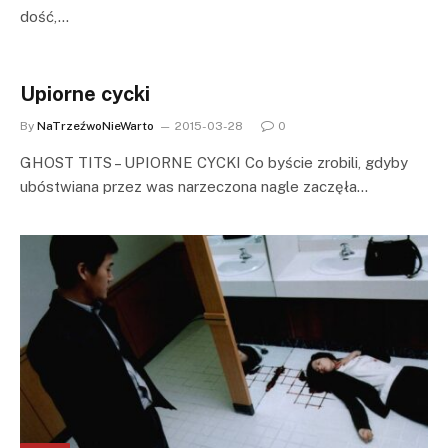
dość,…
Upiorne cycki
By
NaTrzeźwoNieWarto
2015-03-28
0
GHOST TITS – UPIORNE CYCKI Co byście zrobili, gdyby
ubóstwiana przez was narzeczona nagle zaczęła…