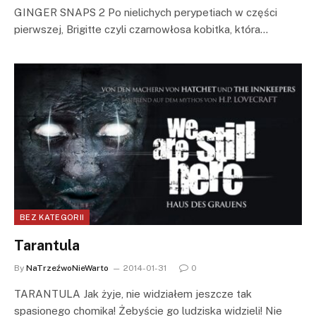
GINGER SNAPS 2 Po nielichych perypetiach w części
pierwszej, Brigitte czyli czarnowłosa kobitka, która…
BEZ KATEGORII
Tarantula
By
NaTrzeźwoNieWarto
2014-01-31
0
TARANTULA Jak żyje, nie widziałem jeszcze tak
spasionego chomika! Żebyście go ludziska widzieli! Nie