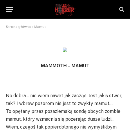
Mamut
By
NaTrzeźwoNieWarto
2014-01-08
Brak komentarzy
2 Mins Read
Strona główna
»
Mamut
MAMMOTH – MAMUT
No dobra… nie wiem nawet jak zacząć. Jest jakiś stwór,
tak? I wbrew pozorom nie jest to zwykły mamut…
To opętany przez pozaziemską sondę obcych zombie
mamut, który wzmacnia się pożerając dusze ludzi..
Wiem, czegoś tak popierdolonego nie wymyśliłbym