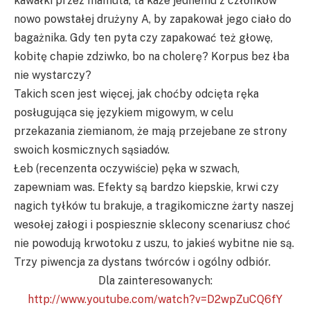
kawałki przez mamuta, ta każe jednemu z członków
nowo powstałej drużyny A, by zapakował jego ciało do
bagażnika. Gdy ten pyta czy zapakować też głowę,
kobitę chapie zdziwko, bo na cholerę? Korpus bez łba
nie wystarczy?
Takich scen jest więcej, jak choćby odcięta ręka
posługująca się językiem migowym, w celu
przekazania ziemianom, że mają przejebane ze strony
swoich kosmicznych sąsiadów.
Łeb (recenzenta oczywiście) pęka w szwach,
zapewniam was. Efekty są bardzo kiepskie, krwi czy
nagich tyłków tu brakuje, a tragikomiczne żarty naszej
wesołej załogi i pospiesznie sklecony scenariusz choć
nie powodują krwotoku z uszu, to jakieś wybitne nie są.
Trzy piwencja za dystans twórców i ogólny odbiór.
Dla zainteresowanych:
http://www.youtube.com/watch?v=D2wpZuCQ6fY