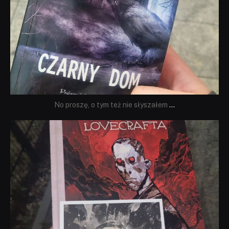
No proszę, o tym też nie słyszałem
...
dobryhorror
Wrz 19