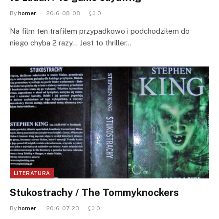
By
homer
2016-08-08
0
Na film ten trafiłem przypadkowo i podchodziłem do
niego chyba 2 razy… Jest to thriller…
LITERATURA
Stukostrachy / The Tommyknockers
By
homer
2016-07-23
0