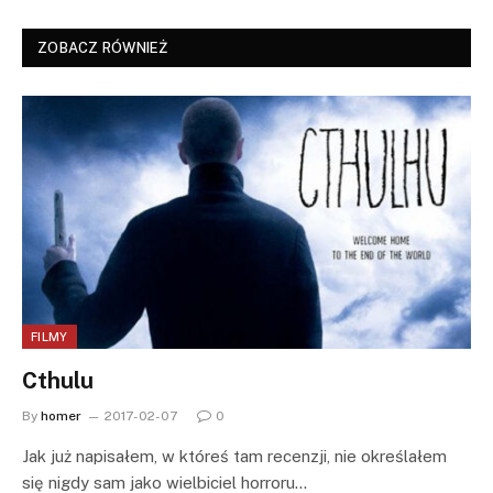
ZOBACZ RÓWNIEŻ
FILMY
Cthulu
By
homer
2017-02-07
0
Jak już napisałem, w któreś tam recenzji, nie określałem
się nigdy sam jako wielbiciel horroru…