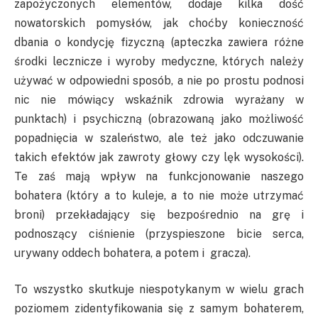
zapożyczonych elementów, dodaje kilka dość
nowatorskich pomysłów, jak choćby konieczność
dbania o kondycję fizyczną (apteczka zawiera różne
środki lecznicze i wyroby medyczne, których należy
używać w odpowiedni sposób, a nie po prostu podnosi
nic nie mówiący wskaźnik zdrowia wyrażany w
punktach) i psychiczną (obrazowaną jako możliwość
popadnięcia w szaleństwo, ale też jako odczuwanie
takich efektów jak zawroty głowy czy lęk wysokości).
Te zaś mają wpływ na funkcjonowanie naszego
bohatera (który a to kuleje, a to nie może utrzymać
broni) przekładający się bezpośrednio na grę i
podnoszący ciśnienie (przyspieszone bicie serca,
urywany oddech bohatera, a potem i gracza).
To wszystko skutkuje niespotykanym w wielu grach
poziomem zidentyfikowania się z samym bohaterem,