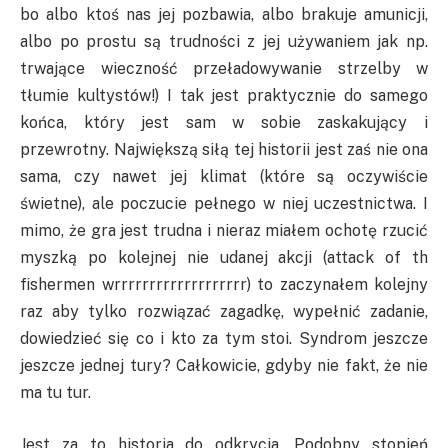
bo albo ktoś nas jej pozbawia, albo brakuje amunicji,
albo po prostu są trudności z jej używaniem jak np.
trwające wieczność przeładowywanie strzelby w
tłumie kultystów!) I tak jest praktycznie do samego
końca, który jest sam w sobie zaskakujący i
przewrotny. Największą siłą tej historii jest zaś nie ona
sama, czy nawet jej klimat (które są oczywiście
świetne), ale poczucie pełnego w niej uczestnictwa. I
mimo, że gra jest trudna i nieraz miałem ochotę rzucić
myszką po kolejnej nie udanej akcji (attack of th
fishermen wrrrrrrrrrrrrrrrrrrr) to zaczynałem kolejny
raz aby tylko rozwiązać zagadkę, wypełnić zadanie,
dowiedzieć się co i kto za tym stoi. Syndrom jeszcze
jeszcze jednej tury? Całkowicie, gdyby nie fakt, że nie
ma tu tur.
Jest za to historia do odkrycia. Podobny stopień