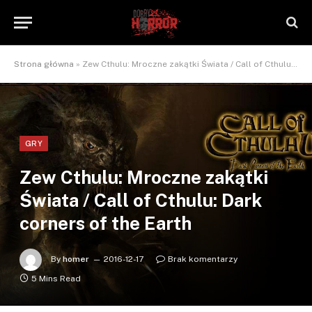
Strona główna
»
Zew Cthulu: Mroczne zakątki Świata / Call of Cthulu: Dark corners of the Earth
GRY
Zew Cthulu: Mroczne zakątki
Świata / Call of Cthulu: Dark
corners of the Earth
By
homer
2016-12-17
Brak komentarzy
5 Mins Read