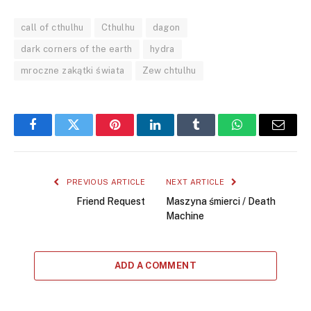
call of cthulhu
Cthulhu
dagon
dark corners of the earth
hydra
mroczne zakątki świata
Zew chtulhu
Facebook
Twitter
Pinterest
LinkedIn
Tumblr
WhatsApp
Email
PREVIOUS ARTICLE
NEXT ARTICLE
Friend Request
Maszyna śmierci / Death
Machine
ADD A COMMENT