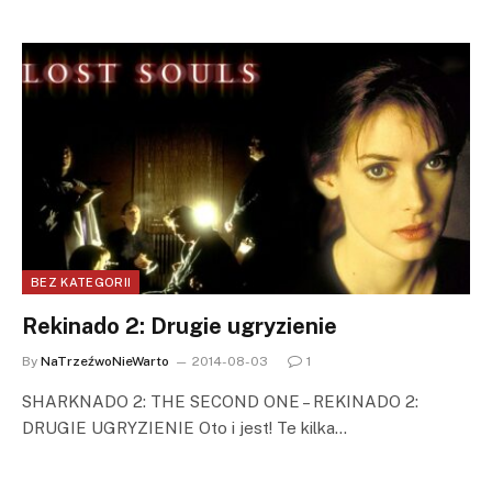
BEZ KATEGORII
Rekinado 2: Drugie ugryzienie
By
NaTrzeźwoNieWarto
2014-08-03
1
SHARKNADO 2: THE SECOND ONE – REKINADO 2:
DRUGIE UGRYZIENIE Oto i jest! Te kilka…