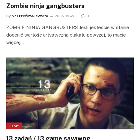
Zombie ninja gangbusters
By
NaTrzeźwoNieWarto
2012-09-23
0
ZOMBIE NINJA GANGBUSTERS Jeśli jesteście w stanie
docenić wartość artystyczną plakatu powyżej, to macie
więcej…
FILMY
13 zadań / 13 game sayawng