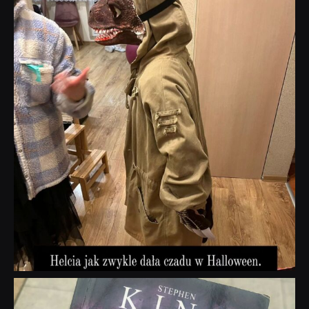
dobryhorror
Lis 1
dobryhorror
Wrz 23