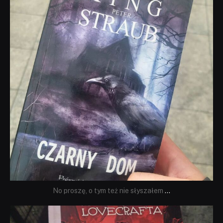
No proszę, o tym też nie słyszałem
...
dobryhorror
Wrz 19