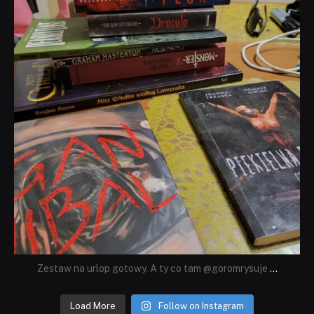
Zestaw na urlop gotowy. A ty co tam @goromrysuje
...
Load More
Follow on Instagram