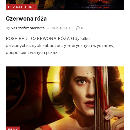
BEZ KATEGORII
Czerwona róża
By
NaTrzeźwoNieWarto
2015-08-04
0
ROSE RED – CZERWONA RÓŻA Gdy kilku
parapsychicznych zabudzaczy eterycznych wymiarów,
pospolicie zwanych przez…
FILMY