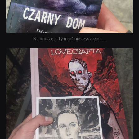
No proszę, o tym też nie słyszałem
...
dobryhorror
Wrz 19