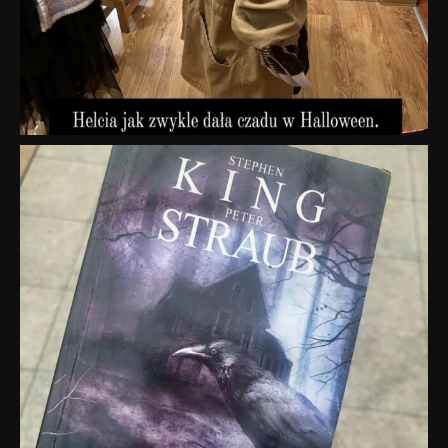
dobryhorror
Wrz 23