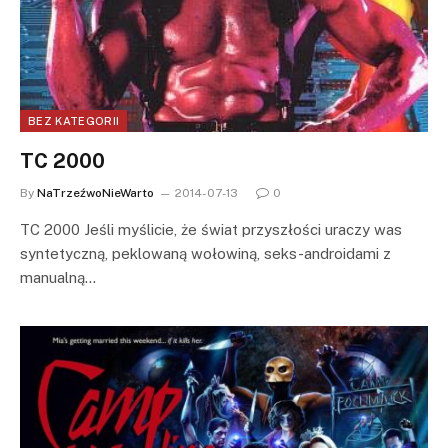
BEZ KATEGORII
TC 2000
By
NaTrzeźwoNieWarto
2014-07-13
0
TC 2000 Jeśli myślicie, że świat przyszłości uraczy was
syntetyczną, peklowaną wołowiną, seks-androidami z
manualną…