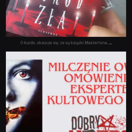
O kurde, okazuje się, że są książki Mastertona,
...
dobryhorror
Sie 19