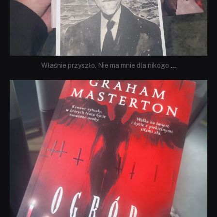
Właśnie przyszło. Nie ma mnie dla nikogo
...
dobryhorror
Sie 23