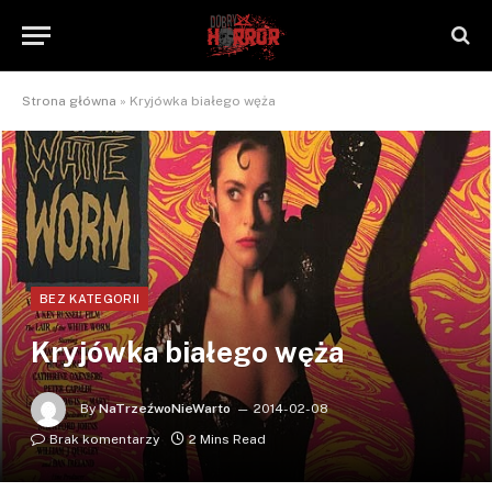
Strona główna
»
Kryjówka białego węża
BEZ KATEGORII
Kryjówka białego węża
By
NaTrzeźwoNieWarto
2014-02-08
Brak komentarzy
2 Mins Read