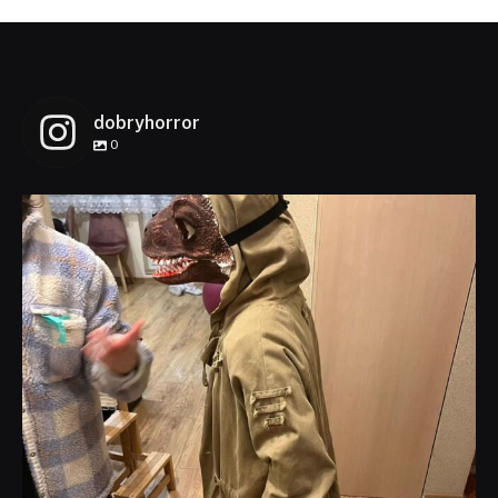
dobryhorror
0
dobryhorror
Lis 1