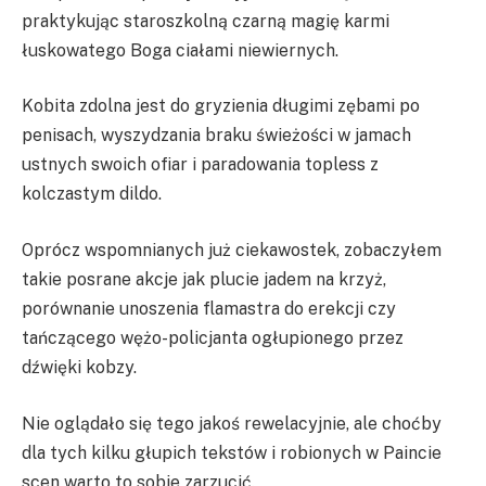
praktykując staroszkolną czarną magię karmi
łuskowatego Boga ciałami niewiernych.
Kobita zdolna jest do gryzienia długimi zębami po
penisach, wyszydzania braku świeżości w jamach
ustnych swoich ofiar i paradowania topless z
kolczastym dildo.
Oprócz wspomnianych już ciekawostek, zobaczyłem
takie posrane akcje jak plucie jadem na krzyż,
porównanie unoszenia flamastra do erekcji czy
tańczącego wężo-policjanta ogłupionego przez
dźwięki kobzy.
Nie oglądało się tego jakoś rewelacyjnie, ale choćby
dla tych kilku głupich tekstów i robionych w Paincie
scen warto to sobie zarzucić.