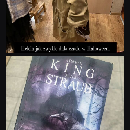
dobryhorror
Wrz 23