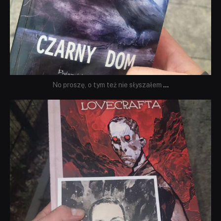
No proszę, o tym też nie słyszałem
...
dobryhorror
Wrz 19