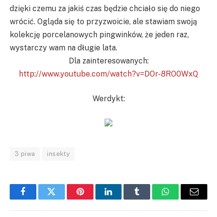
dzięki czemu za jakiś czas będzie chciało się do niego
wrócić. Ogląda się to przyzwoicie, ale stawiam swoją
kolekcję porcelanowych pingwinków, że jeden raz,
wystarczy wam na długie lata.
Dla zainteresowanych:
http://www.youtube.com/watch?v=DOr-8RO0WxQ
Werdykt:
3 piwa
insekty
Facebook
Twitter
Pinterest
LinkedIn
Tumblr
WhatsApp
Email