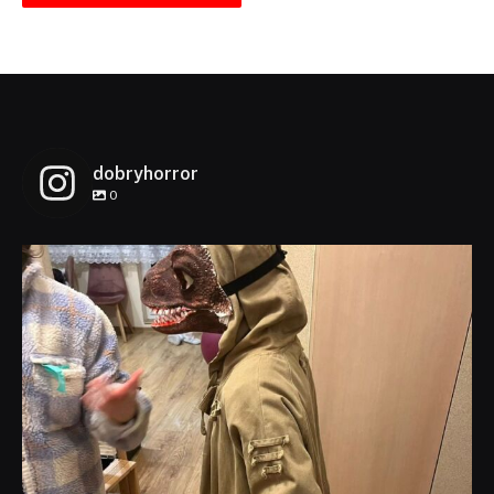
dobryhorror
0
dobryhorror
Lis 1