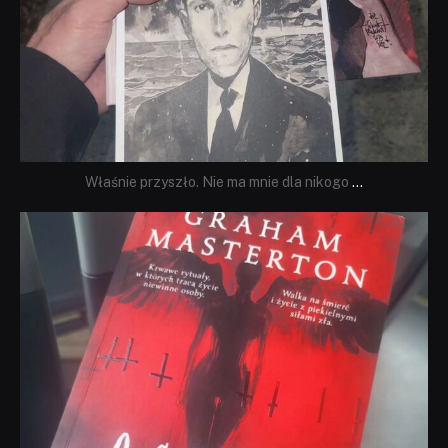
Właśnie przyszło. Nie ma mnie dla nikogo
...
dobryhorror
Sie 23