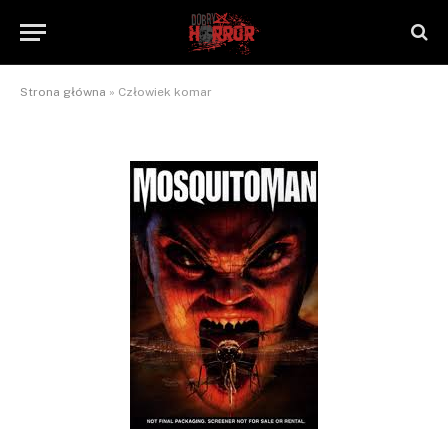
Człowiek komar
By
NaTrzeźwoNieWarto
2012-09-02
Brak komentarzy
2 Mins Read
Strona główna
»
Człowiek komar