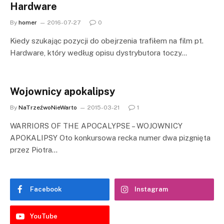
Hardware
By
homer
2016-07-27
0
Kiedy szukając pozycji do obejrzenia trafiłem na film pt.
Hardware, który według opisu dystrybutora toczy…
Wojownicy apokalipsy
By
NaTrzeźwoNieWarto
2015-03-21
1
WARRIORS OF THE APOCALYPSE – WOJOWNICY
APOKALIPSY Oto konkursowa recka numer dwa pizgnięta
przez Piotra…
Facebook
Instagram
YouTube