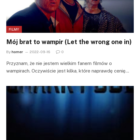
FILMY
Mój brat to wampir (Let the wrong one in)
By
homer
2022-09-16
0
Przyznam, że nie jestem wielkim fanem filmów o
wampirach. Oczywiście jest kilka, które naprawdę cenię…