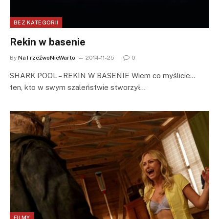
BEZ KATEGORII
Rekin w basenie
By
NaTrzeźwoNieWarto
2014-11-25
0
SHARK POOL – REKIN W BASENIE Wiem co myślicie…
ten, kto w swym szaleństwie stworzył…
FILMY