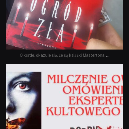
O kurde, okazuje się, że są książki Mastertona,
...
dobryhorror
Sie 19