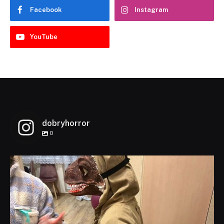
Facebook
Instagram
YouTube
dobryhorror
0
dobryhorror
Lis 1