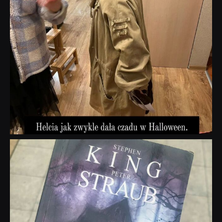
dobryhorror
Wrz 23