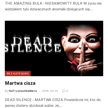
THE AMAZING BULK – NIESAMOWITY BULK W życiu nie
widziałem tylu dziwacznych anomalii dziejących się…
BEZ KATEGORII
Martwa cisza
By
NaTrzeźwoNieWarto
2016-03-01
0
DEAD SILENCE – MARTWA CISZA Powiedzcie mi, kto do
jasnej cholery ubzdurał sobie, że…