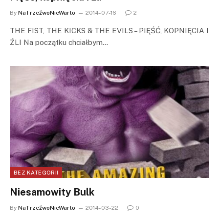
By
NaTrzeźwoNieWarto
2014-07-16
2
THE FIST, THE KICKS & THE EVILS – PIĘŚĆ, KOPNIĘCIA I
ŹLI Na początku chciałbym…
BEZ KATEGORII
Niesamowity Bulk
By
NaTrzeźwoNieWarto
2014-03-22
0