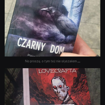
No proszę, o tym też nie słyszałem
...
dobryhorror
Wrz 19