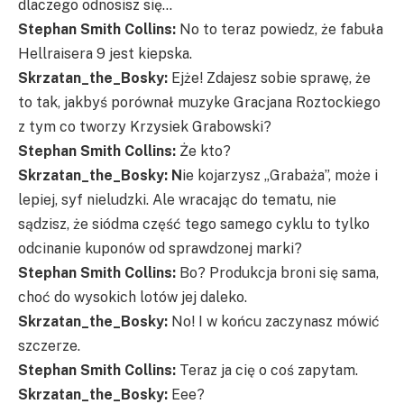
dlaczego odnosisz się…
Stephan Smith Collins
:
No to teraz powiedz, że fabuła
Hellraisera 9 jest kiepska.
Skrzatan_the_Bosky:
Ejże! Zdajesz sobie sprawę, że
to tak, jakbyś porównał muzyke Gracjana Roztockiego
z tym co tworzy Krzysiek Grabowski?
Stephan Smith Collins
:
Że kto?
Skrzatan_the_Bosky: N
ie kojarzysz „Grabaża”, może i
lepiej, syf nieludzki. Ale wracając do tematu, nie
sądzisz, że siódma część tego samego cyklu to tylko
odcinanie kuponów od sprawdzonej marki?
Stephan Smith Collins
:
Bo? Produkcja broni się sama,
choć do wysokich lotów jej daleko.
Skrzatan_the_Bosky:
No! I w końcu zaczynasz mówić
szczerze.
Stephan Smith Collins
:
Teraz ja cię o coś zapytam.
Skrzatan_the_Bosky:
Eee?