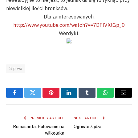
rewelacyjne to nie jest, to jednak da się to łyknąć przy
niewielkiej ilości bronksów.
Dla zainteresowanych:
http://www.youtube.com/watch?v=7DFIVXlGp_0
Werdykt:
3 piwa
Facebook
Twitter
Pinterest
LinkedIn
Tumblr
WhatsApp
Email
PREVIOUS ARTICLE
NEXT ARTICLE
Romasanta: Polowanie na
Ogniste żądła
wilkołaka