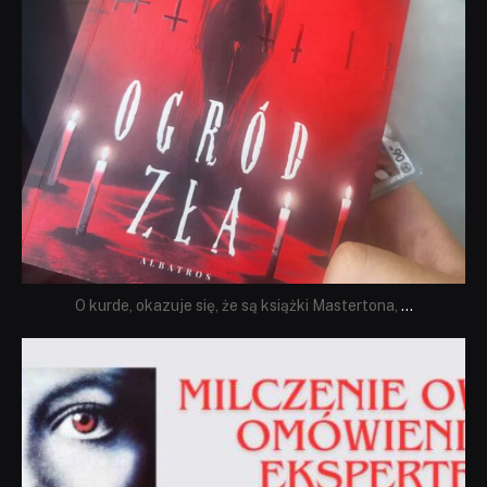
O kurde, okazuje się, że są książki Mastertona,
...
dobryhorror
Sie 19