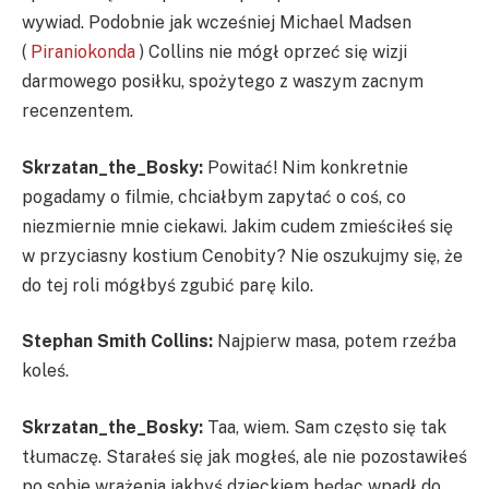
wywiad. Podobnie jak wcześniej Michael Madsen
(
Piraniokonda
) Collins nie mógł oprzeć się wizji
darmowego posiłku, spożytego z waszym zacnym
recenzentem.
Skrzatan_the_Bosky:
Powitać! Nim konkretnie
pogadamy o filmie, chciałbym zapytać o coś, co
niezmiernie mnie ciekawi. Jakim cudem zmieściłeś się
w przyciasny kostium Cenobity? Nie oszukujmy się, że
do tej roli mógłbyś zgubić parę kilo.
Stephan Smith Collins:
Najpierw masa, potem rzeźba
koleś.
Skrzatan_the_Bosky:
Taa, wiem. Sam często się tak
tłumaczę. Starałeś się jak mogłeś, ale nie pozostawiłeś
po sobie wrażenia jakbyś dzieckiem będąc wpadł do