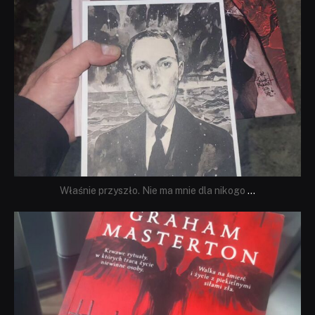
Właśnie przyszło. Nie ma mnie dla nikogo
...
dobryhorror
Sie 23