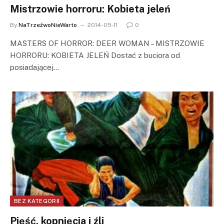
Mistrzowie horroru: Kobieta jeleń
By
NaTrzeźwoNieWarto
2014-05-11
0
MASTERS OF HORROR: DEER WOMAN – MISTRZOWIE
HORRORU: KOBIETA JELEŃ Dostać z buciora od
posiadającej…
BEZ KATEGORII
Pięść, kopnięcia i źli