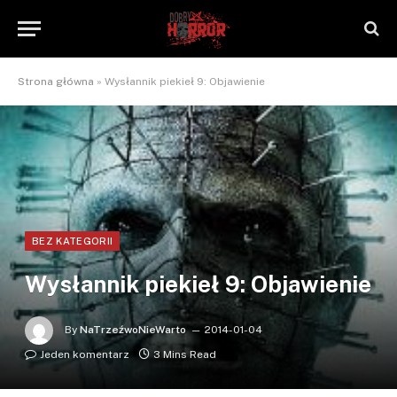
Strona główna
»
Wysłannik piekieł 9: Objawienie
BEZ KATEGORII
Wysłannik piekieł 9: Objawienie
By
NaTrzeźwoNieWarto
2014-01-04
Jeden komentarz
3 Mins Read