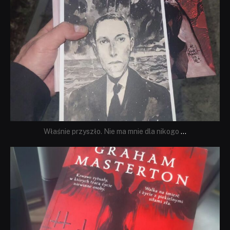
Właśnie przyszło. Nie ma mnie dla nikogo
...
dobryhorror
Sie 23