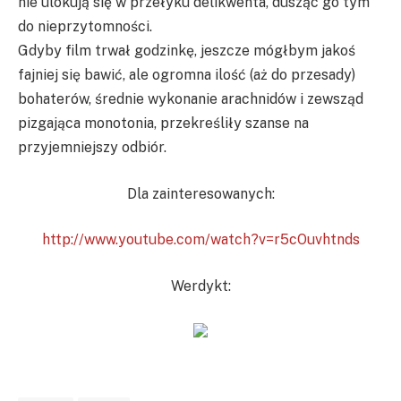
nie ulokują się w przełyku delikwenta, dusząc go tym
do nieprzytomności.
Gdyby film trwał godzinkę, jeszcze mógłbym jakoś
fajniej się bawić, ale ogromna ilość (aż do przesady)
bohaterów, średnie wykonanie arachnidów i zewsząd
pizgająca monotonia, przekreśliły szanse na
przyjemniejszy odbiór.
Dla zainteresowanych:
http://www.youtube.com/watch?v=r5cOuvhtnds
Werdykt: