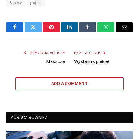
3 piwa
pająki
Facebook
Twitter
Pinterest
LinkedIn
Tumblr
WhatsApp
Email
PREVIOUS ARTICLE
NEXT ARTICLE
Kleszcze
Wysłannik piekieł
ADD A COMMENT
ZOBACZ RÓWNIEŻ