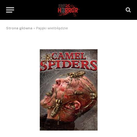
Pająki wielbłądzie
By
NaTrzeźwoNieWarto
2012-09-06
Brak komentarzy
2 Mins Read
Strona główna
»
Pająki wielbłądzie