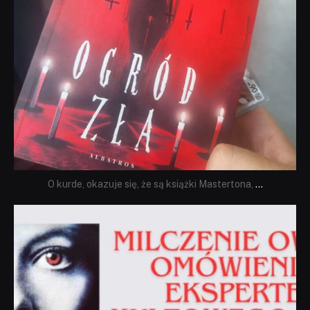
O kurde, okazuje się, że są książki Mastertona,
...
dobryhorror
Sie 19