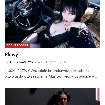
BEZ KATEGORII
Plewy
By
NaTrzeźwoNieWarto
2014-01-27
0
HUSK – PLEWY Wszędobylski kukurydz, szmacianka
przybita do krzyża i wierne Allahowi wrony, działające w…