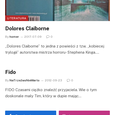
LITERATURA
Dolores Claiborne
By
homer
2017-07-09
0
„Dolores Claiborne” to jedna z powieści z tzw. „kobiecej
trylogii” autorstwa mistrza horroru- Stephena Kinga.…
Fido
By
NaTrzeźwoNieWarto
2012-09-23
0
FIDO Czasami ciężko znaleźć przyjaciela. Wie o tym
doskonale mały Tim, który w dupie mając…