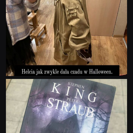
dobryhorror
Wrz 23