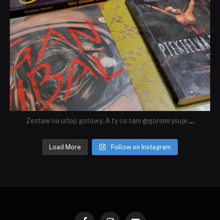
Zestaw na urlop gotowy. A ty co tam @goromrysuje
...
Load More
Follow on Instagram