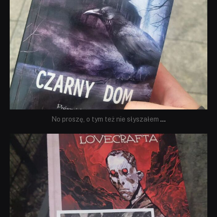
No proszę, o tym też nie słyszałem
...
dobryhorror
Wrz 19