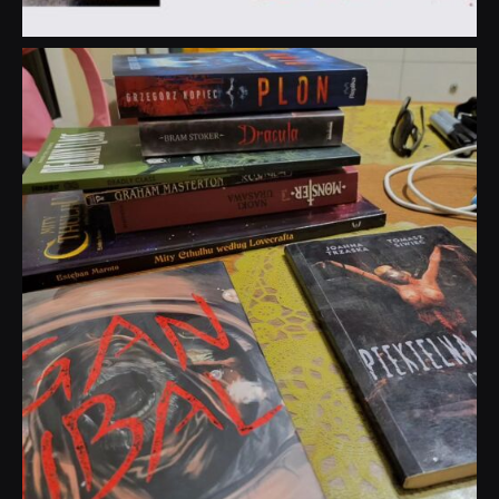
dobryhorror
Lip 31