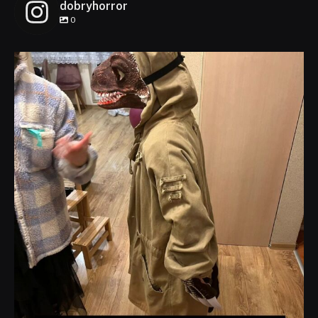
dobryhorror
0
dobryhorror
Lis 1