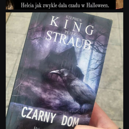
dobryhorror
Wrz 23