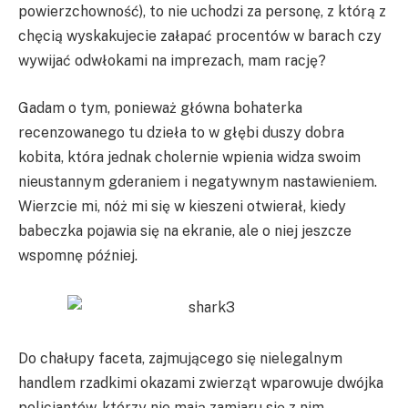
powierzchowność), to nie uchodzi za personę, z którą z
chęcią wyskakujecie załapać procentów w barach czy
wywijać odwłokami na imprezach, mam rację?
Gadam o tym, ponieważ główna bohaterka
recenzowanego tu dzieła to w głębi duszy dobra
kobita, która jednak cholernie wpienia widza swoim
nieustannym gderaniem i negatywnym nastawieniem.
Wierzcie mi, nóż mi się w kieszeni otwierał, kiedy
babeczka pojawia się na ekranie, ale o niej jeszcze
wspomnę później.
Do chałupy faceta, zajmującego się nielegalnym
handlem rzadkimi okazami zwierząt wparowuje dwójka
policjantów, którzy nie mają zamiaru się z nim