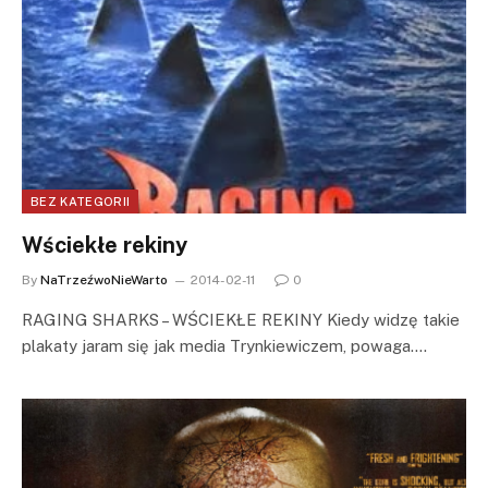
BEZ KATEGORII
Wściekłe rekiny
By
NaTrzeźwoNieWarto
2014-02-11
0
RAGING SHARKS – WŚCIEKŁE REKINY Kiedy widzę takie
plakaty jaram się jak media Trynkiewiczem, powaga.…