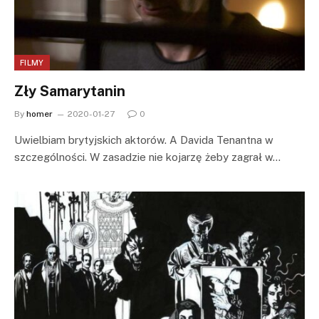
FILMY
Zły Samarytanin
By
homer
2020-01-27
0
Uwielbiam brytyjskich aktorów. A Davida Tenantna w
szczególności. W zasadzie nie kojarzę żeby zagrał w…