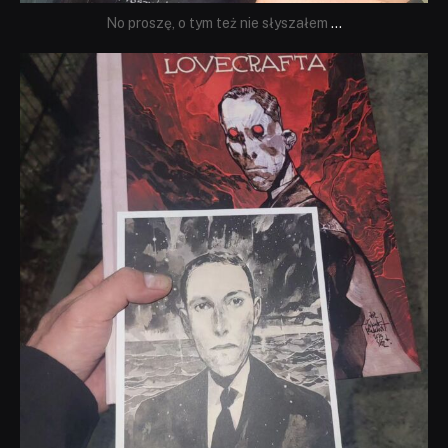
No proszę, o tym też nie słyszałem
...
dobryhorror
Wrz 19