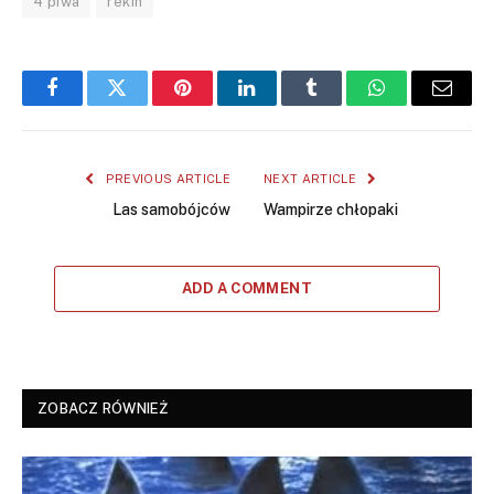
4 piwa
rekin
Facebook
Twitter
Pinterest
LinkedIn
Tumblr
WhatsApp
Email
PREVIOUS ARTICLE
NEXT ARTICLE
Las samobójców
Wampirze chłopaki
ADD A COMMENT
ZOBACZ RÓWNIEŻ