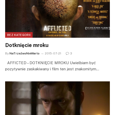
BEZ KATEGORII
Dotknięcie mroku
By
NaTrzeźwoNieWarto
2015-07-21
3
AFFICTED – DOTKNIĘCIE MROKU Uwielbiam być
pozytywnie zaskakiwany i film ten jest znakomitym…