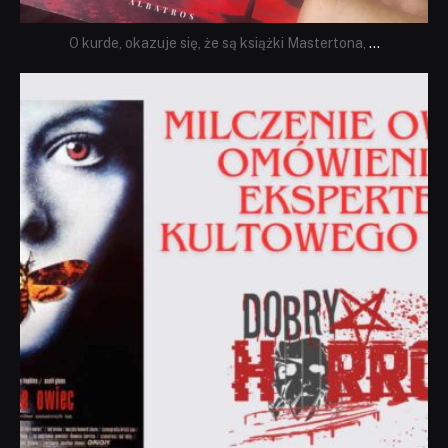
O kurde, okazuje się, że są książki Mastertona,
...
dobryhorror
Sie 19