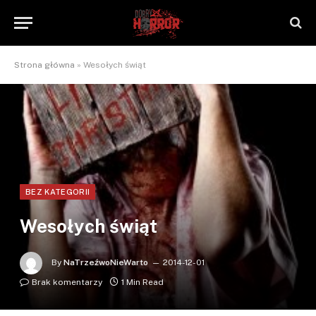
Strona główna
»
Wesołych świąt
BEZ KATEGORII
Wesołych świąt
By
NaTrzeźwoNieWarto
2014-12-01
Brak komentarzy
1 Min Read