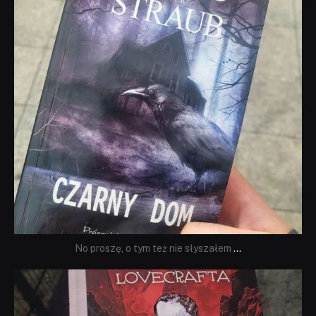
No proszę, o tym też nie słyszałem
...
dobryhorror
Wrz 19