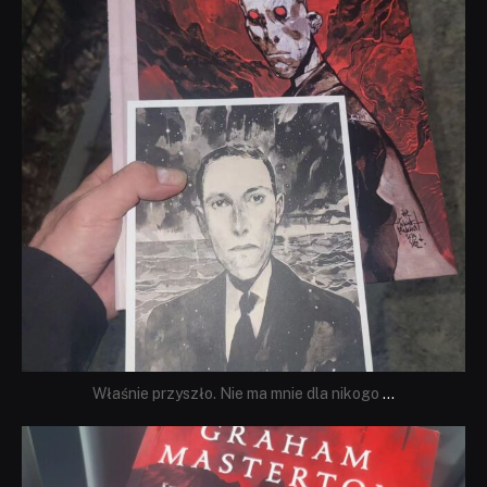
Właśnie przyszło. Nie ma mnie dla nikogo
...
dobryhorror
Sie 23