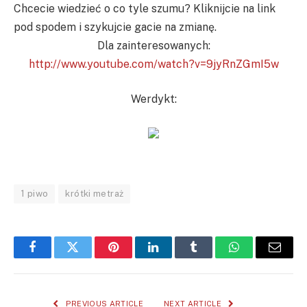
Chcecie wiedzieć o co tyle szumu? Kliknijcie na link
pod spodem i szykujcie gacie na zmianę.
Dla zainteresowanych:
http://www.youtube.com/watch?v=9jyRnZGmI5w
Werdykt:
1 piwo
krótki metraż
Facebook
Twitter
Pinterest
LinkedIn
Tumblr
WhatsApp
Email
PREVIOUS ARTICLE
NEXT ARTICLE