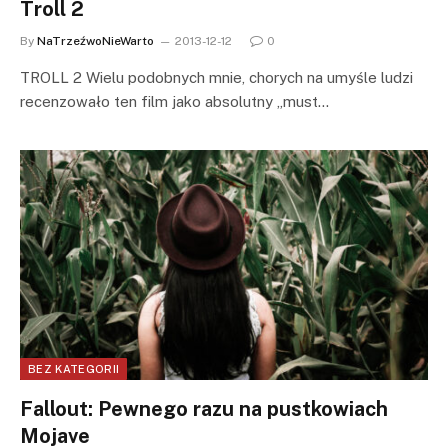
Troll 2
By
NaTrzeźwoNieWarto
2013-12-12
0
TROLL 2 Wielu podobnych mnie, chorych na umyśle ludzi
recenzowało ten film jako absolutny „must…
BEZ KATEGORII
Fallout: Pewnego razu na pustkowiach
Mojave