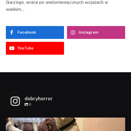
Gary’ego, wraca po wielomiesięcznych wojażach w
wielkim…
Facebook
Instagram
YouTube
dobryhorror
0
dobryhorror
Lis 1