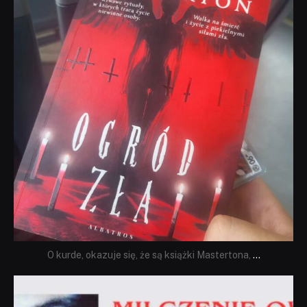
O kurde, okazuje się, że są książki Mastertona,
...
dobryhorror
Sie 19