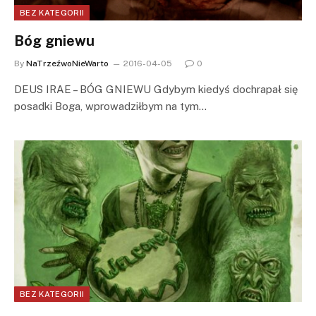
BEZ KATEGORII
Bóg gniewu
By
NaTrzeźwoNieWarto
2016-04-05
0
DEUS IRAE – BÓG GNIEWU Gdybym kiedyś dochrapał się
posadki Boga, wprowadziłbym na tym…
BEZ KATEGORII