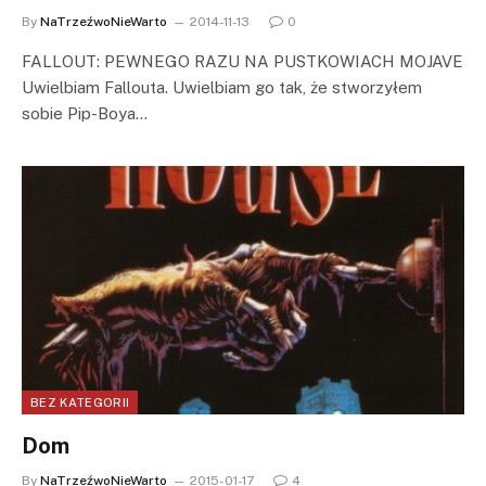
By
NaTrzeźwoNieWarto
2014-11-13
0
FALLOUT: PEWNEGO RAZU NA PUSTKOWIACH MOJAVE
Uwielbiam Fallouta. Uwielbiam go tak, że stworzyłem
sobie Pip-Boya…
BEZ KATEGORII
Dom
By
NaTrzeźwoNieWarto
2015-01-17
4