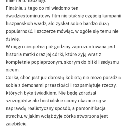
miał na to nadzieję.
Finalnie, z tego co mi wiadomo ten
dwudziestominutowy film nie stał się częścią kampanii
hiszpańskich władz, ale zyskał sobie bardzo dużą
popularność. I szczerze mówiąc, w ogóle się temu nie
dziwię.
W ciągu niespełna pół godziny zaprezentowana jest
historia matki oraz jej córki, które żyją wraz z
kompletnie popieprzonym, skorym do bitki i sadyzmu
ojcem.
Córka, choć jest już dorosłą kobietą nie może poradzić
sobie z demonami przeszłości i rozpamiętuje rzeczy,
których była świadkiem. Nie będę zdradzał
szczegółów, ale bestialskie sceny ukazane są w
naprawdę realistyczny sposób, a personifikacja
strachu, w jakim wciąż żyje córka stworzona jest
zajebiście.