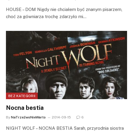
HOUSE – DOM Nigdy nie chciałem być znanym pisarzem,
choć za gówniarza trochę zdarzyło mi…
BEZ KATEGORII
Nocna bestia
By
NaTrzeźwoNieWarto
2014-09-15
6
NIGHT WOLF – NOCNA BESTIA Sarah, przyrodnia siostra