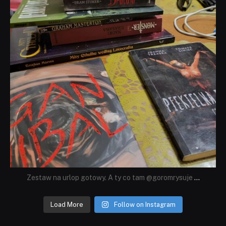
Zestaw na urlop gotowy. A ty co tam @goromrysuje
...
Load More
Follow on Instagram