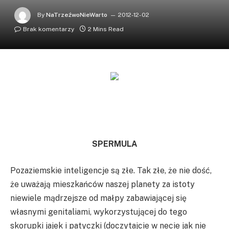
By
NaTrzeźwoNieWarto
2012-12-02
Brak komentarzy
2 Mins Read
SPERMULA
Pozaziemskie inteligencje są złe. Tak złe, że nie dość,
że uważają mieszkańców naszej planety za istoty
niewiele mądrzejsze od małpy zabawiającej się
własnymi genitaliami, wykorzystującej do tego
skorupki jajek i patyczki (doczytajcie w necie jak nie