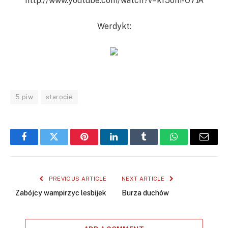
http://www.youtube.com/watch?v=kf5oIn-O7JA
Werdykt:
5 piw
starocie
Facebook
Twitter
Pinterest
LinkedIn
Tumblr
WhatsApp
Email
PREVIOUS ARTICLE
NEXT ARTICLE
Zabójcy wampirzyc lesbijek
Burza duchów