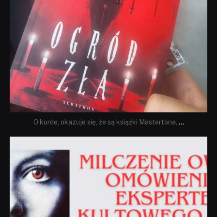
O kurde, okazuje się, że są książki Mastertona,
...
dobryhorror
Sie 19