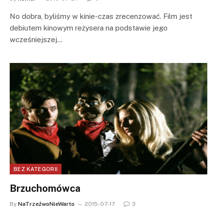
No dobra, byliśmy w kinie-czas zrecenzować. Film jest
debiutem kinowym reżysera na podstawie jego
wcześniejszej…
BEZ KATEGORII
Brzuchomówca
By
NaTrzeźwoNieWarto
2015-07-17
3