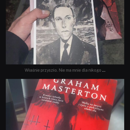
Właśnie przyszło. Nie ma mnie dla nikogo
...
dobryhorror
Sie 23