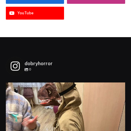
YouTube
dobryhorror
0
dobryhorror
Lis 1