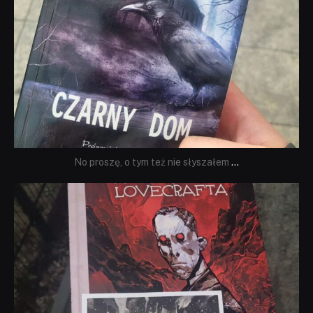
No proszę, o tym też nie słyszałem
...
dobryhorror
Wrz 19