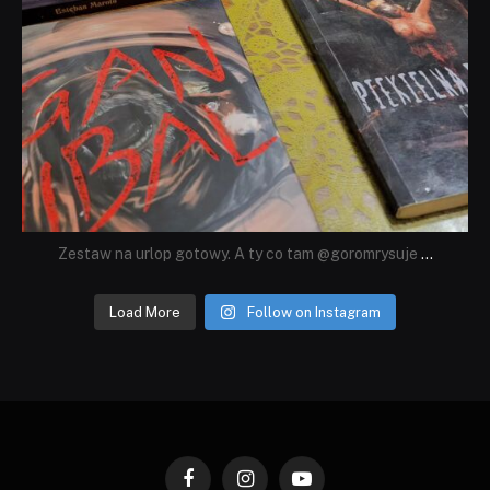
Zestaw na urlop gotowy. A ty co tam @goromrysuje
...
Load More
Follow on Instagram
Facebook
Instagram
YouTube