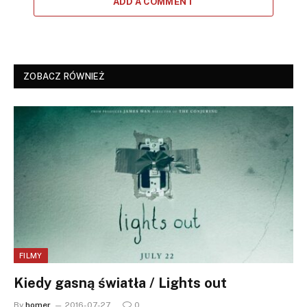
ADD A COMMENT
ZOBACZ RÓWNIEŻ
FILMY
Kiedy gasną światła / Lights out
By
homer
2016-07-27
0