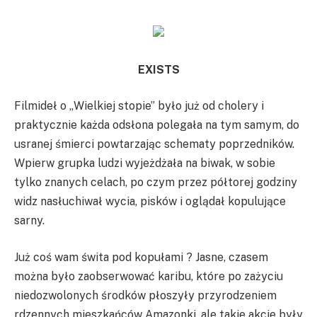
EXISTS
Filmideł o „Wielkiej stopie” było już od cholery i
praktycznie każda odsłona polegała na tym samym, do
usranej śmierci powtarzając schematy poprzedników.
Wpierw grupka ludzi wyjeżdżała na biwak, w sobie
tylko znanych celach, po czym przez półtorej godziny
widz nasłuchiwał wycia, pisków i oglądał kopulujące
sarny.
Już coś wam świta pod kopułami ? Jasne, czasem
można było zaobserwować karibu, które po zażyciu
niedozwolonych środków płoszyły przyrodzeniem
rdzennych mieszkańców Amazonki, ale takie akcje były