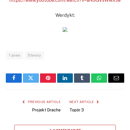
https://www.youtube.com/watch?v=aN9GVsWwXJw
Werdykt:
1 piwo
Stwory
Facebook
Twitter
Pinterest
LinkedIn
Tumblr
WhatsApp
Email
PREVIOUS ARTICLE
NEXT ARTICLE
Projekt Drache
Topór 3