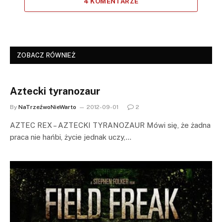
4 KOMENTARZE
ZOBACZ RÓWNIEŻ
Aztecki tyranozaur
By
NaTrzeźwoNieWarto
2012-09-01
2
AZTEC REX – AZTECKI TYRANOZAUR Mówi się, że żadna
praca nie hańbi, życie jednak uczy,…