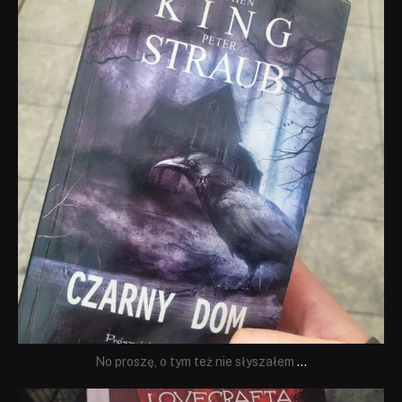
Wrz 23
No proszę, o tym też nie słyszałem
...