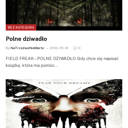
BEZ KATEGORII
Polne dziwadło
By
NaTrzeźwoNieWarto
2016-05-18
0
FIELD FREAK – POLNE DZIWADŁO Gdy chce się napisać
książkę, która ma pomóc…