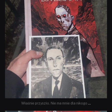
dobryhorror
Wrz 19
Właśnie przyszło. Nie ma mnie dla nikogo
...