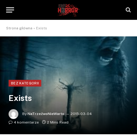
Strona główna
»
Exists
BEZ KATEGORII
Exists
By
NaTrzeźwoNieWarto
2015-03-04
4 komentarze
2 Mins Read