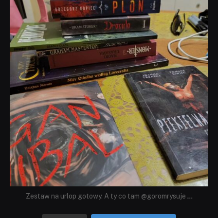
Lip 31
Zestaw na urlop gotowy. A ty co tam @goromrysuje
...