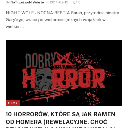
By
NaTrzeźwoNieWarto
2014-09-15
6
NIGHT WOLF – NOCNA BESTIA Sarah, przyrodnia siostra
Gary’ego, wraca po wielomiesięcznych wojażach w
wielkim…
FILMY
10 HORRORÓW, KTÓRE SĄ JAK RAMEN
OD HOMERA (REWELACYJNE, CHOĆ