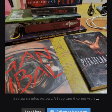
Zestaw na urlop gotowy. A ty co tam @goromrysuje
...
Load More
Follow on Instagram