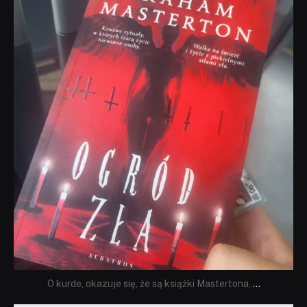
dobryhorror
Sie 23
O kurde, okazuje się, że są książki Mastertona,
...