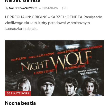
Karzeł: Geneza
By
NaTrzeźwoNieWarto
2014-10-25
0
LEPRECHAUN: ORIGINS – KARZEŁ: GENEZA Pamiętacie
złośliwego skrzata, który paradował w śmiesznym
kubraczku i zabijał…
BEZ KATEGORII
Nocna bestia