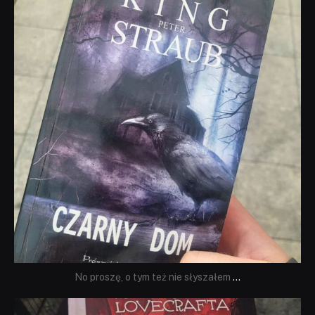
No proszę, o tym też nie słyszałem
...
dobryhorror