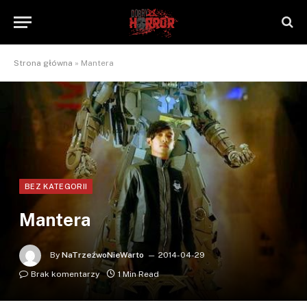
Strona główna
»
Mantera
BEZ KATEGORII
Mantera
By
NaTrzeźwoNieWarto
2014-04-29
Brak komentarzy
1 Min Read