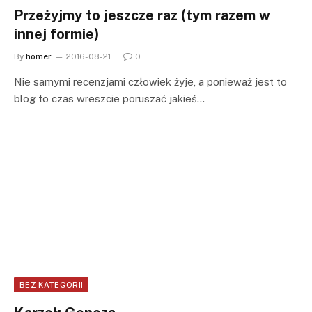
Przeżyjmy to jeszcze raz (tym razem w
innej formie)
By
homer
2016-08-21
0
Nie samymi recenzjami człowiek żyje, a ponieważ jest to
blog to czas wreszcie poruszać jakieś…
BEZ KATEGORII