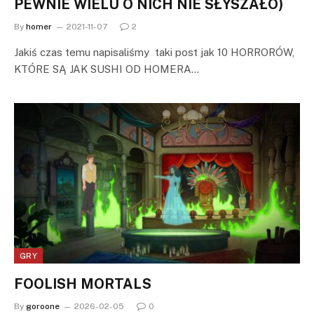
PEWNIE WIELU O NICH NIE SŁYSZAŁO)
By
homer
2021-11-07
2
Jakiś czas temu napisaliśmy taki post jak 10 HORRORÓW,
KTÓRE SĄ JAK SUSHI OD HOMERA…
GRY
FOOLISH MORTALS
By
goroone
2026-02-05
0