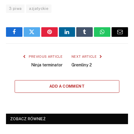
3 piwa
azjatyckie
Facebook
Twitter
Pinterest
LinkedIn
Tumblr
WhatsApp
Email
PREVIOUS ARTICLE
NEXT ARTICLE
Ninja terminator
Gremliny 2
ADD A COMMENT
ZOBACZ RÓWNIEŻ