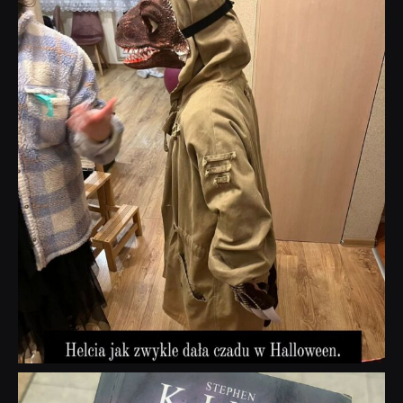
dobryhorror
Lis 1
dobryhorror
Wrz 23