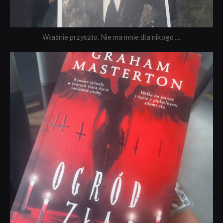
Właśnie przyszło. Nie ma mnie dla nikogo
...
dobryhorror
Sie 23