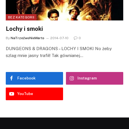
BEZ KATEGORII
Lochy i smoki
By
NaTrzeźwoNieWarto
2014-07-10
0
DUNGEONS & DRAGONS – LOCHY I SMOKI No żeby
szlag mnie jasny trafił! Tak gównianej…
Facebook
Instagram
YouTube