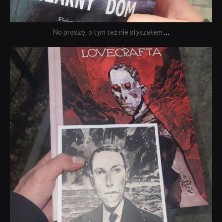
No proszę, o tym też nie słyszałem
...
dobryhorror
Wrz 19