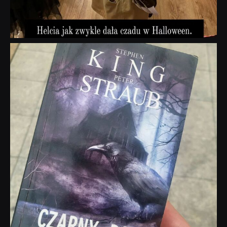
dobryhorror
Wrz 23