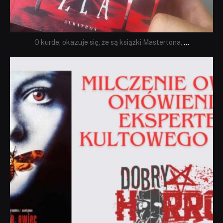
O kurde, okazuje się, że są książki Mastertona,
...
dobryhorror
Sie 19