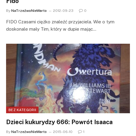
Fido
By
NaTrzeźwoNieWarto
2012-09-23
0
FIDO Czasami ciężko znaleźć przyjaciela. Wie o tym
doskonale mały Tim, który w dupie mając…
BEZ KATEGORII
Dzieci kukurydzy 666: Powrót Isaaca
By
NaTrzeźwoNieWarto
2015-06-10
1