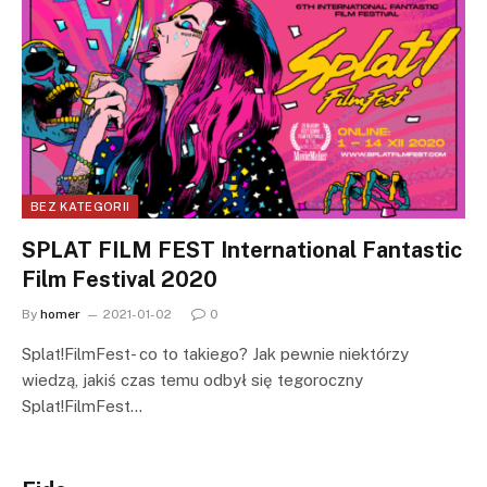
BEZ KATEGORII
SPLAT FILM FEST International Fantastic
Film Festival 2020
By
homer
2021-01-02
0
Splat!FilmFest- co to takiego? Jak pewnie niektórzy
wiedzą, jakiś czas temu odbył się tegoroczny
Splat!FilmFest…