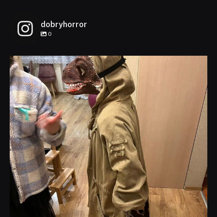
dobryhorror
0
dobryhorror
Lis 1