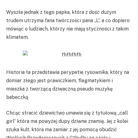
Wyszła jednak z tego papka, która z dość dużym
trudem utrzyma fana twórczości pana „L”, a co dopiero
mówiąc o ludziach, którzy nie mają styczności z takim
klimatem.
Historia ta przedstawia perypetie rysownika, który na
domiar złego jest prawiczkiem, flegmatykiem i
mieszka z tworzącą dziwaczną pseudo muzykę
babeczką
Chcąc stracić dziewictwo umawia się z tytułową „call
girl” która ma powyżej dupy dziwne znamię. Jej z kolei
szuka kult, która ma zamiar z jej pomocą obudzić
Wielkich Przedwiecznych z Cthulhu na czele i