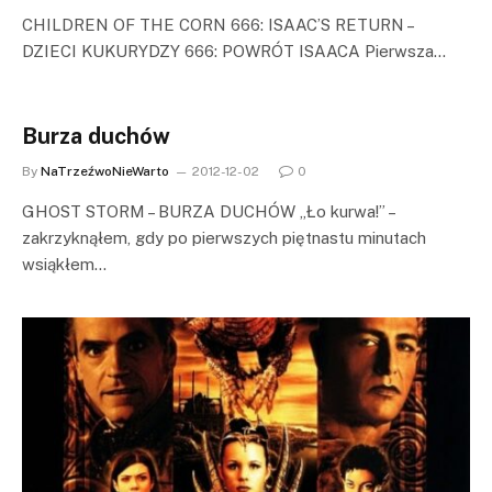
CHILDREN OF THE CORN 666: ISAAC’S RETURN –
DZIECI KUKURYDZY 666: POWRÓT ISAACA Pierwsza…
Burza duchów
By
NaTrzeźwoNieWarto
2012-12-02
0
GHOST STORM – BURZA DUCHÓW „Ło kurwa!” –
zakrzyknąłem, gdy po pierwszych piętnastu minutach
wsiąkłem…