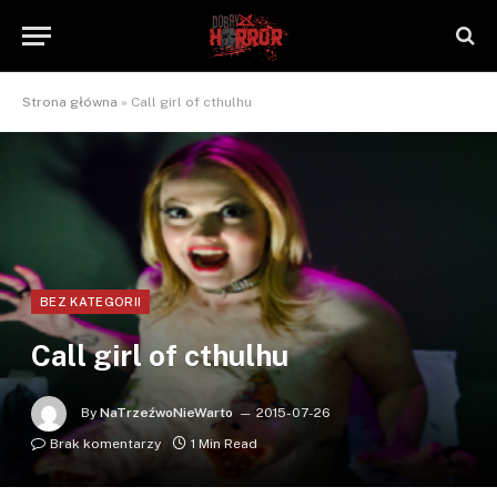
Strona główna
»
Call girl of cthulhu
BEZ KATEGORII
Call girl of cthulhu
By
NaTrzeźwoNieWarto
2015-07-26
Brak komentarzy
1 Min Read