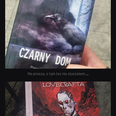
No proszę, o tym też nie słyszałem
...
dobryhorror
Wrz 19