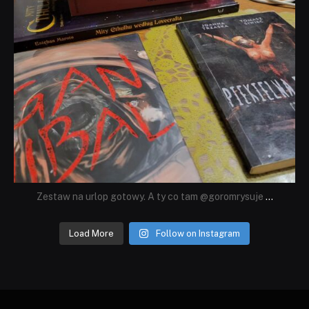
Zestaw na urlop gotowy. A ty co tam @goromrysuje
...
Load More
Follow on Instagram