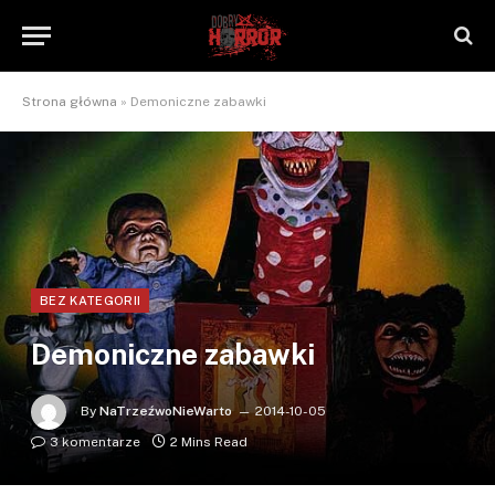
Strona główna
»
Demoniczne zabawki
BEZ KATEGORII
Demoniczne zabawki
By
NaTrzeźwoNieWarto
2014-10-05
3 komentarze
2 Mins Read