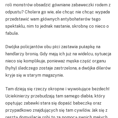
roli monstrów obsadzić gówniane zabaweczki rodem z
odpustu? Cholera go wie, ale chcąc nie chcąc wypada
przedstawić wam głównych antybohaterów tego
spektaklu, nim to jednak nastanie, skrobnę co nieco o
fabule.
Dwójka policjantów obu płci zastawia pułapkę na
handlarzy bronią. Gdy mają ich już na widelcu, sytuacja
nieco się komplikuje, ponieważ męska część organu
(hyhy) śledczego zostaje zastrzelona, a dwójka dilerów
kryje się w starym magazynie.
Tam dzieją się rzeczy okropne i wywołujące bezdech!
Uciekinierzy przebudzają tam samego diabła, który
opętując zabawki stara się dopaść babeczkę oraz
przypadkowo znajdujących się tam cywilów. Jak się z
resztą domyślacie robi to za pomocą swoich małych