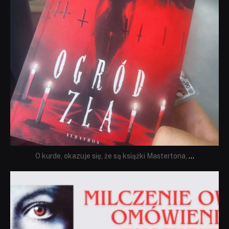
O kurde, okazuje się, że są książki Mastertona,
...
dobryhorror
Sie 19