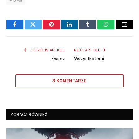
4 piwa
Facebook
Twitter
Pinterest
LinkedIn
Tumblr
WhatsApp
Email
PREVIOUS ARTICLE
NEXT ARTICLE
Zwierz
Wszystkożerni
3 KOMENTARZE
ZOBACZ RÓWNIEŻ