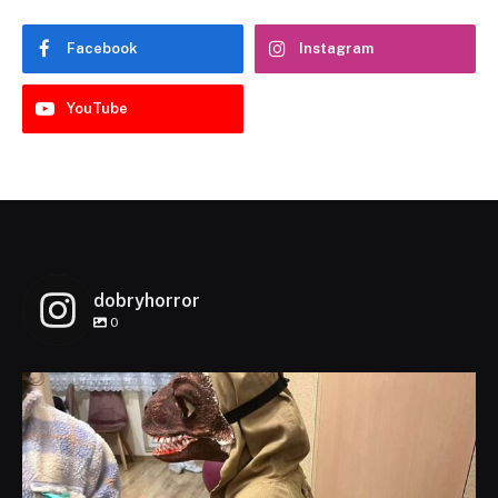
Facebook
Instagram
YouTube
dobryhorror
0
dobryhorror
Lis 1