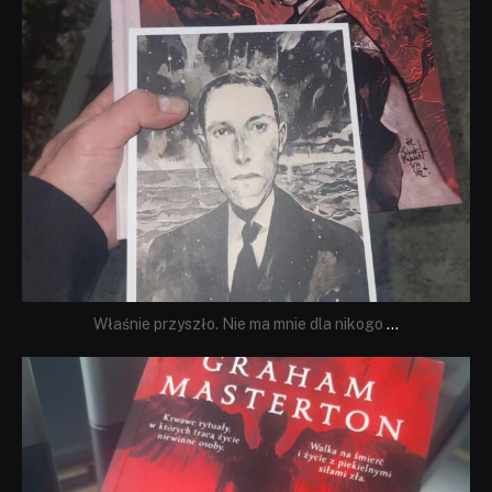
Właśnie przyszło. Nie ma mnie dla nikogo
...
dobryhorror
Sie 23