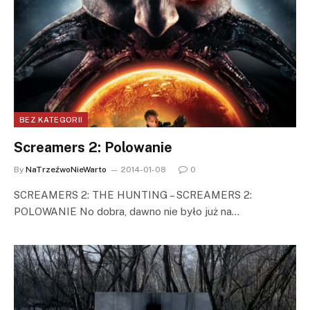
BEZ KATEGORII
Screamers 2: Polowanie
By
NaTrzeźwoNieWarto
2014-01-08
0
SCREAMERS 2: THE HUNTING – SCREAMERS 2:
POLOWANIE No dobra, dawno nie było już na…