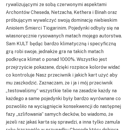
rywalizującymi ze sobą czerwonymi aspektami
Archontów Cheseda, Netzacha, Kethera i Binah oraz
próbującym wywalczyć swoją dominację niebieskim
Aniołem Śmierci Tiogarinim. Pojedynki odbyły się na
własnoręcznie rysowanych matach mojego autorstwa.
Sam KULT będąc bardzo klimatyczną i specyficzną
grą robi swoje, jednakże gra na takich matach
podkręca klimat o ponad 1000%. Wszystko jest
przejrzyście pokazane, dzięki rozpisce kolorów widać
co kontroluje Nasz przeciwnik i jakich kart użyć aby
mu zaszkodzić. Zaznaczam, że i ja i mój przeciwnik
„testowaliśmy” wszystkie talie na zasadzie każdy na
każdego a same pojedynki były bardzo wyrównane co
pozwoliło na wyciągnięcie konsekwencji do następnej
fazy „szlifowania” samych decków, bo wiadomo, że
jeżeli raz jakaś karta się sprawdzi, a inna tylko zamula
rękę (szczególe w przypadku Cheseda który dobiera