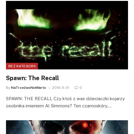
BEZ KATEGORII
Spawn: The Recall
By
NaTrzeźwoNieWarto
2016-11-01
0
SPAWN: THE RECALL Czy ktoś z was dzieciaczki kojarzy
osobnika imieniem Al Simmons? Ten czarnoskóry,…