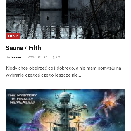
FILMY
Sauna / Filth
By
homer
2020-03-01
0
Kiedy chcę obejrzeć coś dobrego, a nie mam pomysłu na
wybranie czegoś czego jeszcze nie…