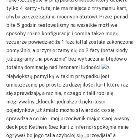
tylko 4 karty – tutaj nie ma miejsca o trzymaniu kart,
chyba że szczególnie mocnych atutów). Przez ponad
bite 5 godzin testowaliśmy na wszelkie możliwe
sposoby różne konfiguracje i comba także mogę
szczerze powiedzieć że 1 faza (alfa) została zakończona
pomyślnie, a przymierzamy się do 2 fazy (beta) kiedy
już zagramy „na poważnie” bez wybaczania błędów o
totalną dominację nad żetonami ludności
.
Największą pomyłką w takim przypadku jest
umieszczenie po prostu za dużej ilości kart które raz
się sprawdzają, a raz nie, z czego z talii robi się
niegrywalny „klocek”, jednakże dzięki ilości
pojedynków już śmiało można stwierdzić co się
sprawdza a co nie – mój przeciwnik mając swój własny
deck pod Kethera (bez kart z Inferno) spokojnie mnie
ogrywał bo jego talia szybciej się „przewijała” a