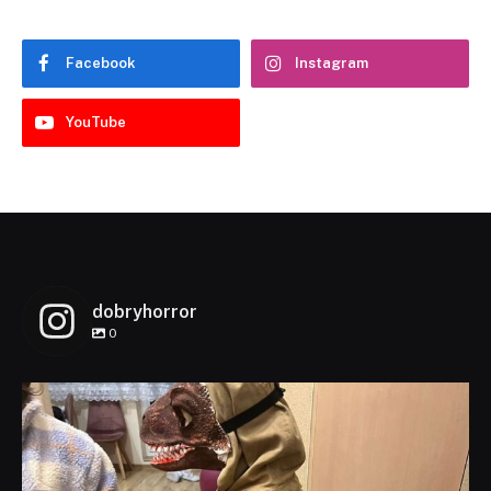
Facebook
Instagram
YouTube
dobryhorror
0
dobryhorror
Lis 1