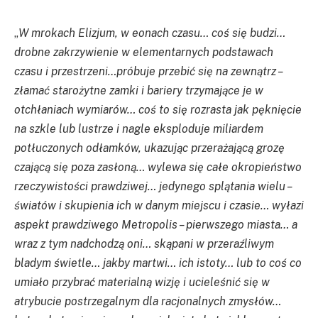
„
W mrokach Elizjum, w eonach czasu… coś się budzi…
drobne zakrzywienie w elementarnych podstawach
czasu i przestrzeni…próbuje przebić się na zewnątrz –
złamać starożytne zamki i bariery trzymające je w
otchłaniach wymiarów… coś to się rozrasta jak pęknięcie
na szkle lub lustrze i nagle eksploduje miliardem
potłuczonych odłamków, ukazując przerażającą grozę
czającą się poza zasłoną… wylewa się całe okropieństwo
rzeczywistości prawdziwej… jedynego splątania wielu –
światów i skupienia ich w danym miejscu i czasie… wyłazi
aspekt prawdziwego Metropolis – pierwszego miasta… a
wraz z tym nadchodzą oni… skąpani w przeraźliwym
bladym świetle… jakby martwi… ich istoty… lub to coś co
umiało przybrać materialną wizję i ucieleśnić się w
atrybucie postrzegalnym dla racjonalnych zmysłów…