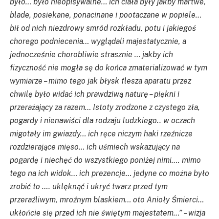
było… było nieopisywalne… ich ciała były jakby martwe,
blade, posiekane, ponacinane i pootaczane w popiele…
bił od nich niezdrowy smród rozkładu, potu i jakiegoś
chorego podniecenia… wyglądali majestatycznie, a
jednocześnie chorobliwie strasznie … jakby ich
fizyczność nie mogła sę do końca zmaterializować w tym
wymiarze – mimo tego jak błysk flesza aparatu przez
chwilę było widać ich prawdziwą naturę – piękni i
przerażający za razem… Istoty zrodzone z czystego zła,
pogardy i nienawiści dla rodzaju ludzkiego.. w oczach
migotały im gwiazdy… ich ręce niczym haki rzeźnicze
rozdzierające mięso… ich uśmiech wskazujący na
pogardę i niechęć do wszystkiego poniżej nimi…. mimo
tego na ich widok… ich prezencje… jedyne co można było
zrobić to …. uklęknąć i ukryć twarz przed tym
przeraźliwym, mroźnym blaskiem… oto Anioły Śmierci…
ukłońcie się przed ich nie świętym majestatem…” – wizja