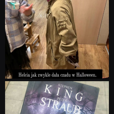
dobryhorror
Wrz 23