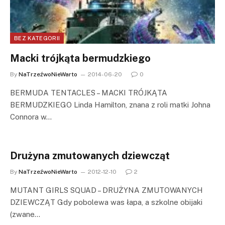
BEZ KATEGORII
Macki trójkąta bermudzkiego
By
NaTrzeźwoNieWarto
2014-06-20
0
BERMUDA TENTACLES – MACKI TRÓJKĄTA
BERMUDZKIEGO Linda Hamilton, znana z roli matki Johna
Connora w…
Drużyna zmutowanych dziewcząt
By
NaTrzeźwoNieWarto
2012-12-10
2
MUTANT GIRLS SQUAD – DRUŻYNA ZMUTOWANYCH
DZIEWCZĄT Gdy pobolewa was łapa, a szkolne obijaki
(zwane…