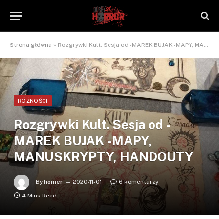
Strona główna
»
Rozgrywki Kult. Sesja od -MAREK BUJAK -MAPY, MANUSKRYPTY, HANDOUTY
RÓŻNOŚCI
Rozgrywki Kult. Sesja od -
MAREK BUJAK -MAPY,
MANUSKRYPTY, HANDOUTY
By
homer
2020-11-01
6 komentarzy
4 Mins Read