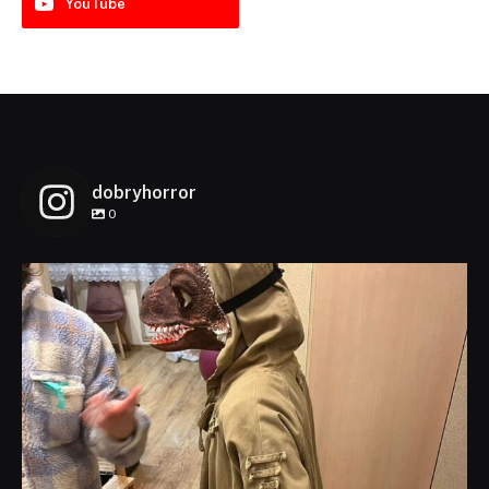
YouTube
dobryhorror
0
dobryhorror
Lis 1