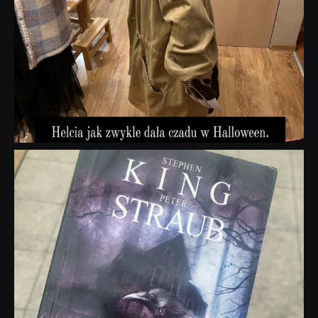
dobryhorror
Wrz 23