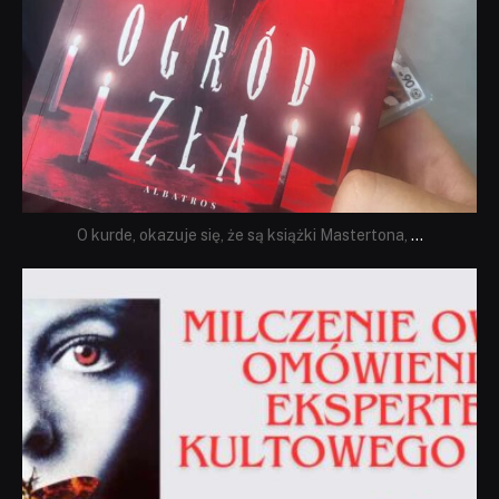
O kurde, okazuje się, że są książki Mastertona,
...
dobryhorror
Sie 19