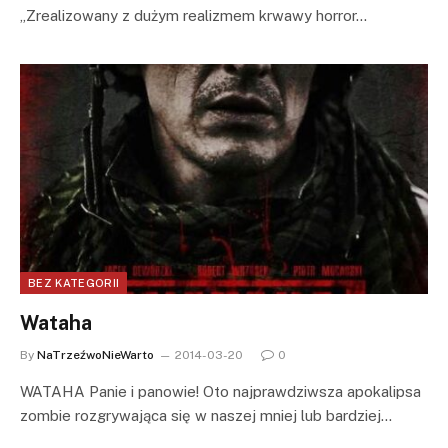
„Zrealizowany z dużym realizmem krwawy horror…
BEZ KATEGORII
Wataha
By
NaTrzeźwoNieWarto
2014-03-20
0
WATAHA Panie i panowie! Oto najprawdziwsza apokalipsa
zombie rozgrywająca się w naszej mniej lub bardziej…