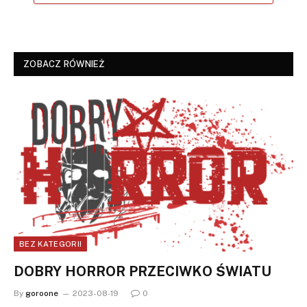
ZOBACZ RÓWNIEŻ
BEZ KATEGORII
DOBRY HORROR PRZECIWKO ŚWIATU
By
goroone
2023-08-19
0