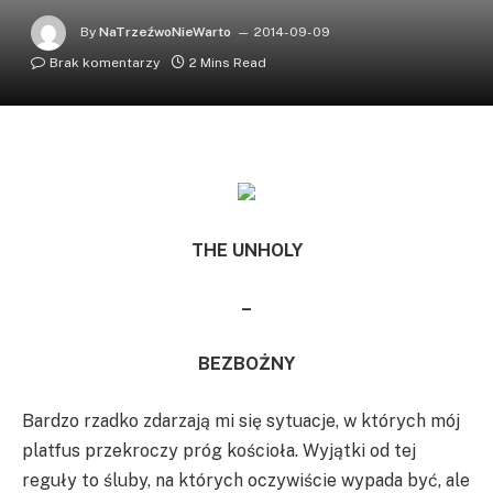
By
NaTrzeźwoNieWarto
2014-09-09
Brak komentarzy
2 Mins Read
THE UNHOLY
–
BEZBOŻNY
Bardzo rzadko zdarzają mi się sytuacje, w których mój
platfus przekroczy próg kościoła. Wyjątki od tej
reguły to śluby, na których oczywiście wypada być, ale