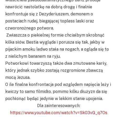
nawrócić nastolatkę na dobrą drogę i finalnie
konfrontuje się z Dezyderiuszem, demonem o
postaciach rudej, biegającej topless laski oraz
czworonożnego potwora.
Zwłaszcza o piekielnej formie chciałbym skrobnąć
kilka słów. Bestia wygląda i porusza się tak, jakby w
pijackim amoku ledwo stała na nogach, a ogląda się to
z nielichym bananem na ryju.
Potworkowi towarzyszą także dwa zmutowane karły,
który jednak szybko zostają rozgromione zbawczą
mocą Jezusa.
O ile finalna konfrontacja pod względem napięcia leży i
kwiczy to samo filmidło, pomimo kilku dłużyzn da się
pochłonąć będąc jedynie w lekkim stanie upojenia.
Dla zainteresowanych:
https://www.youtube.com/watch?v=Sk03vG_q7Os