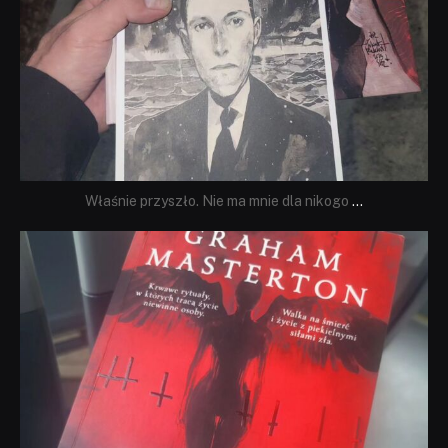
Właśnie przyszło. Nie ma mnie dla nikogo
...
dobryhorror
Sie 23