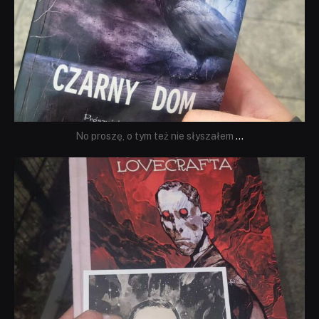
No proszę, o tym też nie słyszałem
...
dobryhorror
Wrz 19