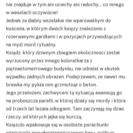
nie znajduje w tym ani uciechy ani radochy… co innego
w weselach oczywiście!
Jednak za diabły wszelakie nie wparowałbym do
kościoła, w którym dwóch księży znaleziono z
rozerwanymi gardłami i w pozycjach przywodzących
na myśl mord rytualny.
Ksiądz, który dziwnym zbiegiem okoliczności został
wyrzucony przez innego koloratkarza z
piętnastometrowego budynku, nie odniósł w skutek
wypadku żadnych obrażeń. Podejrzewam, że nawet mu
brewka my pykła nim grzmotnął o beton.
Jego przełożeni, zachwyceni tą sytuacją awansują go
na proboszcza parafii, w której działy się mordy i która
od trzech lat leżała odłogiem. Tam zaczynają się dziać
rzeczy, od których jajka się kurczą.
Księżulo wpakowuje się w osobiste porachunki
właściciela pseudosatanistycznego baru, próbuje