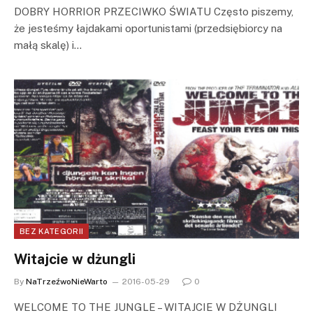
DOBRY HORRIOR PRZECIWKO ŚWIATU Często piszemy,
że jesteśmy łajdakami oportunistami (przedsiębiorcy na
małą skalę) i…
BEZ KATEGORII
Witajcie w dżungli
By
NaTrzeźwoNieWarto
2016-05-29
0
WELCOME TO THE JUNGLE – WITAJCIE W DŻUNGLI